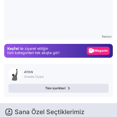
Video
Test
Reklam
Gündem
Keşfet
ile ziyaret ettiğin
Magazin
tüm kategorileri tek akışta gör!
Video
Test
ATKN
Onedio Üyesi
Tüm içerikleri
Sana Özel Seçtiklerimiz