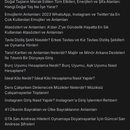
Doğal Taşların Merak Edilen Tüm Etkileri, Enerjileri ve Şifa Alanları:
Hangi Doğal Taş Ne İşe Yarar?
Emojilerin Anlamları: 2023 WhatsApp, Instagram ve Twitter'da En
Çok Kullanılan Emojiler ve Anlamları
Atasözleri ve Anlamları: A'dan Z'ye Gündelik Hayatta En Sık
Kullanılan Atasözleri ve Anlamları
Tavla Diziliş Şekli Nasıldır? Erkek Tavlası ve Kız Tavlası Diziliş Şekilleri
ve Oynama Yönleri
Tarot Kartları ve Anlamları Nelerdir? Majör ve Minör Arkana Desteleri
İle Tılsımlı Bir Dünyaya Giriş
Burç Uyumu Hesaplama Nedir? Burç Uyumu, Aşk Uyumu Nasıl
Hesaplanır?
İdeal Kilo Nedir? İdeal Kilo Hesaplama Nasıl Yapılır?
Ders Çalışırken Dinlenecek Müzikler Nelerdir? Müziksiz
Çalışamayanlar Toplanın!
Instagram Giriş Nasıl Yapılır? Instagram'a Giriş İşlemleri Rehberi
41 Ülkenin Bayrakları ve Ülke Bayraklarının Anlamları
GTA San Andreas Hileleri! Oynamaya Doyamayanlar İçin Güncel San
Andreas Şifreleri