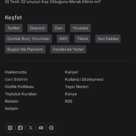
IQ Testi: IQ'unuzun Kaç Olduğunu Merak Ettiniz mi?
Keşfet
Twitter
Deprem
Zam
Youtube
Günlük Burç Yorumları
A101
Tiktok
Son Dakika
Bugün Ne Pişirsem
Gezilecek Yerler
Hakkımızda
Kariyer
Geri Bildirim
Kullanıcı Sözleşmesi
Gizlilik Politikası
Yayın İlkeleri
Topluluk Kuralları
Künye
Reklam
RSS
İletişim