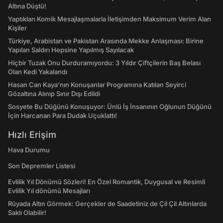
Altına Düştü!
Yaptıkları Komik Mesajlaşmalarla İletişimden Maksimum Verim Alan
Kişiler
Türkiye, Arabistan ve Pakistan Arasında Mekke Anlaşması: Birine
Yapılan Saldırı Hepsine Yapılmış Sayılacak
Hiçbir Tuzak Onu Durduramıyordu: 3 Yıldır Çiftçilerin Baş Belası
Olan Kedi Yakalandı
Hasan Can Kaya’nın Konuşanlar Programına Katılan Seyirci
Gözaltına Alınıp Sınır Dışı Edildi
Sosyete Bu Düğünü Konuşuyor: Ünlü İş İnsanının Oğlunun Düğünü
İçin Harcanan Para Dudak Uçuklattı!
Hızlı Erişim
Hava Durumu
Son Depremler Listesi
Evlilik Yıl Dönümü Sözleri! En Özel Romantik, Duygusal ve Resimli
Evlilik Yıl dönümü Mesajları
Rüyada Altın Görmek: Gerçekler de Saadetiniz de Çil Çil Altınlarda
Saklı Olabilir!