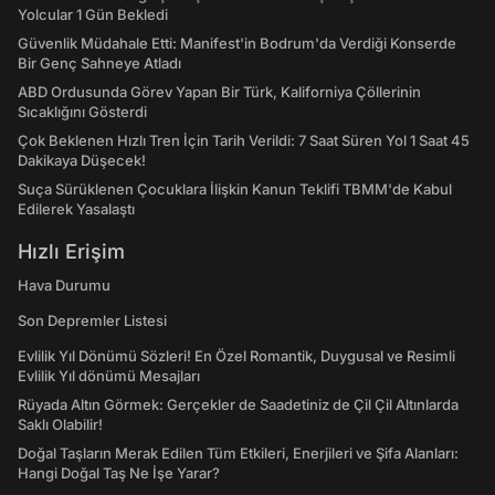
Yolcular 1 Gün Bekledi
Güvenlik Müdahale Etti: Manifest'in Bodrum'da Verdiği Konserde
Bir Genç Sahneye Atladı
ABD Ordusunda Görev Yapan Bir Türk, Kaliforniya Çöllerinin
Sıcaklığını Gösterdi
Çok Beklenen Hızlı Tren İçin Tarih Verildi: 7 Saat Süren Yol 1 Saat 45
Dakikaya Düşecek!
Suça Sürüklenen Çocuklara İlişkin Kanun Teklifi TBMM'de Kabul
Edilerek Yasalaştı
Hızlı Erişim
Hava Durumu
Son Depremler Listesi
Evlilik Yıl Dönümü Sözleri! En Özel Romantik, Duygusal ve Resimli
Evlilik Yıl dönümü Mesajları
Rüyada Altın Görmek: Gerçekler de Saadetiniz de Çil Çil Altınlarda
Saklı Olabilir!
Doğal Taşların Merak Edilen Tüm Etkileri, Enerjileri ve Şifa Alanları:
Hangi Doğal Taş Ne İşe Yarar?