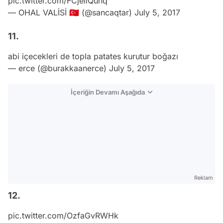
pic.twitter.com/FCjeiiQunq
— OHAL VALİSİ 🇹🇷 (@sancaqtar)
July 5, 2017
11.
abi içecekleri de topla patates kurutur boğazı
— erce (@burakkaanerce)
July 5, 2017
İçeriğin Devamı Aşağıda
Reklam
12.
pic.twitter.com/OzfaGvRWHk