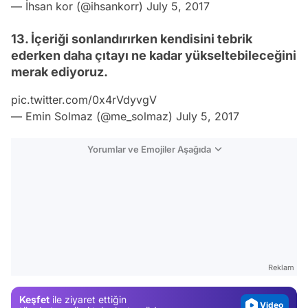
— İhsan kor (@ihsankorr)
July 5, 2017
13. İçeriği sonlandırırken kendisini tebrik
ederken daha çıtayı ne kadar yükseltebileceğini
merak ediyoruz.
pic.twitter.com/0x4rVdyvgV
— Emin Solmaz (@me_solmaz)
July 5, 2017
Yorumlar ve Emojiler Aşağıda
Video
Test
Gündem
Reklam
Magazin
Keşfet
ile ziyaret ettiğin
Video