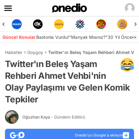
Güncel Konular
Bastonla Vurdu!
"Manyak Mısınız?"
30 Yıl Önce👀
Haberler
Goygoy
Twitter'ın Beleş Yaşam Rehberi Ahmet Vehb
Twitter'ın Beleş Yaşam
Rehberi Ahmet Vehbi'nin
Olay Paylaşımı ve Gelen Komik
Tepkiler
Oğuzhan Kaya
- Gündem Editörü
Onedio’yu Google'a ekleyin