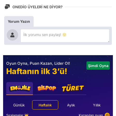
ONEDİO ÜYELERİ NE DİYOR?
Yorum Yazın
Oyun Oyna, Puan Kazan, Lider Ol!
Şimdi Oyna
Haftanın ilk 3’ü!
Günlük
Haftalık
Aylık
Yıllık
Sıralamalar 👑
Kazanılan puan