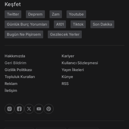
Keşfet
Twitter
Deprem
Zam
Youtube
Günlük Burç Yorumları
A101
Tiktok
Son Dakika
Bugün Ne Pişirsem
Gezilecek Yerler
Hakkımızda
Kariyer
Geri Bildirim
Kullanıcı Sözleşmesi
Gizlilik Politikası
Yayın İlkeleri
Topluluk Kuralları
Künye
Reklam
RSS
İletişim