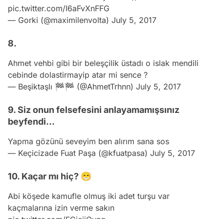
pic.twitter.com/I6aFvXnFFG
— Gorki (@maximilenvolta)
July 5, 2017
8.
Ahmet vehbi gibi bir beleşçilik üstadı o islak mendili
cebinde dolastirmayip atar mi sence ?
— Beşiktaşlı 🏁🏁 (@AhmetTrhnn)
July 5, 2017
9. Siz onun felsefesini anlayamamışsınız
beyfendi...
Yapma gözünü seveyim ben alırım sana sos
— Keçicizade Fuat Paşa (@kfuatpasa)
July 5, 2017
10. Kaçar mı hiç? 😁
Abi köşede kamufle olmuş iki adet turşu var
kaçmalarına izin verme sakın