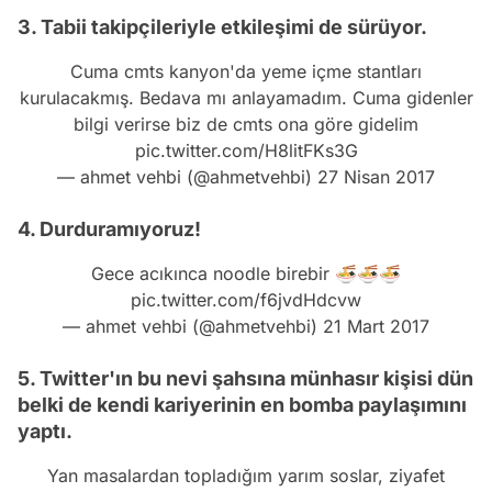
3. Tabii takipçileriyle etkileşimi de sürüyor.
Cuma cmts kanyon'da yeme içme stantları
kurulacakmış. Bedava mı anlayamadım. Cuma gidenler
bilgi verirse biz de cmts ona göre gidelim
pic.twitter.com/H8litFKs3G
— ahmet vehbi (@ahmetvehbi)
27 Nisan 2017
4. Durduramıyoruz!
Gece acıkınca noodle birebir 🍜🍜🍜
pic.twitter.com/f6jvdHdcvw
— ahmet vehbi (@ahmetvehbi)
21 Mart 2017
5. Twitter'ın bu nevi şahsına münhasır kişisi dün
belki de kendi kariyerinin en bomba paylaşımını
yaptı.
Yan masalardan topladığım yarım soslar, ziyafet