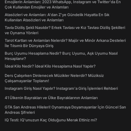
Emojilerin Anlamları: 2023 WhatsApp, Instagram ve Twitter'da En
Çok Kullanılan Emojiler ve Anlamları
Atasözleri ve Anlamları: A'dan Z'ye Gündelik Hayatta En Sık
Kullanılan Atasözleri ve Anlamları
Tavla Diziliş Şekli Nasıldır? Erkek Tavlası ve Kız Tavlası Diziliş Şekilleri
ve Oynama Yönleri
Tarot Kartları ve Anlamları Nelerdir? Majör ve Minör Arkana Desteleri
İle Tılsımlı Bir Dünyaya Giriş
Burç Uyumu Hesaplama Nedir? Burç Uyumu, Aşk Uyumu Nasıl
Hesaplanır?
İdeal Kilo Nedir? İdeal Kilo Hesaplama Nasıl Yapılır?
Ders Çalışırken Dinlenecek Müzikler Nelerdir? Müziksiz
Çalışamayanlar Toplanın!
Instagram Giriş Nasıl Yapılır? Instagram'a Giriş İşlemleri Rehberi
41 Ülkenin Bayrakları ve Ülke Bayraklarının Anlamları
GTA San Andreas Hileleri! Oynamaya Doyamayanlar İçin Güncel San
Andreas Şifreleri
IQ Testi: IQ'unuzun Kaç Olduğunu Merak Ettiniz mi?