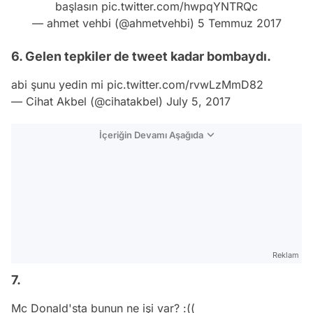
başlasın
pic.twitter.com/hwpqYNTRQc
— ahmet vehbi (@ahmetvehbi)
5 Temmuz 2017
6. Gelen tepkiler de tweet kadar bombaydı.
abi şunu yedin mi
pic.twitter.com/rvwLzMmD82
— Cihat Akbel (@cihatakbel)
July 5, 2017
İçeriğin Devamı Aşağıda
Reklam
7.
Mc Donald'sta bunun ne işi var? :((