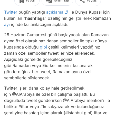
Favori
Yorum Yap
Paylaş
Twitter
bugün yaptığı
açıklama
ile Dünya Kupası için
kullanılan “
hashflags
” özelliğinin geliştirilerek Ramazan
ayı
içinde kullanılacağını açıkladı.
28 Haziran Cumartesi günü başlayacak olan Ramazan
ayına özel olarak hazırlanan semboller ile tıpkı dünya
kupasında olduğu
gibi
çeşitli kelimeleri yazdığınız
zaman özel semboller tweet’lerinize eklenecek.
Aşağıdaki görselde görebileceğiniz
gibi Ramadan veya Eid kelimelerini kullanarak
gönderdiğiniz her tweet, Ramazan ayına özel
sembollerle süslenecek.
Twitter işleri daha kolay hale getirebilmek
için @AlArabiya ile özel bir çalışma başlattı. Bu
doğrultuda tweet gönderirken @AlArabiya mention’ı ile
birlikte #iftar veya #Imsakyazarak ve bulunduğunuz
şehri yine hashtag içine alarak (#istanbul gibi) iftar ve