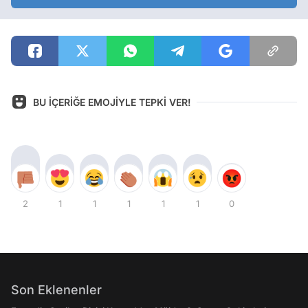
BU İÇERİĞE EMOJİYLE TEPKİ VER!
2
1
1
1
1
1
0
Son Eklenenler