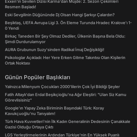
Exxen'in Sevilen Dizisi Karma'dan Müjde: 2. Sezon Çekimleri
Resmen Başladı!
Eski Sevgilinin Düğününde Dj Olsan Hangi Şarkıyı Çalardın?
Beşiktaş, UEFA Avrupa Ligi 3. Ön Eleme Turunda Hradec Kralove'ı 1-
0 Yendi
Birkaç Taneden Bir Şey Olmaz Dediler, Ülkenin Başına Bela Oldu:
Şimdi Durdurulamıyor
AURA Grubunun Suzy'sinden Radikal İmaj Değişikliği!
Psikologlar Açıkladı: Her Yere Erken Gitme Takıntısı Olan Kişilerin
Ortak Noktası
Günün Popüler Başlıkları
Yalnızca Milenyum Çocukları 2000'lilerin Çok İyi Bildiği Şeyler
Fatih Altaylı'dan Erdal Beşikçioğlu'na Ağır Eleştiri: "Ulan Siz Kamu
Görevlisisiniz"
Google'ın Yapay Zeka Biriminin Başındaki Türk: Koray
Kavukçuoğlu'nu Tanıyalım!
Türk Hava Kuvvetleri'nin İlk Kadın Generalinin Dedesinin Çanakkale
Gazisi Olduğu Ortaya Çıktı
LGS Yerleştirmelerinin Ardından Türkiye'nin En Yüksek Puanlı