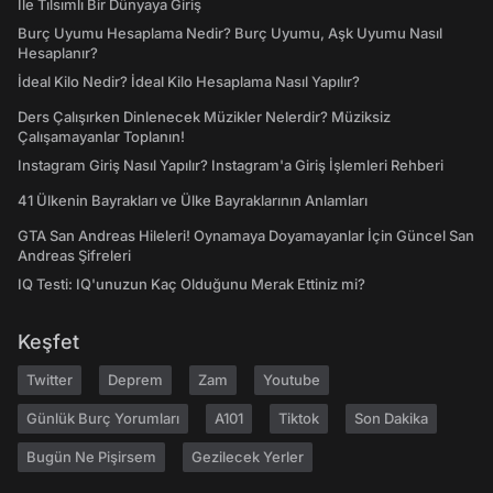
İle Tılsımlı Bir Dünyaya Giriş
Burç Uyumu Hesaplama Nedir? Burç Uyumu, Aşk Uyumu Nasıl
Hesaplanır?
İdeal Kilo Nedir? İdeal Kilo Hesaplama Nasıl Yapılır?
Ders Çalışırken Dinlenecek Müzikler Nelerdir? Müziksiz
Çalışamayanlar Toplanın!
Instagram Giriş Nasıl Yapılır? Instagram'a Giriş İşlemleri Rehberi
41 Ülkenin Bayrakları ve Ülke Bayraklarının Anlamları
GTA San Andreas Hileleri! Oynamaya Doyamayanlar İçin Güncel San
Andreas Şifreleri
IQ Testi: IQ'unuzun Kaç Olduğunu Merak Ettiniz mi?
Keşfet
Twitter
Deprem
Zam
Youtube
Günlük Burç Yorumları
A101
Tiktok
Son Dakika
Bugün Ne Pişirsem
Gezilecek Yerler