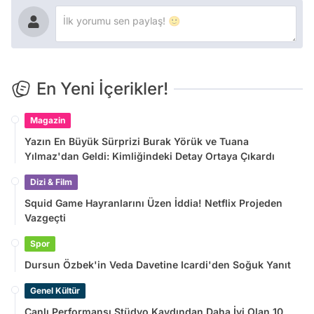
En Yeni İçerikler!
Magazin
Yazın En Büyük Sürprizi Burak Yörük ve Tuana
Yılmaz'dan Geldi: Kimliğindeki Detay Ortaya Çıkardı
Dizi & Film
Squid Game Hayranlarını Üzen İddia! Netflix Projeden
Vazgeçti
Spor
Dursun Özbek'in Veda Davetine Icardi'den Soğuk Yanıt
Genel Kültür
Canlı Performansı Stüdyo Kaydından Daha İyi Olan 10