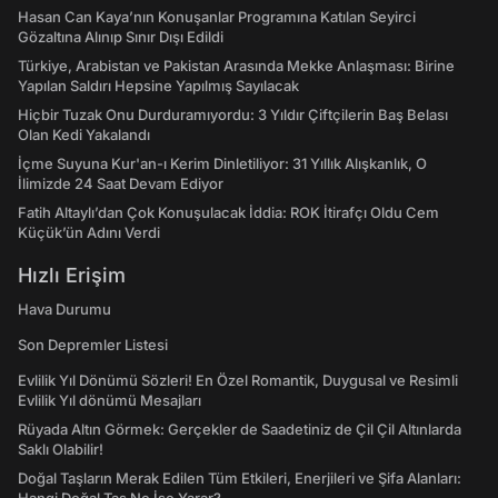
Hasan Can Kaya’nın Konuşanlar Programına Katılan Seyirci
Gözaltına Alınıp Sınır Dışı Edildi
Türkiye, Arabistan ve Pakistan Arasında Mekke Anlaşması: Birine
Yapılan Saldırı Hepsine Yapılmış Sayılacak
Hiçbir Tuzak Onu Durduramıyordu: 3 Yıldır Çiftçilerin Baş Belası
Olan Kedi Yakalandı
İçme Suyuna Kur'an-ı Kerim Dinletiliyor: 31 Yıllık Alışkanlık, O
İlimizde 24 Saat Devam Ediyor
Fatih Altaylı’dan Çok Konuşulacak İddia: ROK İtirafçı Oldu Cem
Küçük’ün Adını Verdi
Hızlı Erişim
Hava Durumu
Son Depremler Listesi
Evlilik Yıl Dönümü Sözleri! En Özel Romantik, Duygusal ve Resimli
Evlilik Yıl dönümü Mesajları
Rüyada Altın Görmek: Gerçekler de Saadetiniz de Çil Çil Altınlarda
Saklı Olabilir!
Doğal Taşların Merak Edilen Tüm Etkileri, Enerjileri ve Şifa Alanları: