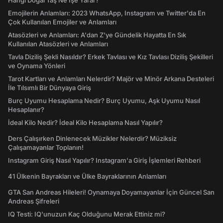
Hangi Doğal Taş Ne İşe Yarar?
Emojilerin Anlamları: 2023 WhatsApp, Instagram ve Twitter'da En
Çok Kullanılan Emojiler ve Anlamları
Atasözleri ve Anlamları: A'dan Z'ye Gündelik Hayatta En Sık
Kullanılan Atasözleri ve Anlamları
Tavla Diziliş Şekli Nasıldır? Erkek Tavlası ve Kız Tavlası Diziliş Şekilleri
ve Oynama Yönleri
Tarot Kartları ve Anlamları Nelerdir? Majör ve Minör Arkana Desteleri
İle Tılsımlı Bir Dünyaya Giriş
Burç Uyumu Hesaplama Nedir? Burç Uyumu, Aşk Uyumu Nasıl
Hesaplanır?
İdeal Kilo Nedir? İdeal Kilo Hesaplama Nasıl Yapılır?
Ders Çalışırken Dinlenecek Müzikler Nelerdir? Müziksiz
Çalışamayanlar Toplanın!
Instagram Giriş Nasıl Yapılır? Instagram'a Giriş İşlemleri Rehberi
41 Ülkenin Bayrakları ve Ülke Bayraklarının Anlamları
GTA San Andreas Hileleri! Oynamaya Doyamayanlar İçin Güncel San
Andreas Şifreleri
IQ Testi: IQ'unuzun Kaç Olduğunu Merak Ettiniz mi?