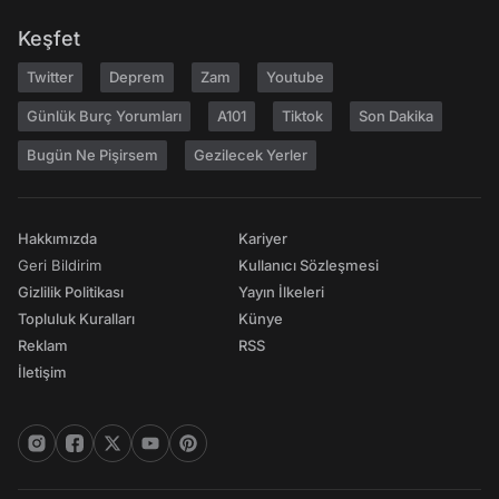
Keşfet
Twitter
Deprem
Zam
Youtube
Günlük Burç Yorumları
A101
Tiktok
Son Dakika
Bugün Ne Pişirsem
Gezilecek Yerler
Hakkımızda
Kariyer
Geri Bildirim
Kullanıcı Sözleşmesi
Gizlilik Politikası
Yayın İlkeleri
Topluluk Kuralları
Künye
Reklam
RSS
İletişim