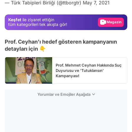
— Türk Tabipleri Birliği (@ttborgtr)
May 7, 2021
Test
Gündem
Keşfet
ile ziyaret ettiğin
Magazin
tüm kategorileri tek akışta gör!
Video
Prof. Ceyhan'ı hedef gösteren kampanyanın
Test
detayları için 👇
Prof. Mehmet Ceyhan Hakkında Suç
Duyurusu ve 'Tutuklansın'
Kampanyası!
Yorumlar ve Emojiler Aşağıda