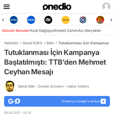
Güncel Konular
Kural Değişiyor
Emekli Zammı
Acı Gerçekler
Haberler
Genel Kültür
Bilim
Tutuklanması İçin Kampanya Ba
Tutuklanması İçin Kampanya
Başlatılmıştı: TTB’den Mehmet
Ceyhan Mesajı
Deniz Gök
- Onedio Gündem - Haber Editörü
Onedio’yu Google'a ekleyin
08.05.2021 - 02:14