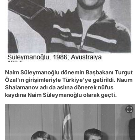
Naim Süleymanoğlu dönemin Başbakanı Turgut
Özal'ın girişimleriyle Türkiye'ye getirildi. Naum
Shalamanov adı da aslına dönerek nüfus
kaydına Naim Süleymanoğlu olarak geçti.