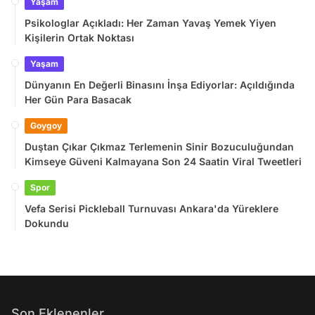
Yaşam
Psikologlar Açıkladı: Her Zaman Yavaş Yemek Yiyen
Kişilerin Ortak Noktası
Yaşam
Dünyanın En Değerli Binasını İnşa Ediyorlar: Açıldığında
Her Gün Para Basacak
Goygoy
Duştan Çıkar Çıkmaz Terlemenin Sinir Bozuculuğundan
Kimseye Güveni Kalmayana Son 24 Saatin Viral Tweetleri
Spor
Vefa Serisi Pickleball Turnuvası Ankara'da Yüreklere
Dokundu
Son Eklenenler