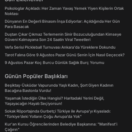
Psikologlar Açıkladı: Her Zaman Yavaş Yemek Yiyen Kişilerin Ortak
Noktası
Dünyanın En Değerli Binasını İnşa Ediyorlar: Açıldığında Her Gün
Para Basacak
Duştan Çıkar Çıkmaz Terlemenin Sinir Bozuculuğundan Kimseye
Güveni Kalmayana Son 24 Saatin Viral Tweetleri
Vefa Serisi Pickleball Turnuvası Ankara'da Yüreklere Dokundu
Tarot Falına Göre 9 Ağustos Pazar Günü Senin İçin Nasıl Geçecek?
9 Ağustos Pazar Koç Burcu Günlük Sağlık Burç Yorumu
Günün Popüler Başlıkları
Beşiktaş-Üsküdar Vapurunda Yaşlı Kadın, Şort Giyen Kadının
Bacağına Bastonla Vurdu!
Yaşamak İstediğin Ülke Hangisi? Haritadaki Yerini Değil,
Yaşayacağın Hayatı Seçiyorsun!
Sokak Röportajında Gurbetçi Türkiye ile Avrupa'yı Kıyasladı:
"Türkiye’deki Yolların Çoğu Avrupa’da Yok"
Kur'an Kursu Öğrencilerinden Belediye Başkanına: "Manifest’i
Çağırın"