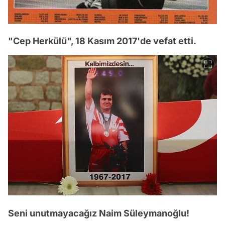
"Cep Herkülü", 18 Kasım 2017'de vefat etti.
Seni unutmayacağız Naim Süleymanoğlu!