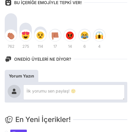
BU İÇERİĞE EMOJİYLE TEPKİ VER!
762
275
114
17
14
6
4
ONEDİO ÜYELERİ NE DİYOR?
Yorum Yazın
En Yeni İçerikler!