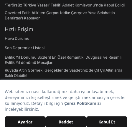
‘Terörsüz Türkiye Yasası’ Teklifi Adalet Komisyonu'nda Kabul Edildi
Gazeteci Fatih Atik'ten Çarpıcı İddia: Çerçeve Yasa Selahattin
Demirtaş'ı Kapsıyor
Hızlı Erişim
Hava Durumu
Son Depremler Listesi
Evlilik Yıl Dönümü Sözleri! En Özel Romantik, Duygusal ve Resimli
Evlilik Yıl dönümü Mesajları
Rüyada Altın Görmek: Gerçekler de Saadetiniz de Çil Çil Altınlarda
Saklı Olabilir!
Doğal Taşların Merak Edilen Tüm Etkileri, Enerjileri ve Şifa Alanları:
Hangi Doğal Taş Ne İşe Yarar?
Emojilerin Anlamları: 2023 WhatsApp, Instagram ve Twitter'da En
Çok Kullanılan Emojiler ve Anlamları
Atasözleri ve Anlamları: A'dan Z'ye Gündelik Hayatta En Sık
Kullanılan Atasözleri ve Anlamları
Tavla Diziliş Şekli Nasıldır? Erkek Tavlası ve Kız Tavlası Diziliş Şekilleri
ve Oynama Yönleri