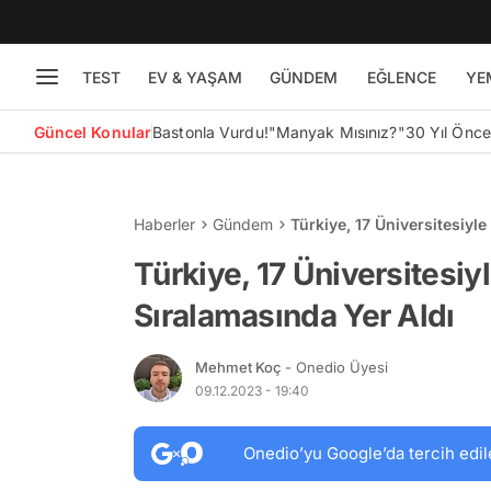
TEST
EV & YAŞAM
GÜNDEM
EĞLENCE
YE
Güncel Konular
Bastonla Vurdu!
"Manyak Mısınız?"
30 Yıl Önc
Haberler
Gündem
Türkiye, 17 Üniversitesiyle
Türkiye, 17 Üniversitesiyl
Sıralamasında Yer Aldı
Mehmet Koç
- Onedio Üyesi
09.12.2023 - 19:40
Onedio’yu Google’da tercih edil