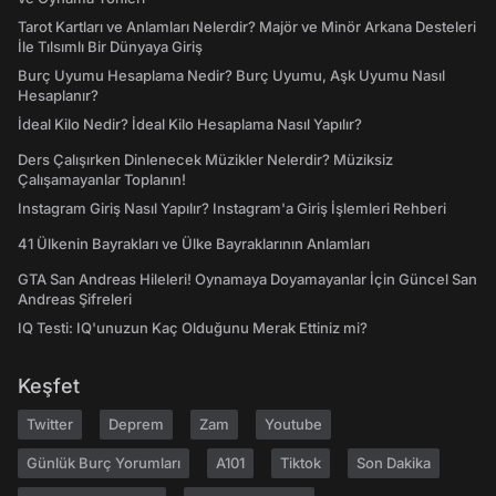
Tarot Kartları ve Anlamları Nelerdir? Majör ve Minör Arkana Desteleri
İle Tılsımlı Bir Dünyaya Giriş
Burç Uyumu Hesaplama Nedir? Burç Uyumu, Aşk Uyumu Nasıl
Hesaplanır?
İdeal Kilo Nedir? İdeal Kilo Hesaplama Nasıl Yapılır?
Ders Çalışırken Dinlenecek Müzikler Nelerdir? Müziksiz
Çalışamayanlar Toplanın!
Instagram Giriş Nasıl Yapılır? Instagram'a Giriş İşlemleri Rehberi
41 Ülkenin Bayrakları ve Ülke Bayraklarının Anlamları
GTA San Andreas Hileleri! Oynamaya Doyamayanlar İçin Güncel San
Andreas Şifreleri
IQ Testi: IQ'unuzun Kaç Olduğunu Merak Ettiniz mi?
Keşfet
Twitter
Deprem
Zam
Youtube
Günlük Burç Yorumları
A101
Tiktok
Son Dakika