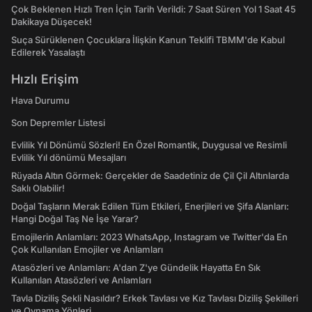
Çok Beklenen Hızlı Tren İçin Tarih Verildi: 7 Saat Süren Yol 1 Saat 45
Dakikaya Düşecek!
Suça Sürüklenen Çocuklara İlişkin Kanun Teklifi TBMM'de Kabul
Edilerek Yasalaştı
Hızlı Erişim
Hava Durumu
Son Depremler Listesi
Evlilik Yıl Dönümü Sözleri! En Özel Romantik, Duygusal ve Resimli
Evlilik Yıl dönümü Mesajları
Rüyada Altın Görmek: Gerçekler de Saadetiniz de Çil Çil Altınlarda
Saklı Olabilir!
Doğal Taşların Merak Edilen Tüm Etkileri, Enerjileri ve Şifa Alanları:
Hangi Doğal Taş Ne İşe Yarar?
Emojilerin Anlamları: 2023 WhatsApp, Instagram ve Twitter'da En
Çok Kullanılan Emojiler ve Anlamları
Atasözleri ve Anlamları: A'dan Z'ye Gündelik Hayatta En Sık
Kullanılan Atasözleri ve Anlamları
Tavla Diziliş Şekli Nasıldır? Erkek Tavlası ve Kız Tavlası Diziliş Şekilleri
ve Oynama Yönleri