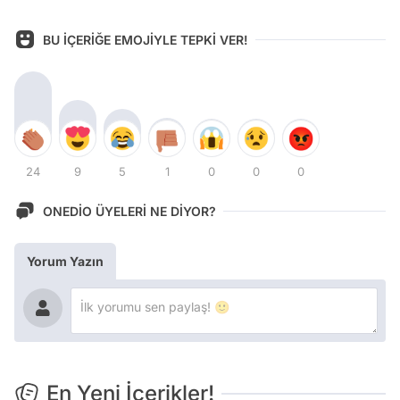
BU İÇERİĞE EMOJİYLE TEPKİ VER!
24
9
5
1
0
0
0
ONEDİO ÜYELERİ NE DİYOR?
Yorum Yazın
En Yeni İçerikler!