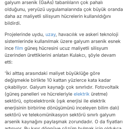
galyum arsenik (GaAs) tabanlıların çok pahalı
olduğunu, yeryüzü uygulamalarında çok büyük oranda
daha az maliyetli silisyum hücrelerin kullanıldığını
bildirdi.
Projelerinde uydu,
uzay
, havacılık ve askeri teknoloji
sistemlerinde kullanılmak üzere galyum arsenik esnek
ince
film
güneş hücresini ucuz maliyetli silisyum
üzerinden ürettiklerini anlatan Kulakcı, şöyle devam
etti:
'İki alttaş arasındaki maliyet büyüklüğe göre
değişmekle birlikte 10 kattan yüzlerce kata kadar
çıkabiliyor. Galyum kaynağı çok sınırlıdır. Fotovoltaik
(güneş panelleri ve hücreleriyle
elektrik
üretme)
sektörü, optoelektronik (ışık enerjisi ile elektrik
enerjisinin birbirine dönüşümünü inceleyen bilim dalı)
sektörü ve telekomünikasyon sektörü sınırlı galyum
arsenik kaynağını paylaşmak zorundadır. O da fiyatları
artırıyor. Bu kısır döngüye çözüm bulmak için oldukça