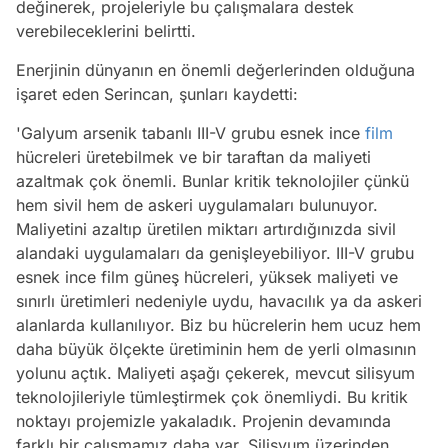
değinerek, projeleriyle bu çalışmalara destek
verebileceklerini belirtti.
Enerjinin dünyanın en önemli değerlerinden olduğuna
işaret eden Serincan, şunları kaydetti:
'Galyum arsenik tabanlı III-V grubu esnek ince
film
hücreleri üretebilmek ve bir taraftan da maliyeti
azaltmak çok önemli. Bunlar kritik teknolojiler çünkü
hem sivil hem de askeri uygulamaları bulunuyor.
Maliyetini azaltıp üretilen miktarı artırdığınızda sivil
alandaki uygulamaları da genişleyebiliyor. III-V grubu
esnek ince film güneş hücreleri, yüksek maliyeti ve
sınırlı üretimleri nedeniyle uydu, havacılık ya da askeri
alanlarda kullanılıyor. Biz bu hücrelerin hem ucuz hem
daha büyük ölçekte üretiminin hem de yerli olmasının
yolunu açtık. Maliyeti aşağı çekerek, mevcut silisyum
teknolojileriyle tümleştirmek çok önemliydi. Bu kritik
noktayı projemizle yakaladık. Projenin devamında
farklı bir çalışmamız daha var. Silisyum üzerinden