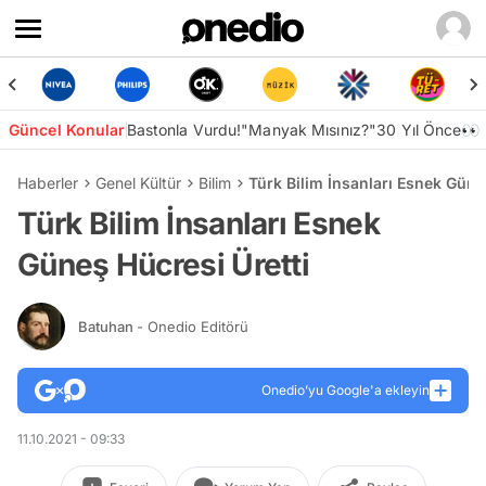
Güncel Konular
Bastonla Vurdu!
"Manyak Mısınız?"
30 Yıl Önce👀
Haberler
Genel Kültür
Bilim
Türk Bilim İnsanları Esnek Güne
Türk Bilim İnsanları Esnek
Güneş Hücresi Üretti
Batuhan
- Onedio Editörü
Onedio’yu Google'a ekleyin
11.10.2021 - 09:33