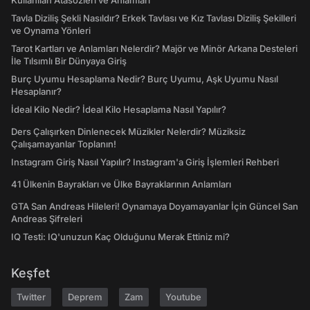
Kullanılan Atasözleri ve Anlamları
Tavla Diziliş Şekli Nasıldır? Erkek Tavlası ve Kız Tavlası Diziliş Şekilleri
ve Oynama Yönleri
Tarot Kartları ve Anlamları Nelerdir? Majör ve Minör Arkana Desteleri
İle Tılsımlı Bir Dünyaya Giriş
Burç Uyumu Hesaplama Nedir? Burç Uyumu, Aşk Uyumu Nasıl
Hesaplanır?
İdeal Kilo Nedir? İdeal Kilo Hesaplama Nasıl Yapılır?
Ders Çalışırken Dinlenecek Müzikler Nelerdir? Müziksiz
Çalışamayanlar Toplanın!
Instagram Giriş Nasıl Yapılır? Instagram'a Giriş İşlemleri Rehberi
41 Ülkenin Bayrakları ve Ülke Bayraklarının Anlamları
GTA San Andreas Hileleri! Oynamaya Doyamayanlar İçin Güncel San
Andreas Şifreleri
IQ Testi: IQ'unuzun Kaç Olduğunu Merak Ettiniz mi?
Keşfet
Twitter
Deprem
Zam
Youtube