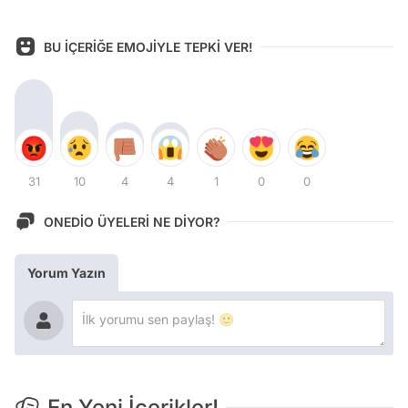
BU İÇERİĞE EMOJİYLE TEPKİ VER!
31
10
4
4
1
0
0
ONEDİO ÜYELERİ NE DİYOR?
Yorum Yazın
En Yeni İçerikler!