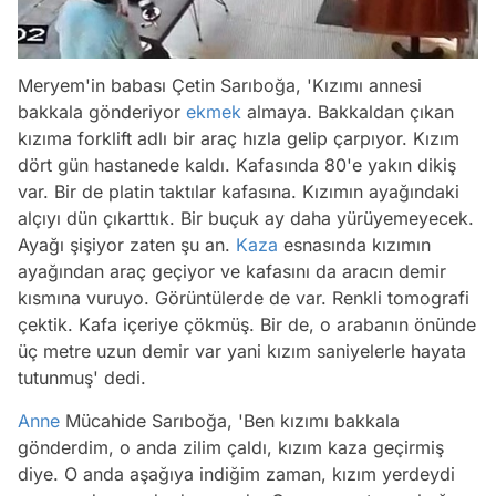
Meryem'in babası Çetin Sarıboğa, 'Kızımı annesi
bakkala gönderiyor
ekmek
almaya. Bakkaldan çıkan
kızıma forklift adlı bir araç hızla gelip çarpıyor. Kızım
dört gün hastanede kaldı. Kafasında 80'e yakın dikiş
var. Bir de platin taktılar kafasına. Kızımın ayağındaki
alçıyı dün çıkarttık. Bir buçuk ay daha yürüyemeyecek.
Ayağı şişiyor zaten şu an.
Kaza
esnasında kızımın
ayağından araç geçiyor ve kafasını da aracın demir
kısmına vuruyo. Görüntülerde de var. Renkli tomografi
çektik. Kafa içeriye çökmüş. Bir de, o arabanın önünde
üç metre uzun demir var yani kızım saniyelerle hayata
tutunmuş' dedi.
Anne
Mücahide Sarıboğa, 'Ben kızımı bakkala
gönderdim, o anda zilim çaldı, kızım kaza geçirmiş
diye. O anda aşağıya indiğim zaman, kızım yerdeydi