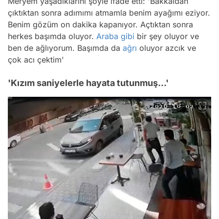
Meryem yaşadıklarını şöyle ifade etti: 'Bakkaldan
çıktıktan sonra adımımı atmamla benim ayağımı eziyor.
Benim gözüm on dakika kapanıyor. Açtıktan sonra
herkes başımda oluyor.
Araba
gibi
bir şey oluyor ve
ben de ağlıyorum. Başımda da
ağrı
oluyor azcık ve
çok acı çektim'
'Kızım saniyelerle hayata tutunmuş...'