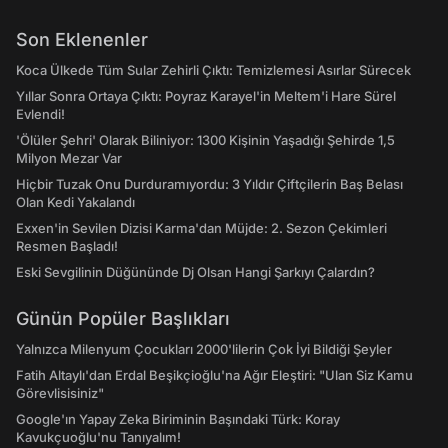
Son Eklenenler
Koca Ülkede Tüm Sular Zehirli Çıktı: Temizlemesi Asırlar Sürecek
Yıllar Sonra Ortaya Çıktı: Poyraz Karayel'in Meltem'i Hare Sürel
Evlendi!
'Ölüler Şehri' Olarak Biliniyor: 1300 Kişinin Yaşadığı Şehirde 1,5
Milyon Mezar Var
Hiçbir Tuzak Onu Durduramıyordu: 3 Yıldır Çiftçilerin Baş Belası
Olan Kedi Yakalandı
Exxen'in Sevilen Dizisi Karma'dan Müjde: 2. Sezon Çekimleri
Resmen Başladı!
Eski Sevgilinin Düğününde Dj Olsan Hangi Şarkıyı Çalardın?
Günün Popüler Başlıkları
Yalnızca Milenyum Çocukları 2000'lilerin Çok İyi Bildiği Şeyler
Fatih Altaylı'dan Erdal Beşikçioğlu'na Ağır Eleştiri: "Ulan Siz Kamu
Görevlisisiniz"
Google'ın Yapay Zeka Biriminin Başındaki Türk: Koray
Kavukçuoğlu'nu Tanıyalım!