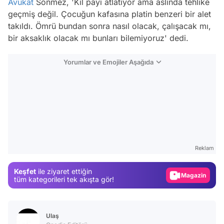
Avukat
Sönmez, 'Kıl payı atlatıyor ama aslında tehlike
geçmiş değil. Çocuğun kafasına platin benzeri bir alet
takıldı. Ömrü bundan sonra nasıl olacak, çalışacak mı,
bir aksaklık olacak mı bunları bilemiyoruz' dedi.
Yorumlar ve Emojiler Aşağıda
Video
Test
Gündem
Reklam
Magazin
Keşfet
ile ziyaret ettiğin
Video
tüm kategorileri tek akışta gör!
Test
Ulaş