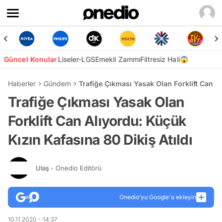
Güncel Konular
Liseler-LGS
Emekli Zammı
Filtresiz Hali😱
Haberler
Gündem
Trafiğe Çıkması Yasak Olan Forklift Can Al
Trafiğe Çıkması Yasak Olan
Forklift Can Alıyordu: Küçük
Kızın Kafasına 80 Dikiş Atıldı
Ulaş
- Onedio Editörü
Onedio’yu Google'a ekleyin
10.11.2020 - 14:37