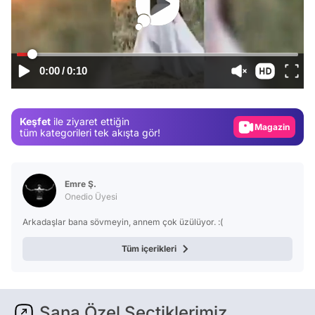
Video
0:00
/
0:10
Test
Gündem
Keşfet
ile ziyaret ettiğin
Magazin
tüm kategorileri tek akışta gör!
Video
Test
Emre Ş.
Onedio Üyesi
Arkadaşlar bana sövmeyin, annem çok üzülüyor. :(
Tüm içerikleri
Sana Özel Seçtiklerimiz