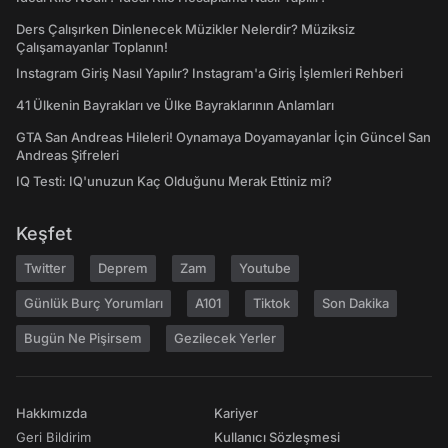
Ders Çalışırken Dinlenecek Müzikler Nelerdir? Müziksiz
Çalışamayanlar Toplanın!
Instagram Giriş Nasıl Yapılır? Instagram'a Giriş İşlemleri Rehberi
41 Ülkenin Bayrakları ve Ülke Bayraklarının Anlamları
GTA San Andreas Hileleri! Oynamaya Doyamayanlar İçin Güncel San
Andreas Şifreleri
IQ Testi: IQ'unuzun Kaç Olduğunu Merak Ettiniz mi?
Keşfet
Twitter
Deprem
Zam
Youtube
Günlük Burç Yorumları
A101
Tiktok
Son Dakika
Bugün Ne Pişirsem
Gezilecek Yerler
Hakkımızda
Kariyer
Geri Bildirim
Kullanıcı Sözleşmesi