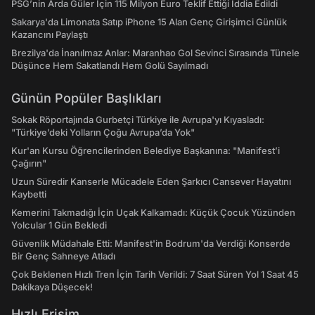
PSG’nin Arda Güler İçin 115 Milyon Euro Teklif Ettiği İddia Edildi
Sakarya'da Limonata Satıp iPhone 15 Alan Genç Girişimci Günlük
Kazancını Paylaştı
Brezilya'da İnanılmaz Anlar: Maranhao Gol Sevinci Sırasında Tünele
Düşünce Hem Sakatlandı Hem Golü Sayılmadı
Günün Popüler Başlıkları
Sokak Röportajında Gurbetçi Türkiye ile Avrupa'yı Kıyasladı:
"Türkiye’deki Yolların Çoğu Avrupa’da Yok"
Kur'an Kursu Öğrencilerinden Belediye Başkanına: "Manifest’i
Çağırın"
Uzun Süredir Kanserle Mücadele Eden Şarkıcı Cansever Hayatını
Kaybetti
Kemerini Takmadığı İçin Uçak Kalkamadı: Küçük Çocuk Yüzünden
Yolcular 1 Gün Bekledi
Güvenlik Müdahale Etti: Manifest'in Bodrum'da Verdiği Konserde
Bir Genç Sahneye Atladı
Çok Beklenen Hızlı Tren İçin Tarih Verildi: 7 Saat Süren Yol 1 Saat 45
Dakikaya Düşecek!
Hızlı Erişim