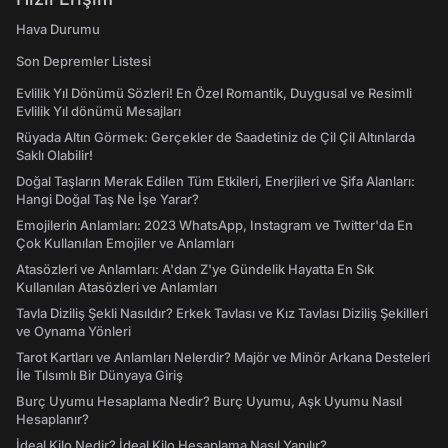
Hava Durumu
Son Depremler Listesi
Evlilik Yıl Dönümü Sözleri! En Özel Romantik, Duygusal ve Resimli
Evlilik Yıl dönümü Mesajları
Rüyada Altın Görmek: Gerçekler de Saadetiniz de Çil Çil Altınlarda
Saklı Olabilir!
Doğal Taşların Merak Edilen Tüm Etkileri, Enerjileri ve Şifa Alanları:
Hangi Doğal Taş Ne İşe Yarar?
Emojilerin Anlamları: 2023 WhatsApp, Instagram ve Twitter'da En
Çok Kullanılan Emojiler ve Anlamları
Atasözleri ve Anlamları: A'dan Z'ye Gündelik Hayatta En Sık
Kullanılan Atasözleri ve Anlamları
Tavla Diziliş Şekli Nasıldır? Erkek Tavlası ve Kız Tavlası Diziliş Şekilleri
ve Oynama Yönleri
Tarot Kartları ve Anlamları Nelerdir? Majör ve Minör Arkana Desteleri
İle Tılsımlı Bir Dünyaya Giriş
Burç Uyumu Hesaplama Nedir? Burç Uyumu, Aşk Uyumu Nasıl
Hesaplanır?
İdeal Kilo Nedir? İdeal Kilo Hesaplama Nasıl Yapılır?