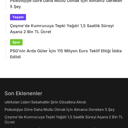
Psikolojiye Göre Daha Mutlu Olmak İçin Almanız Gereken
5 Şey
Yaşam
Çeşme'de Kumrucuya Tepki Yağdı! 1,5 Saatlik Süreyi
Aşana 2 Bin TL Ücret
Spor
PSG’nin Arda Güler İçin 115 Milyon Euro Teklif Ettiği İddia
Edildi
Son Eklenenler
ultrAslan Lideri Sebahattin Şirin Gözaltına Alındı
Psikolojiye Göre Daha Mutlu Olmak İçin Almanız Gereken 5 Şey
Çeşme'de Kumrucuya Tepki Yağdı! 1,5 Saatlik Süreyi Aşana 2 Bin TL
Ücret