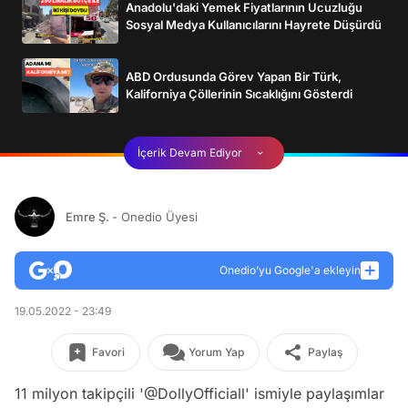
Anadolu'daki Yemek Fiyatlarının Ucuzluğu
Sosyal Medya Kullanıcılarını Hayrete Düşürdü
ABD Ordusunda Görev Yapan Bir Türk,
Kaliforniya Çöllerinin Sıcaklığını Gösterdi
İçerik Devam Ediyor
Emre Ş.
- Onedio Üyesi
Onedio’yu Google'a ekleyin
19.05.2022 - 23:49
Favori
Yorum Yap
Paylaş
11 milyon takipçili '@DollyOfficiall' ismiyle paylaşımlar