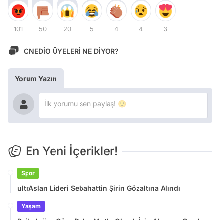
101
50
20
5
4
4
3
ONEDİO ÜYELERİ NE DİYOR?
Yorum Yazın
En Yeni İçerikler!
Spor
ultrAslan Lideri Sebahattin Şirin Gözaltına Alındı
Yaşam