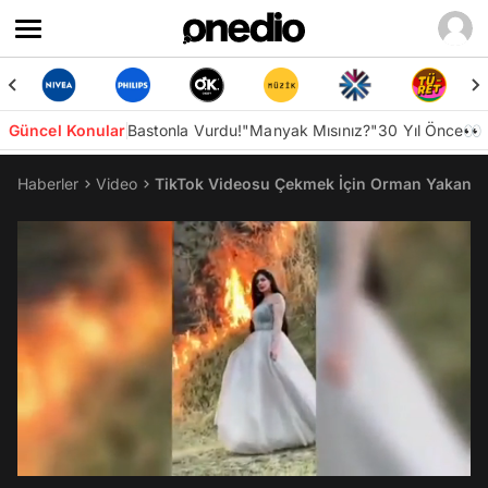
Güncel Konular
Bastonla Vurdu!
"Manyak Mısınız?"
30 Yıl Önce👀
Haberler
Video
TikTok Videosu Çekmek İçin Orman Yakan 11 
/