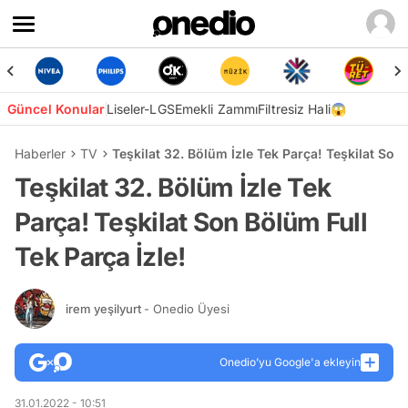
Güncel Konular
Liseler-LGS
Emekli Zammı
Filtresiz Hali😱
Haberler
TV
Teşkilat 32. Bölüm İzle Tek Parça! Teşkilat Son 
Teşkilat 32. Bölüm İzle Tek
Parça! Teşkilat Son Bölüm Full
Tek Parça İzle!
irem yeşilyurt
- Onedio Üyesi
Onedio’yu Google'a ekleyin
31.01.2022 - 10:51