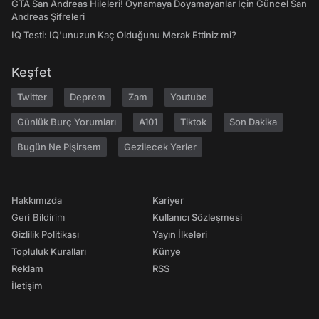
GTA San Andreas Hileleri! Oynamaya Doyamayanlar İçin Güncel San
Andreas Şifreleri
IQ Testi: IQ'unuzun Kaç Olduğunu Merak Ettiniz mi?
Keşfet
Twitter
Deprem
Zam
Youtube
Günlük Burç Yorumları
A101
Tiktok
Son Dakika
Bugün Ne Pişirsem
Gezilecek Yerler
Hakkımızda
Kariyer
Geri Bildirim
Kullanıcı Sözleşmesi
Gizlilik Politikası
Yayın İlkeleri
Topluluk Kuralları
Künye
Reklam
RSS
İletişim