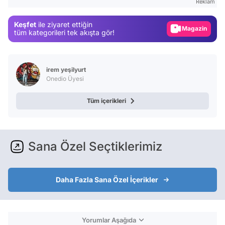
Reklam
Gündem
Keşfet
ile ziyaret ettiğin
Magazin
tüm kategorileri tek akışta gör!
Video
Test
irem yeşilyurt
Onedio Üyesi
Tüm içerikleri
Sana Özel Seçtiklerimiz
Daha Fazla Sana Özel İçerikler
Yorumlar Aşağıda