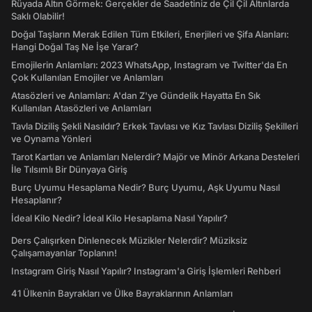
Rüyada Altın Görmek: Gerçekler de Saadetiniz de Çil Çil Altınlarda
Saklı Olabilir!
Doğal Taşların Merak Edilen Tüm Etkileri, Enerjileri ve Şifa Alanları:
Hangi Doğal Taş Ne İşe Yarar?
Emojilerin Anlamları: 2023 WhatsApp, Instagram ve Twitter'da En
Çok Kullanılan Emojiler ve Anlamları
Atasözleri ve Anlamları: A'dan Z'ye Gündelik Hayatta En Sık
Kullanılan Atasözleri ve Anlamları
Tavla Diziliş Şekli Nasıldır? Erkek Tavlası ve Kız Tavlası Diziliş Şekilleri
ve Oynama Yönleri
Tarot Kartları ve Anlamları Nelerdir? Majör ve Minör Arkana Desteleri
İle Tılsımlı Bir Dünyaya Giriş
Burç Uyumu Hesaplama Nedir? Burç Uyumu, Aşk Uyumu Nasıl
Hesaplanır?
İdeal Kilo Nedir? İdeal Kilo Hesaplama Nasıl Yapılır?
Ders Çalışırken Dinlenecek Müzikler Nelerdir? Müziksiz
Çalışamayanlar Toplanın!
Instagram Giriş Nasıl Yapılır? Instagram'a Giriş İşlemleri Rehberi
41 Ülkenin Bayrakları ve Ülke Bayraklarının Anlamları