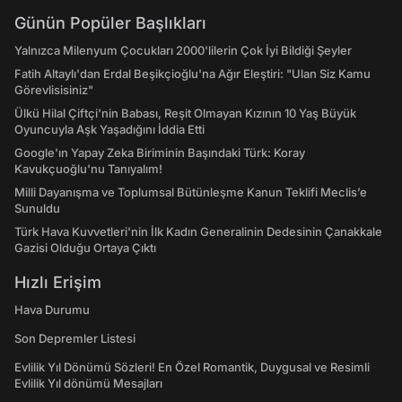
Günün Popüler Başlıkları
Yalnızca Milenyum Çocukları 2000'lilerin Çok İyi Bildiği Şeyler
Fatih Altaylı'dan Erdal Beşikçioğlu'na Ağır Eleştiri: "Ulan Siz Kamu
Görevlisisiniz"
Ülkü Hilal Çiftçi'nin Babası, Reşit Olmayan Kızının 10 Yaş Büyük
Oyuncuyla Aşk Yaşadığını İddia Etti
Google'ın Yapay Zeka Biriminin Başındaki Türk: Koray
Kavukçuoğlu'nu Tanıyalım!
Milli Dayanışma ve Toplumsal Bütünleşme Kanun Teklifi Meclis’e
Sunuldu
Türk Hava Kuvvetleri'nin İlk Kadın Generalinin Dedesinin Çanakkale
Gazisi Olduğu Ortaya Çıktı
Hızlı Erişim
Hava Durumu
Son Depremler Listesi
Evlilik Yıl Dönümü Sözleri! En Özel Romantik, Duygusal ve Resimli
Evlilik Yıl dönümü Mesajları