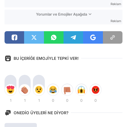
Reklam
Yorumlar ve Emojiler Aşağıda
Reklam
BU İÇERİĞE EMOJİYLE TEPKİ VER!
1
1
1
0
0
0
0
ONEDİO ÜYELERİ NE DİYOR?