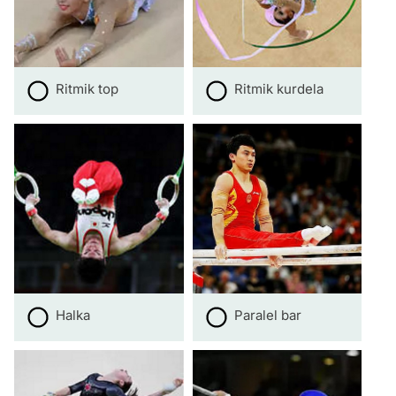
Ritmik top
Ritmik kurdela
Halka
Paralel bar