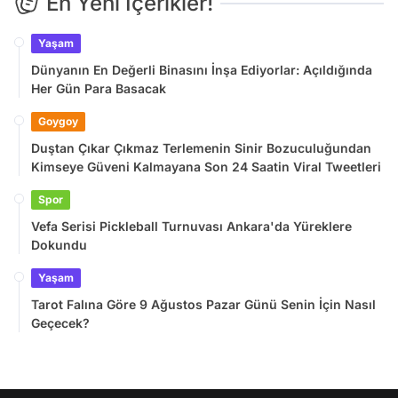
En Yeni İçerikler!
Yaşam
Dünyanın En Değerli Binasını İnşa Ediyorlar: Açıldığında
Her Gün Para Basacak
Goygoy
Duştan Çıkar Çıkmaz Terlemenin Sinir Bozuculuğundan
Kimseye Güveni Kalmayana Son 24 Saatin Viral Tweetleri
Spor
Vefa Serisi Pickleball Turnuvası Ankara'da Yüreklere
Dokundu
Yaşam
Tarot Falına Göre 9 Ağustos Pazar Günü Senin İçin Nasıl
Geçecek?