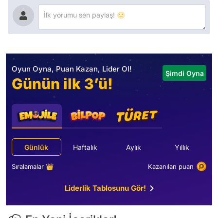
Oyun Oyna, Puan Kazan, Lider Ol!
Şimdi Oyna
Günün ilk 3’ü!
Günlük
Haftalık
Aylık
Yıllık
Sıralamalar 👑
Kazanılan puan
Liderlik Tablosunu Gör!