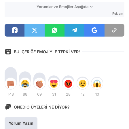
Yorumlar ve Emojiler Aşağıda
Reklam
BU İÇERİĞE EMOJİYLE TEPKİ VER!
148
88
69
31
28
12
10
ONEDİO ÜYELERİ NE DİYOR?
Yorum Yazın