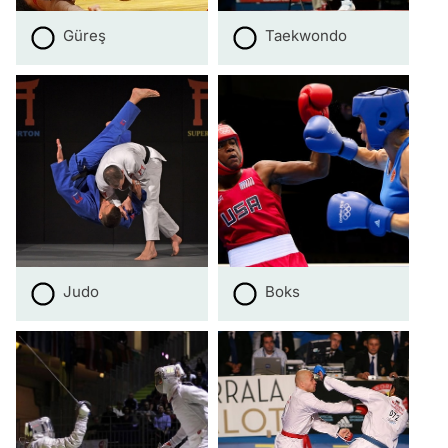
Güreş
Taekwondo
Judo
Boks