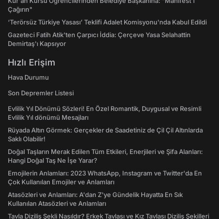
Kur'an Kursu Öğrencilerinden Belediye Başkanına: "Manifest’i
Çağırın"
‘Terörsüz Türkiye Yasası’ Teklifi Adalet Komisyonu'nda Kabul Edildi
Gazeteci Fatih Atik'ten Çarpıcı İddia: Çerçeve Yasa Selahattin
Demirtaş'ı Kapsıyor
Hızlı Erişim
Hava Durumu
Son Depremler Listesi
Evlilik Yıl Dönümü Sözleri! En Özel Romantik, Duygusal ve Resimli
Evlilik Yıl dönümü Mesajları
Rüyada Altın Görmek: Gerçekler de Saadetiniz de Çil Çil Altınlarda
Saklı Olabilir!
Doğal Taşların Merak Edilen Tüm Etkileri, Enerjileri ve Şifa Alanları:
Hangi Doğal Taş Ne İşe Yarar?
Emojilerin Anlamları: 2023 WhatsApp, Instagram ve Twitter'da En
Çok Kullanılan Emojiler ve Anlamları
Atasözleri ve Anlamları: A'dan Z'ye Gündelik Hayatta En Sık
Kullanılan Atasözleri ve Anlamları
Tavla Diziliş Şekli Nasıldır? Erkek Tavlası ve Kız Tavlası Diziliş Şekilleri