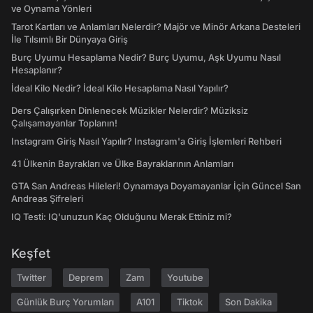
ve Oynama Yönleri
Tarot Kartları ve Anlamları Nelerdir? Majör ve Minör Arkana Desteleri
İle Tılsımlı Bir Dünyaya Giriş
Burç Uyumu Hesaplama Nedir? Burç Uyumu, Aşk Uyumu Nasıl
Hesaplanır?
İdeal Kilo Nedir? İdeal Kilo Hesaplama Nasıl Yapılır?
Ders Çalışırken Dinlenecek Müzikler Nelerdir? Müziksiz
Çalışamayanlar Toplanın!
Instagram Giriş Nasıl Yapılır? Instagram'a Giriş İşlemleri Rehberi
41 Ülkenin Bayrakları ve Ülke Bayraklarının Anlamları
GTA San Andreas Hileleri! Oynamaya Doyamayanlar İçin Güncel San
Andreas Şifreleri
IQ Testi: IQ'unuzun Kaç Olduğunu Merak Ettiniz mi?
Keşfet
Twitter
Deprem
Zam
Youtube
Günlük Burç Yorumları
A101
Tiktok
Son Dakika