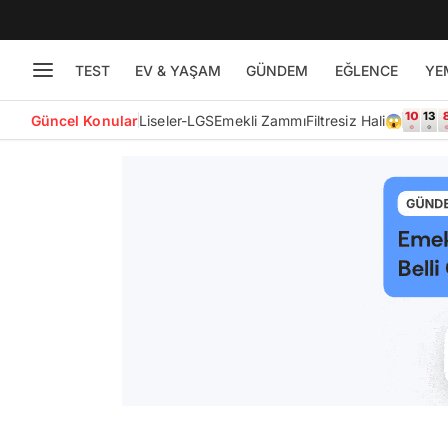
TEST
EV & YAŞAM
GÜNDEM
EĞLENCE
YE
Güncel Konular
Liseler-LGS
Emekli Zammı
Filtresiz Hali😱