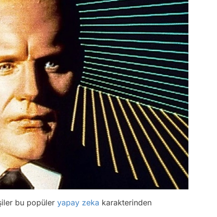
şiler bu popüler
yapay zeka
karakterinden