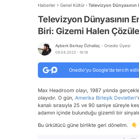
Haberler
Genel Kültür
Televizyon Dünyasının 
Çözülememiş Max Head
Televizyon Dünyasının E
Biri: Gizemi Halen Çöz
Ayberk Berkay Özhallaç
- Onedio Üyesi
09.04.2023 - 16:18
Onedio’yu Google’da tercih edil
Max Headroom olayı, 1987 yılında gerçekleş
olayıdır. O gün,
Amerika Birleşik Devletleri
'
kanalı sırasıyla 25 ve 90 saniye süreyle k
adamın içinde bulunduğu gizemli bir sinyale
Bu ürkütücü güne birlikte geri dönelim. 👇