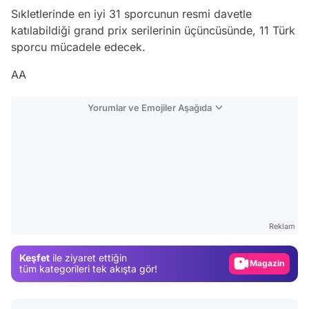
Sıkletlerinde en iyi 31 sporcunun resmi davetle
katılabildiği grand prix serilerinin üçüncüsünde, 11 Türk
sporcu mücadele edecek.
AA
Yorumlar ve Emojiler Aşağıda
Video
Test
Reklam
Gündem
Keşfet
ile ziyaret ettiğin
Magazin
tüm kategorileri tek akışta gör!
Video
Test