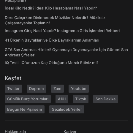
Hesaplanır?
İdeal Kilo Nedir? İdeal Kilo Hesaplama Nasıl Yapılır?
Ders Çalışırken Dinlenecek Müzikler Nelerdir? Müziksiz
Çalışamayanlar Toplanın!
Instagram Giriş Nasıl Yapılır? Instagram'a Giriş İşlemleri Rehberi
41 Ülkenin Bayrakları ve Ülke Bayraklarının Anlamları
GTA San Andreas Hileleri! Oynamaya Doyamayanlar İçin Güncel San
Andreas Şifreleri
IQ Testi: IQ'unuzun Kaç Olduğunu Merak Ettiniz mi?
Keşfet
Twitter
Deprem
Zam
Youtube
Günlük Burç Yorumları
A101
Tiktok
Son Dakika
Bugün Ne Pişirsem
Gezilecek Yerler
Hakkımızda
Kariyer