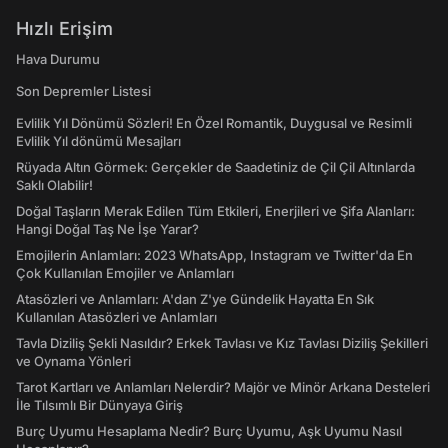
Hızlı Erişim
Hava Durumu
Son Depremler Listesi
Evlilik Yıl Dönümü Sözleri! En Özel Romantik, Duygusal ve Resimli
Evlilik Yıl dönümü Mesajları
Rüyada Altın Görmek: Gerçekler de Saadetiniz de Çil Çil Altınlarda
Saklı Olabilir!
Doğal Taşların Merak Edilen Tüm Etkileri, Enerjileri ve Şifa Alanları:
Hangi Doğal Taş Ne İşe Yarar?
Emojilerin Anlamları: 2023 WhatsApp, Instagram ve Twitter'da En
Çok Kullanılan Emojiler ve Anlamları
Atasözleri ve Anlamları: A'dan Z'ye Gündelik Hayatta En Sık
Kullanılan Atasözleri ve Anlamları
Tavla Diziliş Şekli Nasıldır? Erkek Tavlası ve Kız Tavlası Diziliş Şekilleri
ve Oynama Yönleri
Tarot Kartları ve Anlamları Nelerdir? Majör ve Minör Arkana Desteleri
İle Tılsımlı Bir Dünyaya Giriş
Burç Uyumu Hesaplama Nedir? Burç Uyumu, Aşk Uyumu Nasıl