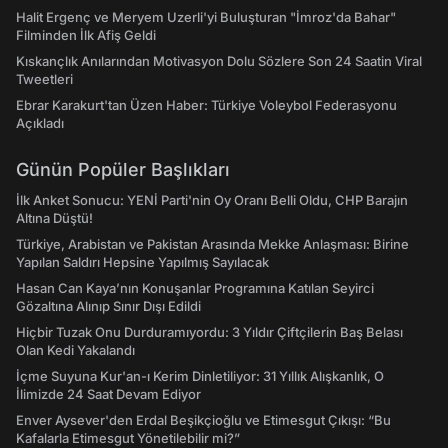
Halit Ergenç ve Meryem Uzerli'yi Buluşturan "İmroz'da Bahar"
Filminden İlk Afiş Geldi
Kıskançlık Anılarından Motivasyon Dolu Sözlere Son 24 Saatin Viral
Tweetleri
Ebrar Karakurt'tan Üzen Haber: Türkiye Voleybol Federasyonu
Açıkladı
Günün Popüler Başlıkları
İlk Anket Sonucu: YENİ Parti'nin Oy Oranı Belli Oldu, CHP Barajın
Altına Düştü!
Türkiye, Arabistan ve Pakistan Arasında Mekke Anlaşması: Birine
Yapılan Saldırı Hepsine Yapılmış Sayılacak
Hasan Can Kaya’nın Konuşanlar Programına Katılan Seyirci
Gözaltına Alınıp Sınır Dışı Edildi
Hiçbir Tuzak Onu Durduramıyordu: 3 Yıldır Çiftçilerin Baş Belası
Olan Kedi Yakalandı
İçme Suyuna Kur'an-ı Kerim Dinletiliyor: 31 Yıllık Alışkanlık, O
İlimizde 24 Saat Devam Ediyor
Enver Aysever'den Erdal Beşikçioğlu ve Etimesgut Çıkışı: “Bu
Kafalarla Etimesgut Yönetilebilir mi?”