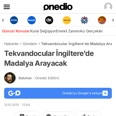
Güncel Konular
Kural Değişiyor
Emekli Zammı
Acı Gerçekler
Haberler
Gündem
Tekvandocular İngiltere'de Madalya Aray
Tekvandocular İngiltere'de
Madalya Arayacak
Batuhan
- Onedio Editörü
Onedio’yu Google'a ekleyin
13.10.2015 - 12:44