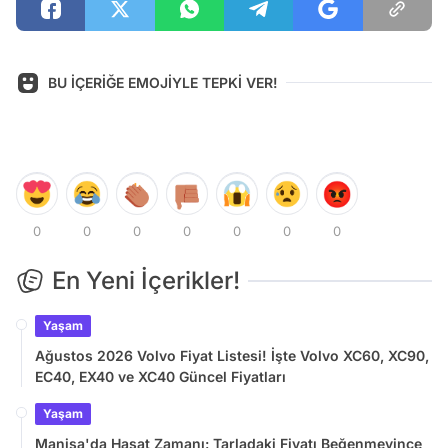
BU İÇERİĞE EMOJİYLE TEPKİ VER!
0
0
0
0
0
0
0
En Yeni İçerikler!
Yaşam
Ağustos 2026 Volvo Fiyat Listesi! İşte Volvo XC60, XC90,
EC40, EX40 ve XC40 Güncel Fiyatları
Yaşam
Manisa'da Hasat Zamanı: Tarladaki Fiyatı Beğenmeyince