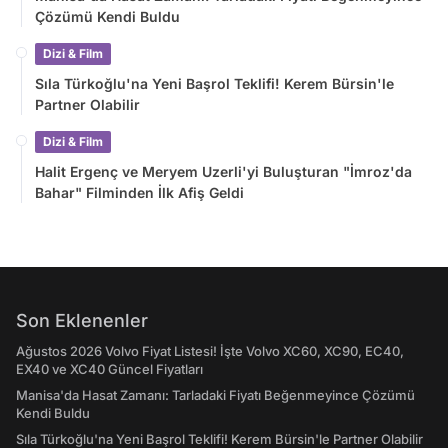
Çözümü Kendi Buldu
Dizi & Film
Sıla Türkoğlu'na Yeni Başrol Teklifi! Kerem Bürsin'le
Partner Olabilir
Dizi & Film
Halit Ergenç ve Meryem Uzerli'yi Buluşturan "İmroz'da
Bahar" Filminden İlk Afiş Geldi
Son Eklenenler
Ağustos 2026 Volvo Fiyat Listesi! İşte Volvo XC60, XC90, EC40,
EX40 ve XC40 Güncel Fiyatları
Manisa'da Hasat Zamanı: Tarladaki Fiyatı Beğenmeyince Çözümü
Kendi Buldu
Sıla Türkoğlu'na Yeni Başrol Teklifi! Kerem Bürsin'le Partner Olabilir