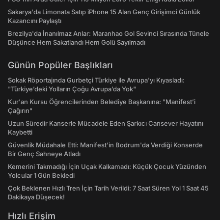
Sakarya'da Limonata Satıp iPhone 15 Alan Genç Girişimci Günlük
Kazancını Paylaştı
Brezilya'da İnanılmaz Anlar: Maranhao Gol Sevinci Sırasında Tünele
Düşünce Hem Sakatlandı Hem Golü Sayılmadı
Günün Popüler Başlıkları
Sokak Röportajında Gurbetçi Türkiye ile Avrupa'yı Kıyasladı:
"Türkiye’deki Yolların Çoğu Avrupa’da Yok"
Kur'an Kursu Öğrencilerinden Belediye Başkanına: "Manifest’i
Çağırın"
Uzun Süredir Kanserle Mücadele Eden Şarkıcı Cansever Hayatını
Kaybetti
Güvenlik Müdahale Etti: Manifest'in Bodrum'da Verdiği Konserde
Bir Genç Sahneye Atladı
Kemerini Takmadığı İçin Uçak Kalkamadı: Küçük Çocuk Yüzünden
Yolcular 1 Gün Bekledi
Çok Beklenen Hızlı Tren İçin Tarih Verildi: 7 Saat Süren Yol 1 Saat 45
Dakikaya Düşecek!
Hızlı Erişim