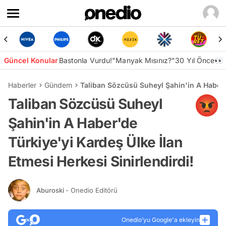
Güncel Konular
Bastonla Vurdu!
"Manyak Mısınız?"
30 Yıl Önce👀
Haberler
Gündem
Taliban Sözcüsü Suheyl Şahin'in A Haber'd
Taliban Sözcüsü Suheyl
Şahin'in A Haber'de
Türkiye'yi Kardeş Ülke İlan
Etmesi Herkesi Sinirlendirdi!
Aburoski
- Onedio Editörü
Onedio’yu Google'a ekleyin