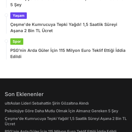
5 Şey
Yaşam
Çeşme'de Kumrucuya Tepki Yağdı! 1,5 Saatlik Süreyi
Aşana 2 Bin TL Ücret
Spor
PSG’nin Arda Güler İçin 115 Milyon Euro Teklif Ettiği İddia
Edildi
Son Eklenenler
ultrAslan Lideri Sebahattin Şirin Gözaltına Alındı
Psikolojiye Göre Daha Mutlu Olmak İçin Almanız Gereken 5 Şey
Çeşme'de Kumrucuya Tepki Yağdı! 1,5 Saatlik Süreyi Aşana 2 Bin TL
Ücret
PSG’nin Arda Güler İçin 115 Milyon Euro Teklif Ettiği İddia Edildi