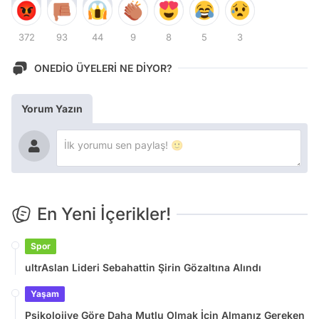
372
93
44
9
8
5
3
ONEDİO ÜYELERİ NE DİYOR?
Yorum Yazın
En Yeni İçerikler!
Spor
ultrAslan Lideri Sebahattin Şirin Gözaltına Alındı
Yaşam
Psikolojiye Göre Daha Mutlu Olmak İçin Almanız Gereken