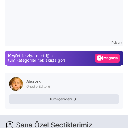
Video
Test
Reklam
Gündem
Keşfet
ile ziyaret ettiğin
Magazin
tüm kategorileri tek akışta gör!
Video
Test
Aburoski
Onedio Editörü
Tüm içerikleri
Sana Özel Seçtiklerimiz