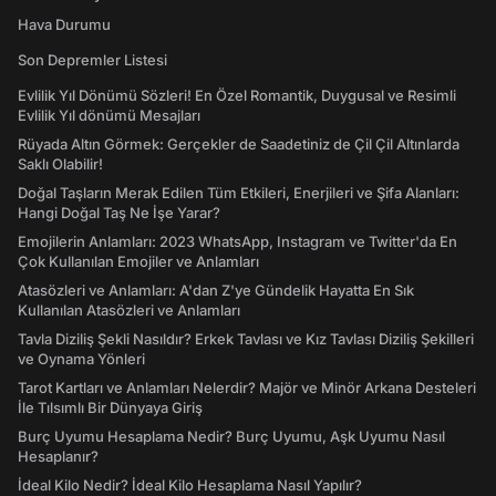
Hava Durumu
Son Depremler Listesi
Evlilik Yıl Dönümü Sözleri! En Özel Romantik, Duygusal ve Resimli
Evlilik Yıl dönümü Mesajları
Rüyada Altın Görmek: Gerçekler de Saadetiniz de Çil Çil Altınlarda
Saklı Olabilir!
Doğal Taşların Merak Edilen Tüm Etkileri, Enerjileri ve Şifa Alanları:
Hangi Doğal Taş Ne İşe Yarar?
Emojilerin Anlamları: 2023 WhatsApp, Instagram ve Twitter'da En
Çok Kullanılan Emojiler ve Anlamları
Atasözleri ve Anlamları: A'dan Z'ye Gündelik Hayatta En Sık
Kullanılan Atasözleri ve Anlamları
Tavla Diziliş Şekli Nasıldır? Erkek Tavlası ve Kız Tavlası Diziliş Şekilleri
ve Oynama Yönleri
Tarot Kartları ve Anlamları Nelerdir? Majör ve Minör Arkana Desteleri
İle Tılsımlı Bir Dünyaya Giriş
Burç Uyumu Hesaplama Nedir? Burç Uyumu, Aşk Uyumu Nasıl
Hesaplanır?
İdeal Kilo Nedir? İdeal Kilo Hesaplama Nasıl Yapılır?