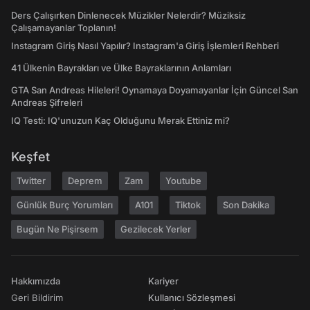
Ders Çalışırken Dinlenecek Müzikler Nelerdir? Müziksiz
Çalışamayanlar Toplanın!
Instagram Giriş Nasıl Yapılır? Instagram'a Giriş İşlemleri Rehberi
41 Ülkenin Bayrakları ve Ülke Bayraklarının Anlamları
GTA San Andreas Hileleri! Oynamaya Doyamayanlar İçin Güncel San
Andreas Şifreleri
IQ Testi: IQ'unuzun Kaç Olduğunu Merak Ettiniz mi?
Keşfet
Twitter
Deprem
Zam
Youtube
Günlük Burç Yorumları
A101
Tiktok
Son Dakika
Bugün Ne Pişirsem
Gezilecek Yerler
Hakkımızda
Kariyer
Geri Bildirim
Kullanıcı Sözleşmesi