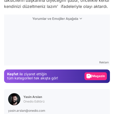
taksicilerin başkanına diyeceğim şudur, öncelikle kendi
kendinizi düzeltmeniz lazım' ifadeleriyle olayı aktardı.
Yorumlar ve Emojiler Aşağıda
Video
Test
Reklam
Gündem
Keşfet
ile ziyaret ettiğin
Magazin
tüm kategorileri tek akışta gör!
Video
Test
Yasin Arslan
Onedio Editörü
yasin.arslan@onedio.com