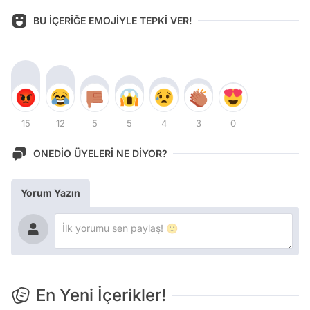
BU İÇERİĞE EMOJİYLE TEPKİ VER!
15
12
5
5
4
3
0
ONEDİO ÜYELERİ NE DİYOR?
Yorum Yazın
En Yeni İçerikler!