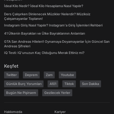
İdeal Kilo Nedir? İdeal Kilo Hesaplama Nasıl Yapılır?
Ders Çalışırken Dinlenecek Müzikler Nelerdir? Müziksiz
Çalışamayanlar Toplanın!
Instagram Giriş Nasıl Yapılır? Instagram'a Giriş İşlemleri Rehberi
41 Ülkenin Bayrakları ve Ülke Bayraklarının Anlamları
GTA San Andreas Hileleri! Oynamaya Doyamayanlar İçin Güncel San
Andreas Şifreleri
IQ Testi: IQ'unuzun Kaç Olduğunu Merak Ettiniz mi?
Keşfet
Twitter
Deprem
Zam
Youtube
Günlük Burç Yorumları
A101
Tiktok
Son Dakika
Bugün Ne Pişirsem
Gezilecek Yerler
Hakkımızda
Kariyer