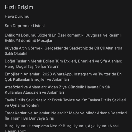
Hızlı Erişim
Hava Durumu
Son Depremler Listesi
Evlilik Yıl Dönümü Sözleri! En Özel Romantik, Duygusal ve Resimli
Evlilik Yıl dönümü Mesajları
Rüyada Altın Görmek: Gerçekler de Saadetiniz de Çil Çil Altınlarda
Saklı Olabilir!
Doğal Taşların Merak Edilen Tüm Etkileri, Enerjileri ve Şifa Alanları:
Hangi Doğal Taş Ne İşe Yarar?
Emojilerin Anlamları: 2023 WhatsApp, Instagram ve Twitter'da En
Çok Kullanılan Emojiler ve Anlamları
Atasözleri ve Anlamları: A'dan Z'ye Gündelik Hayatta En Sık
Kullanılan Atasözleri ve Anlamları
Tavla Diziliş Şekli Nasıldır? Erkek Tavlası ve Kız Tavlası Diziliş Şekilleri
ve Oynama Yönleri
Tarot Kartları ve Anlamları Nelerdir? Majör ve Minör Arkana Desteleri
İle Tılsımlı Bir Dünyaya Giriş
Burç Uyumu Hesaplama Nedir? Burç Uyumu, Aşk Uyumu Nasıl
Hesaplanır?