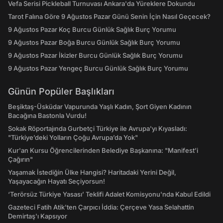
Vefa Serisi Pickleball Turnuvası Ankara'da Yüreklere Dokundu
Tarot Falına Göre 9 Ağustos Pazar Günü Senin İçin Nasıl Geçecek?
9 Ağustos Pazar Koç Burcu Günlük Sağlık Burç Yorumu
9 Ağustos Pazar Boğa Burcu Günlük Sağlık Burç Yorumu
9 Ağustos Pazar İkizler Burcu Günlük Sağlık Burç Yorumu
9 Ağustos Pazar Yengeç Burcu Günlük Sağlık Burç Yorumu
Günün Popüler Başlıkları
Beşiktaş-Üsküdar Vapurunda Yaşlı Kadın, Şort Giyen Kadının
Bacağına Bastonla Vurdu!
Sokak Röportajında Gurbetçi Türkiye ile Avrupa'yı Kıyasladı:
"Türkiye’deki Yolların Çoğu Avrupa’da Yok"
Kur'an Kursu Öğrencilerinden Belediye Başkanına: "Manifest’i
Çağırın"
Yaşamak İstediğin Ülke Hangisi? Haritadaki Yerini Değil,
Yaşayacağın Hayatı Seçiyorsun!
‘Terörsüz Türkiye Yasası’ Teklifi Adalet Komisyonu'nda Kabul Edildi
Gazeteci Fatih Atik'ten Çarpıcı İddia: Çerçeve Yasa Selahattin
Demirtaş'ı Kapsıyor