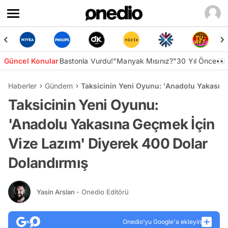
Güncel Konular
Bastonla Vurdu!
"Manyak Mısınız?"
30 Yıl Önce👀
Haberler
Gündem
Taksicinin Yeni Oyunu: 'Anadolu Yakasına
Taksicinin Yeni Oyunu:
'Anadolu Yakasına Geçmek İçin
Vize Lazım' Diyerek 400 Dolar
Dolandırmış
Yasin Arslan
- Onedio Editörü
Onedio’yu Google'a ekleyin