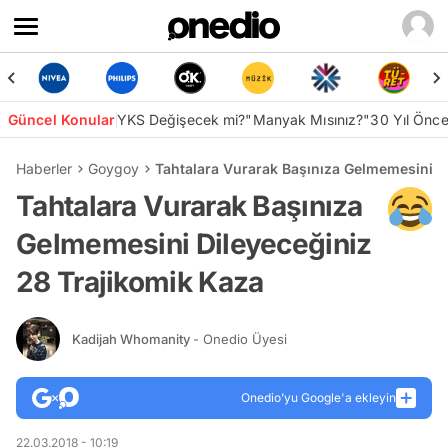
Güncel Konular
YKS Değişecek mi?
"Manyak Mısınız?"
30 Yıl Önc
Haberler
Goygoy
Tahtalara Vurarak Başınıza Gelmemesini D
Tahtalara Vurarak Başınıza
Gelmemesini Dileyeceğiniz
28 Trajikomik Kaza
Kadijah Whomanity
- Onedio Üyesi
Onedio’yu Google'a ekleyin
22.03.2018 - 10:19