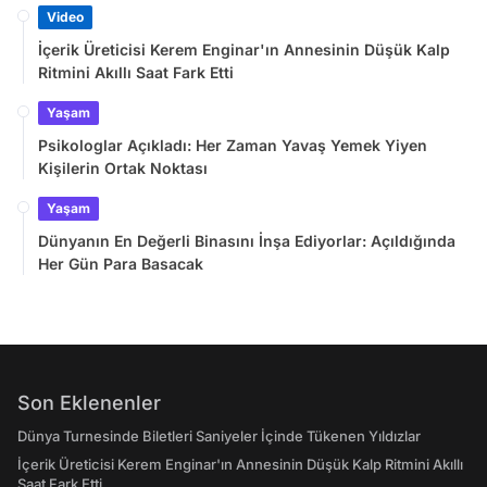
Video
İçerik Üreticisi Kerem Enginar'ın Annesinin Düşük Kalp
Ritmini Akıllı Saat Fark Etti
Yaşam
Psikologlar Açıkladı: Her Zaman Yavaş Yemek Yiyen
Kişilerin Ortak Noktası
Yaşam
Dünyanın En Değerli Binasını İnşa Ediyorlar: Açıldığında
Her Gün Para Basacak
Son Eklenenler
Dünya Turnesinde Biletleri Saniyeler İçinde Tükenen Yıldızlar
İçerik Üreticisi Kerem Enginar'ın Annesinin Düşük Kalp Ritmini Akıllı
Saat Fark Etti