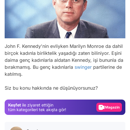
John F. Kennedy'nin evliyken Marilyn Monroe da dahil
birçok kadınla birliktelik yaşadığı zaten biliniyor. Eşini
daima genç kadınlarla aldatan Kennedy, işi bununla da
bırakmamış. Bu genç kadınlarla
swinger
partilerine de
Video
katılmış.
Test
Siz bu konu hakkında ne düşünüyorsunuz?
Gündem
Magazin
Keşfet
ile ziyaret ettiğin
Video
tüm kategorileri tek akışta gör!
Test