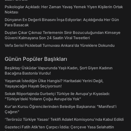
Psikologlar Açıkladı: Her Zaman Yavaş Yemek Yiyen Kişilerin Ortak
Noktası
Dünyanın En Değerli Binasını İnşa Ediyorlar: Açıldığında Her Gün
Para Basacak
Duştan Çıkar Çıkmaz Terlemenin Sinir Bozuculuğundan Kimseye
Güveni Kalmayana Son 24 Saatin Viral Tweetleri
Vefa Serisi Pickleball Turnuvası Ankara'da Yüreklere Dokundu
Günün Popüler Başlıkları
Beşiktaş-Üsküdar Vapurunda Yaşlı Kadın, Şort Giyen Kadının
Bacağına Bastonla Vurdu!
Yaşamak İstediğin Ülke Hangisi? Haritadaki Yerini Değil,
Yaşayacağın Hayatı Seçiyorsun!
Sokak Röportajında Gurbetçi Türkiye ile Avrupa'yı Kıyasladı:
"Türkiye’deki Yolların Çoğu Avrupa’da Yok"
Kur'an Kursu Öğrencilerinden Belediye Başkanına: "Manifest’i
Çağırın"
‘Terörsüz Türkiye Yasası’ Teklifi Adalet Komisyonu'nda Kabul Edildi
Gazeteci Fatih Atik'ten Çarpıcı İddia: Çerçeve Yasa Selahattin