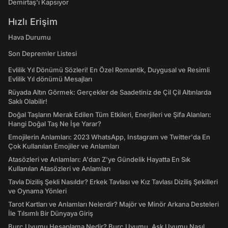
Demirtaş'ı Kapsıyor
Hızlı Erişim
Hava Durumu
Son Depremler Listesi
Evlilik Yıl Dönümü Sözleri! En Özel Romantik, Duygusal ve Resimli
Evlilik Yıl dönümü Mesajları
Rüyada Altın Görmek: Gerçekler de Saadetiniz de Çil Çil Altınlarda
Saklı Olabilir!
Doğal Taşların Merak Edilen Tüm Etkileri, Enerjileri ve Şifa Alanları:
Hangi Doğal Taş Ne İşe Yarar?
Emojilerin Anlamları: 2023 WhatsApp, Instagram ve Twitter'da En
Çok Kullanılan Emojiler ve Anlamları
Atasözleri ve Anlamları: A'dan Z'ye Gündelik Hayatta En Sık
Kullanılan Atasözleri ve Anlamları
Tavla Diziliş Şekli Nasıldır? Erkek Tavlası ve Kız Tavlası Diziliş Şekilleri
ve Oynama Yönleri
Tarot Kartları ve Anlamları Nelerdir? Majör ve Minör Arkana Desteleri
İle Tılsımlı Bir Dünyaya Giriş
Burç Uyumu Hesaplama Nedir? Burç Uyumu, Aşk Uyumu Nasıl