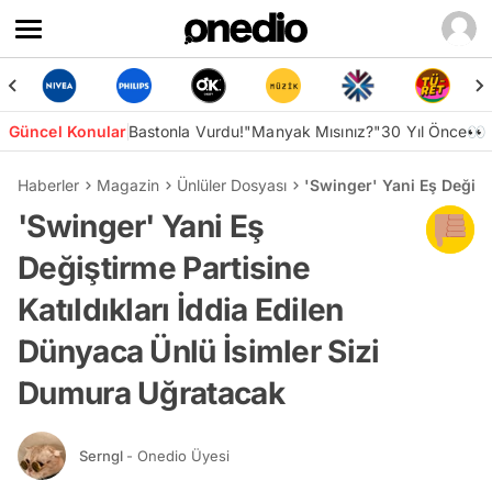
Güncel Konular
Bastonla Vurdu!
"Manyak Mısınız?"
30 Yıl Önce👀
Haberler
Magazin
Ünlüler Dosyası
'Swinger' Yani Eş Değişt
'Swinger' Yani Eş
Değiştirme Partisine
Katıldıkları İddia Edilen
Dünyaca Ünlü İsimler Sizi
Dumura Uğratacak
Serngl
- Onedio Üyesi