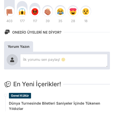
403
177
117
39
35
28
18
ONEDİO ÜYELERİ NE DİYOR?
Yorum Yazın
En Yeni İçerikler!
Genel Kültür
Dünya Turnesinde Biletleri Saniyeler İçinde Tükenen
Yıldızlar