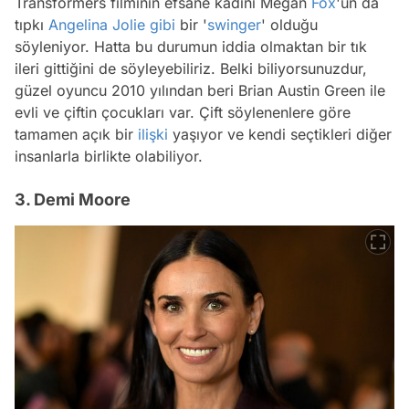
Transformers filminin efsane kadını Megan
Fox
'un da
tıpkı
Angelina Jolie
gibi
bir '
swinger
' olduğu
söyleniyor. Hatta bu durumun iddia olmaktan bir tık
ileri gittiğini de söyleyebiliriz. Belki biliyorsunuzdur,
güzel oyuncu 2010 yılından beri Brian Austin Green ile
evli ve çiftin çocukları var. Çift söylenenlere göre
tamamen açık bir
ilişki
yaşıyor ve kendi seçtikleri diğer
insanlarla birlikte olabiliyor.
3. Demi Moore