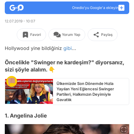
Onedio’yu Google'a ekleyin
12.07.2019 - 10:07
Favori
Yorum Yap
Paylaş
Hollywood yine bildiğiniz
gibi
...
Öncelikle "Swinger ne kardeşim?" diyorsanız,
sizi şöyle alalım. 👇
Ülkemizde Son Dönemde Hızla
Yayılan Yeni Eğlencesi Swinger
Partileri, Halkımızın Deyimiyle
Gavatlık
1. Angelina Jolie