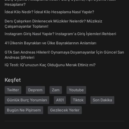
Hesaplanır?
İdeal Kilo Nedir? İdeal Kilo Hesaplama Nasıl Yapılır?
Ders Çalışırken Dinlenecek Müzikler Nelerdir? Müziksiz
Çalışamayanlar Toplanın!
Instagram Giriş Nasıl Yapılır? Instagram'a Giriş İşlemleri Rehberi
41 Ülkenin Bayrakları ve Ülke Bayraklarının Anlamları
GTA San Andreas Hileleri! Oynamaya Doyamayanlar İçin Güncel San
Andreas Şifreleri
IQ Testi: IQ'unuzun Kaç Olduğunu Merak Ettiniz mi?
Keşfet
Twitter
Deprem
Zam
Youtube
Günlük Burç Yorumları
A101
Tiktok
Son Dakika
Bugün Ne Pişirsem
Gezilecek Yerler