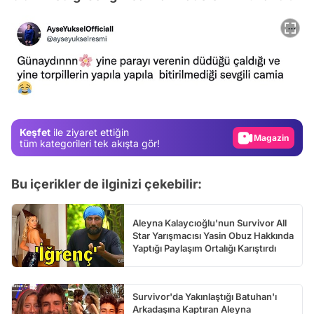
Video
Test
Gündem
Magazin
Keşfet
ile ziyaret ettiğin
tüm kategorileri tek akışta gör!
Video
Test
Bu içerikler de ilginizi çekebilir:
Aleyna Kalaycıoğlu'nun Survivor All
Star Yarışmacısı Yasin Obuz Hakkında
Yaptığı Paylaşım Ortalığı Karıştırdı
Survivor'da Yakınlaştığı Batuhan'ı
Arkadaşına Kaptıran Aleyna