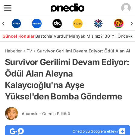
Güncel Konular
Bastonla Vurdu!
"Manyak Mısınız?"
30 Yıl Önce👀
Haberler
TV
Survivor Gerilimi Devam Ediyor: Ödül Alan A
Survivor Gerilimi Devam Ediyor:
Ödül Alan Aleyna
Kalaycıoğlu'na Ayşe
Yüksel'den Bomba Gönderme
Aburoski
- Onedio Editörü
Onedio’yu Google'a ekleyin