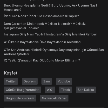
Burç Uyumu Hesaplama Nedir? Burç Uyumu, Aşk Uyumu Nasıl
Hesaplanır?
İdeal Kilo Nedir? İdeal Kilo Hesaplama Nasıl Yapılır?
Ders Çalışırken Dinlenecek Müzikler Nelerdir? Müziksiz
Çalışamayanlar Toplanın!
Instagram Giriş Nasıl Yapılır? Instagram'a Giriş İşlemleri Rehberi
41 Ülkenin Bayrakları ve Ülke Bayraklarının Anlamları
GTA San Andreas Hileleri! Oynamaya Doyamayanlar İçin Güncel San
Andreas Şifreleri
IQ Testi: IQ'unuzun Kaç Olduğunu Merak Ettiniz mi?
Keşfet
Twitter
Deprem
Zam
Youtube
Günlük Burç Yorumları
A101
Tiktok
Son Dakika
Bugün Ne Pişirsem
Gezilecek Yerler