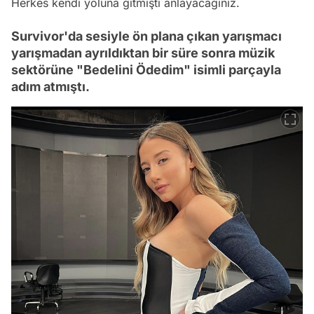
Herkes kendi yoluna gitmişti anlayacağınız.
Survivor'da sesiyle ön plana çıkan yarışmacı
yarışmadan ayrıldıktan bir süre sonra müzik
sektörüne "Bedelini Ödedim" isimli parçayla
adım atmıştı.