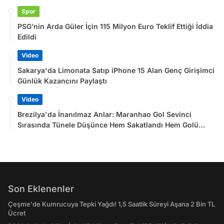
Spor
PSG’nin Arda Güler İçin 115 Milyon Euro Teklif Ettiği İddia
Edildi
Video
Sakarya'da Limonata Satıp iPhone 15 Alan Genç Girişimci
Günlük Kazancını Paylaştı
Video
Brezilya'da İnanılmaz Anlar: Maranhao Gol Sevinci
Sırasında Tünele Düşünce Hem Sakatlandı Hem Golü
Sayılmadı
Son Eklenenler
Çeşme'de Kumrucuya Tepki Yağdı! 1,5 Saatlik Süreyi Aşana 2 Bin TL
Ücret