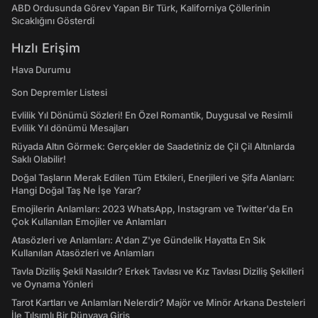
ABD Ordusunda Görev Yapan Bir Türk, Kaliforniya Çöllerinin
Sıcaklığını Gösterdi
Hızlı Erişim
Hava Durumu
Son Depremler Listesi
Evlilik Yıl Dönümü Sözleri! En Özel Romantik, Duygusal ve Resimli
Evlilik Yıl dönümü Mesajları
Rüyada Altın Görmek: Gerçekler de Saadetiniz de Çil Çil Altınlarda
Saklı Olabilir!
Doğal Taşların Merak Edilen Tüm Etkileri, Enerjileri ve Şifa Alanları:
Hangi Doğal Taş Ne İşe Yarar?
Emojilerin Anlamları: 2023 WhatsApp, Instagram ve Twitter'da En
Çok Kullanılan Emojiler ve Anlamları
Atasözleri ve Anlamları: A'dan Z'ye Gündelik Hayatta En Sık
Kullanılan Atasözleri ve Anlamları
Tavla Diziliş Şekli Nasıldır? Erkek Tavlası ve Kız Tavlası Diziliş Şekilleri
ve Oynama Yönleri
Tarot Kartları ve Anlamları Nelerdir? Majör ve Minör Arkana Desteleri
İle Tılsımlı Bir Dünyaya Giriş