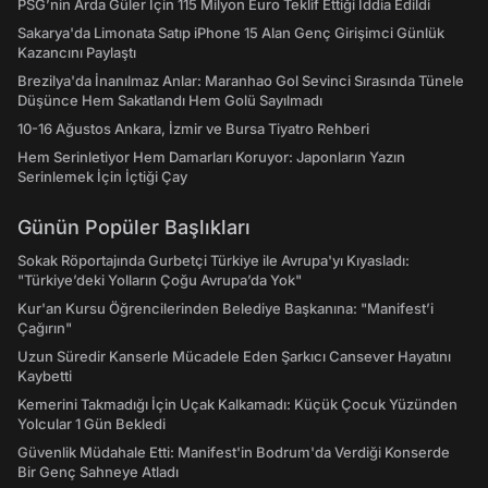
PSG’nin Arda Güler İçin 115 Milyon Euro Teklif Ettiği İddia Edildi
Sakarya'da Limonata Satıp iPhone 15 Alan Genç Girişimci Günlük
Kazancını Paylaştı
Brezilya'da İnanılmaz Anlar: Maranhao Gol Sevinci Sırasında Tünele
Düşünce Hem Sakatlandı Hem Golü Sayılmadı
10-16 Ağustos Ankara, İzmir ve Bursa Tiyatro Rehberi
Hem Serinletiyor Hem Damarları Koruyor: Japonların Yazın
Serinlemek İçin İçtiği Çay
Günün Popüler Başlıkları
Sokak Röportajında Gurbetçi Türkiye ile Avrupa'yı Kıyasladı:
"Türkiye’deki Yolların Çoğu Avrupa’da Yok"
Kur'an Kursu Öğrencilerinden Belediye Başkanına: "Manifest’i
Çağırın"
Uzun Süredir Kanserle Mücadele Eden Şarkıcı Cansever Hayatını
Kaybetti
Kemerini Takmadığı İçin Uçak Kalkamadı: Küçük Çocuk Yüzünden
Yolcular 1 Gün Bekledi
Güvenlik Müdahale Etti: Manifest'in Bodrum'da Verdiği Konserde
Bir Genç Sahneye Atladı