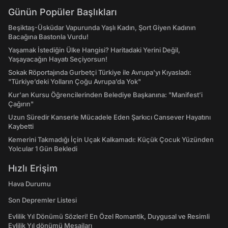
Günün Popüler Başlıkları
Beşiktaş-Üsküdar Vapurunda Yaşlı Kadın, Şort Giyen Kadının
Bacağına Bastonla Vurdu!
Yaşamak İstediğin Ülke Hangisi? Haritadaki Yerini Değil,
Yaşayacağın Hayatı Seçiyorsun!
Sokak Röportajında Gurbetçi Türkiye ile Avrupa'yı Kıyasladı:
"Türkiye’deki Yolların Çoğu Avrupa’da Yok"
Kur'an Kursu Öğrencilerinden Belediye Başkanına: "Manifest’i
Çağırın"
Uzun Süredir Kanserle Mücadele Eden Şarkıcı Cansever Hayatını
Kaybetti
Kemerini Takmadığı İçin Uçak Kalkamadı: Küçük Çocuk Yüzünden
Yolcular 1 Gün Bekledi
Hızlı Erişim
Hava Durumu
Son Depremler Listesi
Evlilik Yıl Dönümü Sözleri! En Özel Romantik, Duygusal ve Resimli
Evlilik Yıl dönümü Mesajları