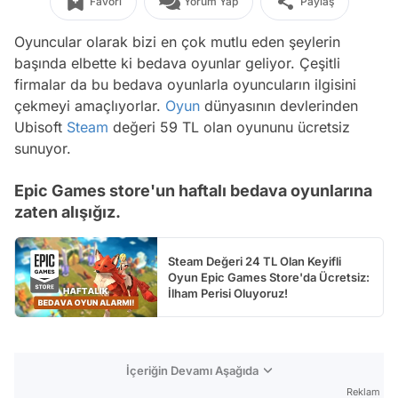
Favori
Yorum Yap
Paylaş
Oyuncular olarak bizi en çok mutlu eden şeylerin
başında elbette ki bedava oyunlar geliyor. Çeşitli
firmalar da bu bedava oyunlarla oyuncuların ilgisini
çekmeyi amaçlıyorlar.
Oyun
dünyasının devlerinden
Ubisoft
Steam
değeri 59 TL olan oyununu ücretsiz
sunuyor.
Epic Games store'un haftalı bedava oyunlarına
zaten alışığız.
Steam Değeri 24 TL Olan Keyifli
Oyun Epic Games Store'da Ücretsiz:
İlham Perisi Oluyoruz!
İçeriğin Devamı Aşağıda
Reklam