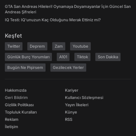
GTA San Andreas Hileleri! Oynamaya Doyamayanlar İçin Güncel San
Andreas Şifreleri
IQ Testi: IQ'unuzun Kaç Olduğunu Merak Ettiniz mi?
Keşfet
Twitter
Deprem
Zam
Youtube
Günlük Burç Yorumları
A101
Tiktok
Son Dakika
Bugün Ne Pişirsem
Gezilecek Yerler
Hakkımızda
Kariyer
Geri Bildirim
Kullanıcı Sözleşmesi
Gizlilik Politikası
Yayın İlkeleri
Topluluk Kuralları
Künye
Reklam
RSS
İletişim