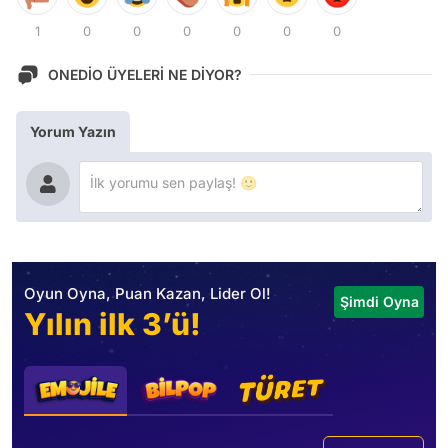
1
0
0
0
0
0
0
ONEDİO ÜYELERİ NE DİYOR?
Yorum Yazın
Oyun Oyna, Puan Kazan, Lider Ol!
Şimdi Oyna
Yılın ilk 3’ü!