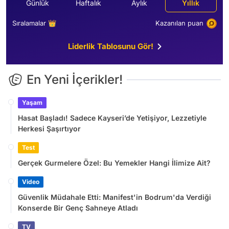
Günlük
Haftalık
Aylık
Yıllık
Sıralamalar 👑
Kazanılan puan
Liderlik Tablosunu Gör!
En Yeni İçerikler!
Yaşam
Hasat Başladı! Sadece Kayseri’de Yetişiyor, Lezzetiyle
Herkesi Şaşırtıyor
Test
Gerçek Gurmelere Özel: Bu Yemekler Hangi İlimize Ait?
Video
Güvenlik Müdahale Etti: Manifest'in Bodrum'da Verdiği
Konserde Bir Genç Sahneye Atladı
TV