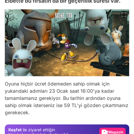
Elbette bu fırsatın da bir geçerlilik süresi var.
Oyuna hiçbir ücret ödemeden sahip olmak için
yukarıdaki adımları 23 Ocak saat 16:00'ya kadar
tamamlamanız gerekiyor. Bu tarihin ardından oyuna
Video
sahip olmak isterseniz ise 59 TL'yi gözden çıkartmanız
gerekecek.
Test
Gündem
Keşfet
ile ziyaret ettiğin
Magazin