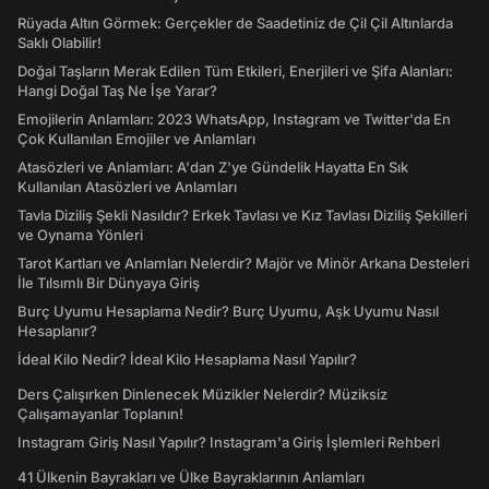
Rüyada Altın Görmek: Gerçekler de Saadetiniz de Çil Çil Altınlarda
Saklı Olabilir!
Doğal Taşların Merak Edilen Tüm Etkileri, Enerjileri ve Şifa Alanları:
Hangi Doğal Taş Ne İşe Yarar?
Emojilerin Anlamları: 2023 WhatsApp, Instagram ve Twitter'da En
Çok Kullanılan Emojiler ve Anlamları
Atasözleri ve Anlamları: A'dan Z'ye Gündelik Hayatta En Sık
Kullanılan Atasözleri ve Anlamları
Tavla Diziliş Şekli Nasıldır? Erkek Tavlası ve Kız Tavlası Diziliş Şekilleri
ve Oynama Yönleri
Tarot Kartları ve Anlamları Nelerdir? Majör ve Minör Arkana Desteleri
İle Tılsımlı Bir Dünyaya Giriş
Burç Uyumu Hesaplama Nedir? Burç Uyumu, Aşk Uyumu Nasıl
Hesaplanır?
İdeal Kilo Nedir? İdeal Kilo Hesaplama Nasıl Yapılır?
Ders Çalışırken Dinlenecek Müzikler Nelerdir? Müziksiz
Çalışamayanlar Toplanın!
Instagram Giriş Nasıl Yapılır? Instagram'a Giriş İşlemleri Rehberi
41 Ülkenin Bayrakları ve Ülke Bayraklarının Anlamları