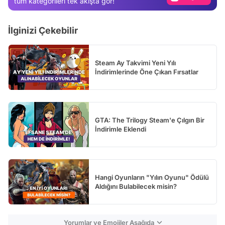
tüm kategorileri tek akışta gör!
Video
İlginizi Çekebilir
Test
Steam Ay Takvimi Yeni Yılı
İndirimlerinde Öne Çıkan Fırsatlar
GTA: The Trilogy Steam'e Çılgın Bir
İndirimle Eklendi
Hangi Oyunların "Yılın Oyunu" Ödülü
Aldığını Bulabilecek misin?
Yorumlar ve Emojiler Aşağıda