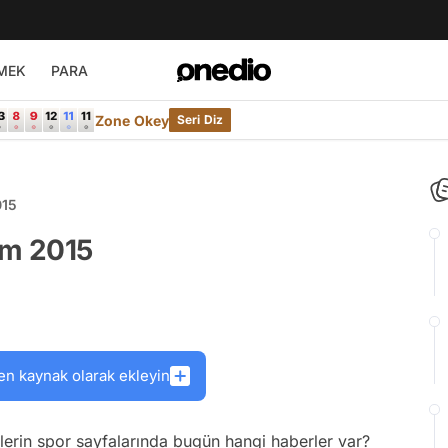
MEK
PARA
Zone Okey
Seri Diz
015
im 2015
en kaynak olarak ekleyin
lerin spor sayfalarında bugün hangi haberler var?