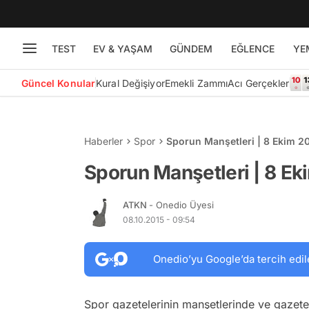
TEST
EV & YAŞAM
GÜNDEM
EĞLENCE
YE
Güncel Konular
Kural Değişiyor
Emekli Zammı
Acı Gerçekler
Haberler
Spor
Sporun Manşetleri | 8 Ekim 2
Sporun Manşetleri | 8 Ek
ATKN
- Onedio Üyesi
08.10.2015 - 09:54
Onedio’yu Google’da tercih edil
Spor gazetelerinin manşetlerinde ve gazete