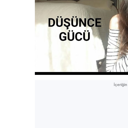
İçeriği