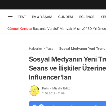
TEST
EV & YAŞAM
GÜNDEM
EĞLENCE
YE
Güncel Konular
Bastonla Vurdu!
"Manyak Mısınız?"
30 Yıl Önc
Haberler
Yaşam
Sosyal Medyanın Yeni Trendi T
Veren Metafizik Influencer'la
Sosyal Medyanın Yeni Tre
Seans ve İlişkiler Üzerin
Influencer'ları
Fulin
- Misafir Editör
11.10.2019 - 11:08