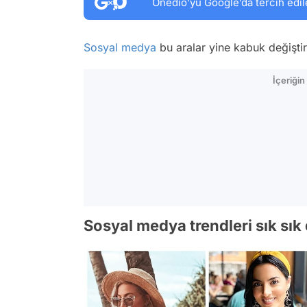
Onedio’yu Google’da tercih edil
Sosyal medya
bu aralar yine kabuk değiştir
İçeriği
Sosyal medya trendleri sık sık 