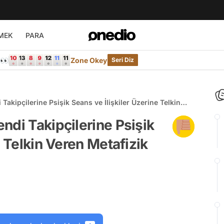
MEK
PARA
e👀
Zone Okey
Seri Diz
akipçilerine Psişik Seans ve İlişkiler Üzerine Telkin
rı
ndi Takipçilerine Psişik
e Telkin Veren Metafizik