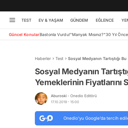
TEST
EV & YAŞAM
GÜNDEM
EĞLENCE
YE
Güncel Konular
Bastonla Vurdu!
"Manyak Mısınız?"
30 Yıl Önc
Haberler
Test
Sosyal Medyanın Tartıştığı Bu 
Sosyal Medyanın Tartıştı
Yemeklerinin Fiyatlarını 
Aburoski
- Onedio Editörü
17.10.2019 - 15:00
Onedio’yu Google’da tercih edil