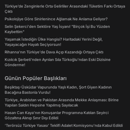
Türkiye’de Zenginlerle Orta Gelirliler Arasındaki Tüketim Farkı Ortaya
Çıktı
Psikolojiye Göre Sinirlenince Ağlamak Ne Anlama Geliyor?
Selin Şekerci'den Sektöre Yaş İsyanı! "Birçok İşi Bu Yüzden
Kaybettim"
Yaşamak İstediğin Ülke Hangisi? Haritadaki Yerini Değil,
Yaşayacağın Hayatı Seçiyorsun!
Rihanna'nın Türkiye'de Dava Açıp Kazandığı Ortaya Çıktı
Kızılcık Şerbeti'nden Ayrılan Sıla Türkoğlu'ndan Eski Dizisine
Gönderme!
Günün Popüler Başlıkları
Beşiktaş-Üsküdar Vapurunda Yaşlı Kadın, Şort Giyen Kadının
Bacağına Bastonla Vurdu!
Türkiye, Arabistan ve Pakistan Arasında Mekke Anlaşması: Birine
Yapılan Saldırı Hepsine Yapılmış Sayılacak
Hasan Can Kaya’nın Konuşanlar Programına Katılan Seyirci
Gözaltına Alınıp Sınır Dışı Edildi
‘Terörsüz Türkiye Yasası’ Teklifi Adalet Komisyonu'nda Kabul Edildi