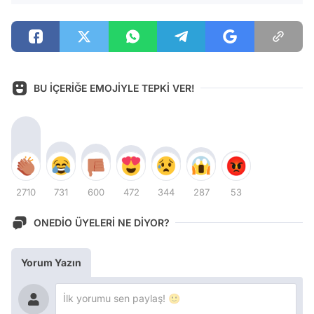
BU İÇERİĞE EMOJİYLE TEPKİ VER!
2710
731
600
472
344
287
53
ONEDİO ÜYELERİ NE DİYOR?
Yorum Yazın