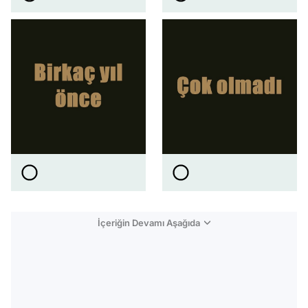
İçeriğin Devamı Aşağıda