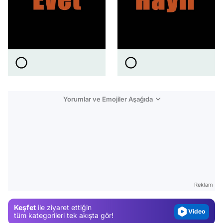
Yorumlar ve Emojiler Aşağıda
Video
Test
Gündem
Magazin
Reklam
Video
Keşfet
ile ziyaret ettiğin
Test
tüm kategorileri tek akışta gör!