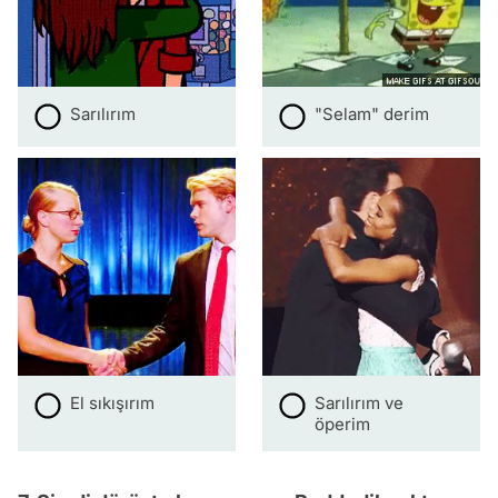
Sarılırım
"Selam" derim
El sıkışırım
Sarılırım ve
öperim