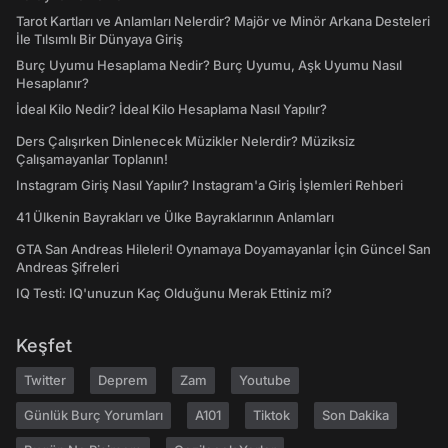
Tarot Kartları ve Anlamları Nelerdir? Majör ve Minör Arkana Desteleri
İle Tılsımlı Bir Dünyaya Giriş
Burç Uyumu Hesaplama Nedir? Burç Uyumu, Aşk Uyumu Nasıl
Hesaplanır?
İdeal Kilo Nedir? İdeal Kilo Hesaplama Nasıl Yapılır?
Ders Çalışırken Dinlenecek Müzikler Nelerdir? Müziksiz
Çalışamayanlar Toplanın!
Instagram Giriş Nasıl Yapılır? Instagram'a Giriş İşlemleri Rehberi
41 Ülkenin Bayrakları ve Ülke Bayraklarının Anlamları
GTA San Andreas Hileleri! Oynamaya Doyamayanlar İçin Güncel San
Andreas Şifreleri
IQ Testi: IQ'unuzun Kaç Olduğunu Merak Ettiniz mi?
Keşfet
Twitter
Deprem
Zam
Youtube
Günlük Burç Yorumları
A101
Tiktok
Son Dakika