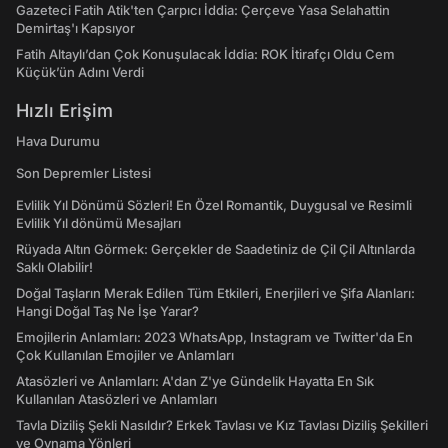
Gazeteci Fatih Atik'ten Çarpıcı İddia: Çerçeve Yasa Selahattin
Demirtaş'ı Kapsıyor
Fatih Altaylı’dan Çok Konuşulacak İddia: ROK İtirafçı Oldu Cem
Küçük’ün Adını Verdi
Hızlı Erişim
Hava Durumu
Son Depremler Listesi
Evlilik Yıl Dönümü Sözleri! En Özel Romantik, Duygusal ve Resimli
Evlilik Yıl dönümü Mesajları
Rüyada Altın Görmek: Gerçekler de Saadetiniz de Çil Çil Altınlarda
Saklı Olabilir!
Doğal Taşların Merak Edilen Tüm Etkileri, Enerjileri ve Şifa Alanları:
Hangi Doğal Taş Ne İşe Yarar?
Emojilerin Anlamları: 2023 WhatsApp, Instagram ve Twitter'da En
Çok Kullanılan Emojiler ve Anlamları
Atasözleri ve Anlamları: A'dan Z'ye Gündelik Hayatta En Sık
Kullanılan Atasözleri ve Anlamları
Tavla Diziliş Şekli Nasıldır? Erkek Tavlası ve Kız Tavlası Diziliş Şekilleri
ve Oynama Yönleri