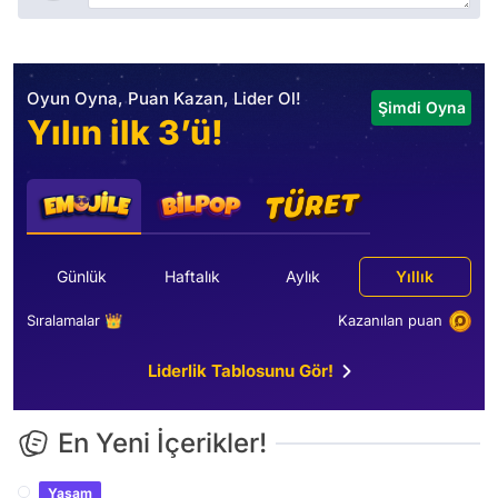
Oyun Oyna, Puan Kazan, Lider Ol!
Şimdi Oyna
Yılın ilk 3’ü!
Günlük
Haftalık
Aylık
Yıllık
Sıralamalar 👑
Kazanılan puan
Liderlik Tablosunu Gör!
En Yeni İçerikler!
Yaşam