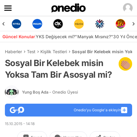
Güncel Konular
YKS Değişecek mi?
"Manyak Mısınız?"
30 Yıl Önc
Haberler
Test
Kişilik Testleri
Sosyal Bir Kelebek misin Yoks
Sosyal Bir Kelebek misin
Yoksa Tam Bir Asosyal mi?
Yung Boş Ada
- Onedio Üyesi
Onedio’yu Google'a ekleyin
15.10.2015 - 14:18