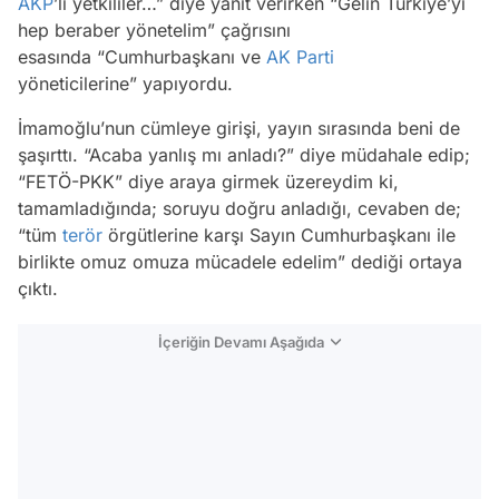
AKP
’li yetkililer…” diye yanıt verirken “Gelin Türkiye’yi
hep beraber yönetelim” çağrısını
esasında “Cumhurbaşkanı ve
AK Parti
yöneticilerine” yapıyordu.
İmamoğlu’nun cümleye girişi, yayın sırasında beni de
şaşırttı. “Acaba yanlış mı anladı?” diye müdahale edip;
“FETÖ-PKK” diye araya girmek üzereydim ki,
tamamladığında; soruyu doğru anladığı, cevaben de;
“tüm
terör
örgütlerine karşı Sayın Cumhurbaşkanı ile
birlikte omuz omuza mücadele edelim” dediği ortaya
çıktı.
İçeriğin Devamı Aşağıda