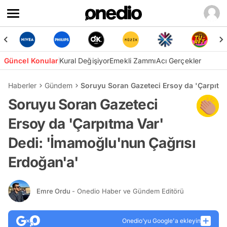
Güncel Konular
Kural Değişiyor
Emekli Zammı
Acı Gerçekler
Haberler
Gündem
Soruyu Soran Gazeteci Ersoy da 'Çarpıtm
Soruyu Soran Gazeteci
Ersoy da 'Çarpıtma Var'
Dedi: 'İmamoğlu'nun Çağrısı
Erdoğan'a'
Emre Ordu
- Onedio Haber ve Gündem Editörü
Onedio’yu Google'a ekleyin