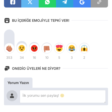
BU İÇERİĞE EMOJİYLE TEPKİ VER!
353
34
16
10
5
3
2
ONEDİO ÜYELERİ NE DİYOR?
Yorum Yazın