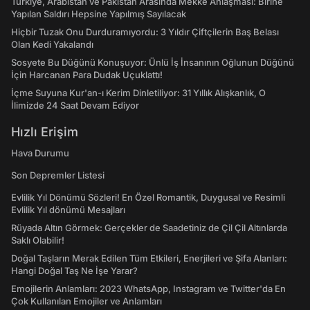
Türkiye, Arabistan ve Pakistan Arasında Mekke Anlaşması: Birine
Yapılan Saldırı Hepsine Yapılmış Sayılacak
Hiçbir Tuzak Onu Durduramıyordu: 3 Yıldır Çiftçilerin Baş Belası
Olan Kedi Yakalandı
Sosyete Bu Düğünü Konuşuyor: Ünlü İş İnsanının Oğlunun Düğünü
İçin Harcanan Para Dudak Uçuklattı!
İçme Suyuna Kur'an-ı Kerim Dinletiliyor: 31 Yıllık Alışkanlık, O
İlimizde 24 Saat Devam Ediyor
Hızlı Erişim
Hava Durumu
Son Depremler Listesi
Evlilik Yıl Dönümü Sözleri! En Özel Romantik, Duygusal ve Resimli
Evlilik Yıl dönümü Mesajları
Rüyada Altın Görmek: Gerçekler de Saadetiniz de Çil Çil Altınlarda
Saklı Olabilir!
Doğal Taşların Merak Edilen Tüm Etkileri, Enerjileri ve Şifa Alanları:
Hangi Doğal Taş Ne İşe Yarar?
Emojilerin Anlamları: 2023 WhatsApp, Instagram ve Twitter'da En
Çok Kullanılan Emojiler ve Anlamları