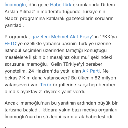
İmamoğlu
, dün gece
Habertürk
ekranlarında Didem
Arslan Yılmaz'ın moderatörlüğünde Türkiye'nin
Nabzı' programına katılarak gazetecilerin sorularını
yanıtladı.
Programda,
gazeteci
Mehmet Akif Ersoy
'un 'PKK’ya
FETÖ
’ye özellikle yabancı basının Türkiye üzerine
İstanbul seçimleri üzerinden tartıştığı konuştuğu
meselelere ilişkin bir mesajınız olur mu” şeklindeki
sorusuna İmamoğlu, 'Gelin Türkiye'yi beraber
yönetelim. 24 Haziran'da yetki alan
AK Parti
. Ne
bekası? Kim daha vatansever? Bu ülkenin 82 milyon
vatanseveri var.
Terör
örgütlerine karşı hep beraber
dimdik ayaktayız' diyerek yanıt verdi.
Ancak İmamoğlu'nun bu yanıtının ardından büyük bir
tartışma başladı. İktidara yakın bazı medya organları
İmamoğlu'nun bu sözlerini çarpıtarak haberleştirdi.