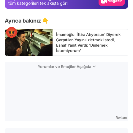
Magazin
tüm kategorileri tek akışta gör!
Video
Ayrıca bakınız 👇
Test
İmamoğlu 'İftira Atıyorsun' Diyerek
Çarpıtılan Yayını İzletmek İstedi,
Esnaf Yanıt Verdi: 'Dinlemek
İstemiyorum'
Yorumlar ve Emojiler Aşağıda
Reklam