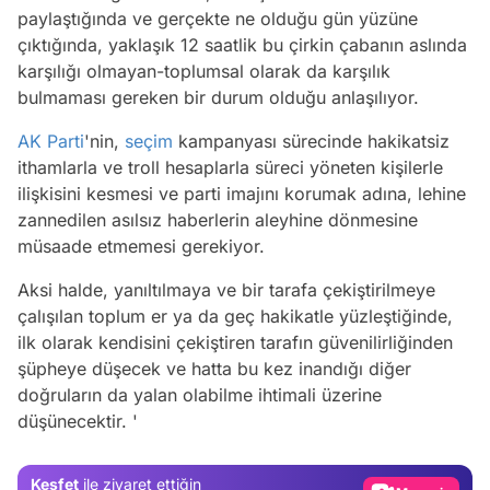
paylaştığında ve gerçekte ne olduğu gün yüzüne
çıktığında, yaklaşık 12 saatlik bu çirkin çabanın aslında
karşılığı olmayan-toplumsal olarak da karşılık
bulmaması gereken bir durum olduğu anlaşılıyor.
AK Parti
'nin,
seçim
kampanyası sürecinde hakikatsiz
ithamlarla ve troll hesaplarla süreci yöneten kişilerle
ilişkisini kesmesi ve parti imajını korumak adına, lehine
zannedilen asılsız haberlerin aleyhine dönmesine
müsaade etmemesi gerekiyor.
Aksi halde, yanıltılmaya ve bir tarafa çekiştirilmeye
çalışılan toplum er ya da geç hakikatle yüzleştiğinde,
ilk olarak kendisini çekiştiren tarafın güvenilirliğinden
şüpheye düşecek ve hatta bu kez inandığı diğer
Video
doğruların da yalan olabilme ihtimali üzerine
düşünecektir. '
Test
Gündem
Keşfet
ile ziyaret ettiğin