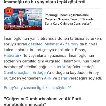
İmamoğlu da bu yayınlara tepki gösterdi.
İmamoğlu'ndan Açıklamalarını
Çarpıtan Sitelere Tepki: 'İftiralarla
Bana Kara Çalmaya Çalışıyorlar'
İmamoğlu'nun yanıtı etrafında dönen tartışma sürerken,
soruyu soran
gazeteci
Mehmet Akif Ersoy
da bir yazı
kaleme alarak bu tartışmaya dahil oldu. Ersoy,
Habertürk
''te yayımlanan yazısında, İmamoğlu'nun
sözlerinin çarpıtıldığını vurguladı. İmamoğlu'nun 'Gelin
beraber yönetelim' çağrısının
terör
örgütlerine değil
Cumhurbaşkanı Erdoğan
'a olduğunu kaydeden Ersoy,
bu türden yöntemlerin
AKP
'ye
zarar
vereceğini söyledi.
Ersoy'un yazısının ilgili kısmı şöyle:
"Çağrısını Cumhurbaşkanı ve AK Parti
yöneticilerine yaptı"