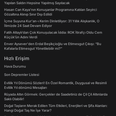
Yapılan Saldırı Hepsine Yapılmış Sayılacak
Hasan Can Kaya’nın Konuşanlar Programına Katılan Seyirci
Gözaltına Alınıp Sınır Dışı Edildi
İçme Suyuna Kur'an-ı Kerim Dinletiliyor: 31 Yıllık Alışkanlık, O
İlimizde 24 Saat Devam Ediyor
Fatih Altaylı’dan Çok Konuşulacak İddia: ROK İtirafçı Oldu Cem
Küçük’ün Adını Verdi
Enver Aysever'den Erdal Beşikçioğlu ve Etimesgut Çıkışı: “Bu
Kafalarla Etimesgut Yönetilebilir mi?”
Hızlı Erişim
Hava Durumu
Son Depremler Listesi
Evlilik Yıl Dönümü Sözleri! En Özel Romantik, Duygusal ve Resimli
Evlilik Yıl dönümü Mesajları
Rüyada Altın Görmek: Gerçekler de Saadetiniz de Çil Çil Altınlarda
Saklı Olabilir!
Doğal Taşların Merak Edilen Tüm Etkileri, Enerjileri ve Şifa Alanları:
Hangi Doğal Taş Ne İşe Yarar?