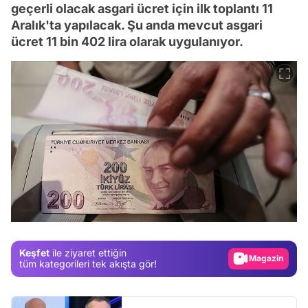
geçerli olacak asgari ücret için ilk toplantı 11
Aralık'ta yapılacak. Şu anda mevcut asgari
ücret 11 bin 402 lira olarak uygulanıyor.
Video
Test
Gündem
Keşfet
ile ziyaret ettiğin
Magazin
tüm kategorileri tek akışta gör!
Video
Test