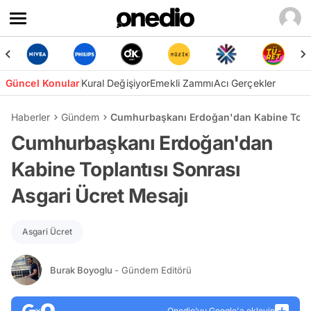
Güncel Konular
Kural Değişiyor
Emekli Zammı
Acı Gerçekler
Haberler
Gündem
Cumhurbaşkanı Erdoğan'dan Kabine Toplan
Cumhurbaşkanı Erdoğan'dan
Kabine Toplantısı Sonrası
Asgari Ücret Mesajı
Asgari Ücret
Burak Boyoglu
- Gündem Editörü
Onedio’yu Google'a ekleyin