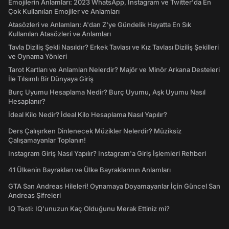
Emojilerin Anlamları: 2023 WhatsApp, Instagram ve Twitter'da En
Çok Kullanılan Emojiler ve Anlamları
Atasözleri ve Anlamları: A'dan Z'ye Gündelik Hayatta En Sık
Kullanılan Atasözleri ve Anlamları
Tavla Diziliş Şekli Nasıldır? Erkek Tavlası ve Kız Tavlası Diziliş Şekilleri
ve Oynama Yönleri
Tarot Kartları ve Anlamları Nelerdir? Majör ve Minör Arkana Desteleri
İle Tılsımlı Bir Dünyaya Giriş
Burç Uyumu Hesaplama Nedir? Burç Uyumu, Aşk Uyumu Nasıl
Hesaplanır?
İdeal Kilo Nedir? İdeal Kilo Hesaplama Nasıl Yapılır?
Ders Çalışırken Dinlenecek Müzikler Nelerdir? Müziksiz
Çalışamayanlar Toplanın!
Instagram Giriş Nasıl Yapılır? Instagram'a Giriş İşlemleri Rehberi
41 Ülkenin Bayrakları ve Ülke Bayraklarının Anlamları
GTA San Andreas Hileleri! Oynamaya Doyamayanlar İçin Güncel San
Andreas Şifreleri
IQ Testi: IQ'unuzun Kaç Olduğunu Merak Ettiniz mi?