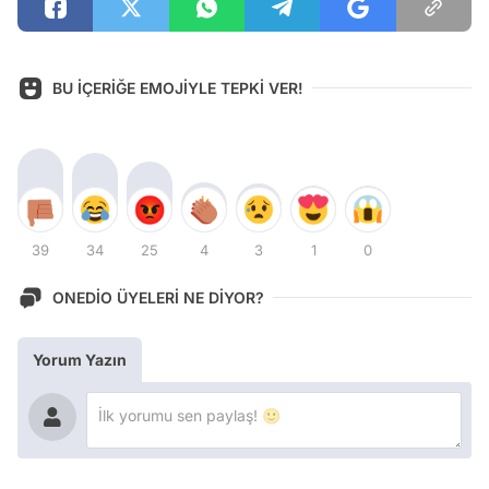
BU İÇERİĞE EMOJİYLE TEPKİ VER!
39
34
25
4
3
1
0
ONEDİO ÜYELERİ NE DİYOR?
Yorum Yazın