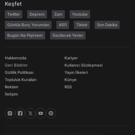
Keşfet
Twitter
Deprem
Zam
Youtube
Günlük Burç Yorumları
A101
Tiktok
Son Dakika
Bugün Ne Pişirsem
Gezilecek Yerler
Hakkımızda
Kariyer
Geri Bildirim
Kullanıcı Sözleşmesi
Gizlilik Politikası
Yayın İlkeleri
Topluluk Kuralları
Künye
Reklam
RSS
İletişim