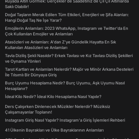
Rüyada Altın Görmek: Gerçekler de Saadetiniz de Çil Çil Altınlarda
Saklı Olabilir!
Doğal Taşların Merak Edilen Tüm Etkileri, Enerjileri ve Şifa Alanları:
Hangi Doğal Taş Ne İşe Yarar?
Emojilerin Anlamları: 2023 WhatsApp, Instagram ve Twitter'da En
Çok Kullanılan Emojiler ve Anlamları
Atasözleri ve Anlamları: A'dan Z'ye Gündelik Hayatta En Sık
Kullanılan Atasözleri ve Anlamları
Tavla Diziliş Şekli Nasıldır? Erkek Tavlası ve Kız Tavlası Diziliş Şekilleri
ve Oynama Yönleri
Tarot Kartları ve Anlamları Nelerdir? Majör ve Minör Arkana Desteleri
İle Tılsımlı Bir Dünyaya Giriş
Burç Uyumu Hesaplama Nedir? Burç Uyumu, Aşk Uyumu Nasıl
Hesaplanır?
İdeal Kilo Nedir? İdeal Kilo Hesaplama Nasıl Yapılır?
Ders Çalışırken Dinlenecek Müzikler Nelerdir? Müziksiz
Çalışamayanlar Toplanın!
Instagram Giriş Nasıl Yapılır? Instagram'a Giriş İşlemleri Rehberi
41 Ülkenin Bayrakları ve Ülke Bayraklarının Anlamları