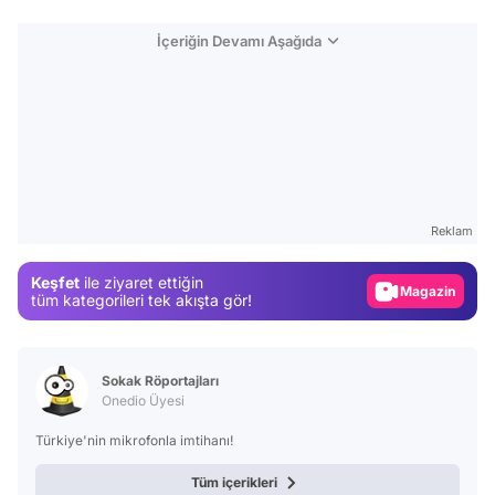
İçeriğin Devamı Aşağıda
Video
Test
Reklam
Gündem
Keşfet
ile ziyaret ettiğin
Magazin
tüm kategorileri tek akışta gör!
Video
Test
Sokak Röportajları
Onedio Üyesi
Türkiye'nin mikrofonla imtihanı!
Tüm içerikleri