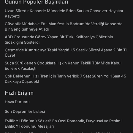
Günün Popüler Başlıkları
Uzun Süredir Kanserle Mücadele Eden Şarkıcı Cansever Hayatını
Kaybetti
Güvenlik Müdahale Etti: Manifest'in Bodrum'da Verdiği Konserde
Bir Genç Sahneye Atladı
ABD Ordusunda Görev Yapan Bir Türk, Kaliforniya Çöllerinin
Sıcaklığını Gösterdi
Çeşme'de Kumrucuya Tepki Yağdı! 1,5 Saatlik Süreyi Aşana 2 Bin TL
Ücret
Suça Sürüklenen Çocuklara İlişkin Kanun Teklifi TBMM'de Kabul
Edilerek Yasalaştı
Çok Beklenen Hızlı Tren İçin Tarih Verildi: 7 Saat Süren Yol 1 Saat 45
Dakikaya Düşecek!
Hızlı Erişim
Hava Durumu
Son Depremler Listesi
Evlilik Yıl Dönümü Sözleri! En Özel Romantik, Duygusal ve Resimli
Evlilik Yıl dönümü Mesajları