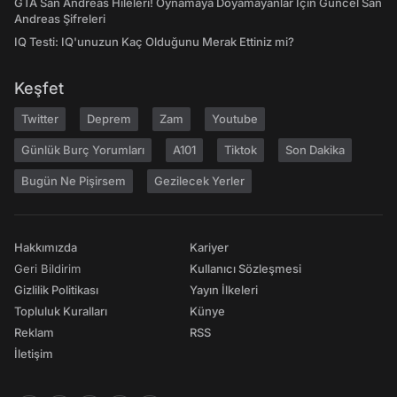
GTA San Andreas Hileleri! Oynamaya Doyamayanlar İçin Güncel San
Andreas Şifreleri
IQ Testi: IQ'unuzun Kaç Olduğunu Merak Ettiniz mi?
Keşfet
Twitter
Deprem
Zam
Youtube
Günlük Burç Yorumları
A101
Tiktok
Son Dakika
Bugün Ne Pişirsem
Gezilecek Yerler
Hakkımızda
Kariyer
Geri Bildirim
Kullanıcı Sözleşmesi
Gizlilik Politikası
Yayın İlkeleri
Topluluk Kuralları
Künye
Reklam
RSS
İletişim