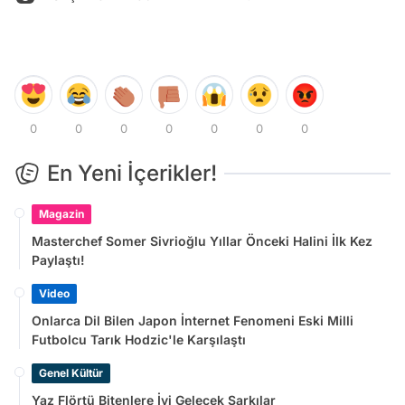
0
0
0
0
0
0
0
En Yeni İçerikler!
Magazin
Masterchef Somer Sivrioğlu Yıllar Önceki Halini İlk Kez
Paylaştı!
Video
Onlarca Dil Bilen Japon İnternet Fenomeni Eski Milli
Futbolcu Tarık Hodzic'le Karşılaştı
Genel Kültür
Yaz Flörtü Bitenlere İyi Gelecek Şarkılar