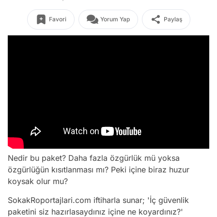
Favori
Yorum Yap
Paylaş
Nedir bu paket? Daha fazla özgürlük mü yoksa
özgürlüğün kısıtlanması mı? Peki içine biraz huzur
koysak olur mu?
SokakRoportajlari.com iftiharla sunar; 'İç güvenlik
paketini siz hazırlasaydınız içine ne koyardınız?'