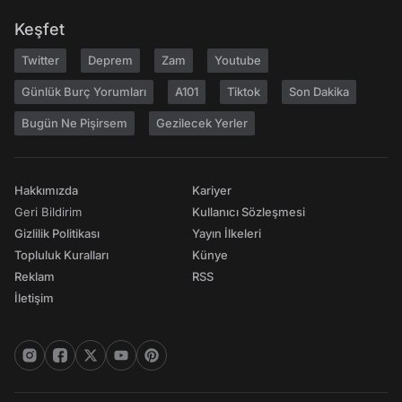
Keşfet
Twitter
Deprem
Zam
Youtube
Günlük Burç Yorumları
A101
Tiktok
Son Dakika
Bugün Ne Pişirsem
Gezilecek Yerler
Hakkımızda
Kariyer
Geri Bildirim
Kullanıcı Sözleşmesi
Gizlilik Politikası
Yayın İlkeleri
Topluluk Kuralları
Künye
Reklam
RSS
İletişim