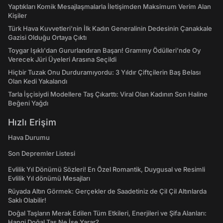
Yaptıkları Komik Mesajlaşmalarla İletişimden Maksimum Verim Alan
Kişiler
Türk Hava Kuvvetleri'nin İlk Kadın Generalinin Dedesinin Çanakkale
Gazisi Olduğu Ortaya Çıktı
Toygar Işıklı'dan Gururlandıran Başarı! Grammy Ödülleri'nde Oy
Verecek Jüri Üyeleri Arasına Seçildi
Hiçbir Tuzak Onu Durduramıyordu: 3 Yıldır Çiftçilerin Baş Belası
Olan Kedi Yakalandı
Tarla İşçisiydi Modellere Taş Çıkarttı: Viral Olan Kadının Son Haline
Beğeni Yağdı
Hızlı Erişim
Hava Durumu
Son Depremler Listesi
Evlilik Yıl Dönümü Sözleri! En Özel Romantik, Duygusal ve Resimli
Evlilik Yıl dönümü Mesajları
Rüyada Altın Görmek: Gerçekler de Saadetiniz de Çil Çil Altınlarda
Saklı Olabilir!
Doğal Taşların Merak Edilen Tüm Etkileri, Enerjileri ve Şifa Alanları:
Hangi Doğal Taş Ne İşe Yarar?