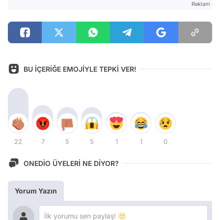
Reklam
BU İÇERİĞE EMOJİYLE TEPKİ VER!
22
7
5
5
1
1
0
ONEDİO ÜYELERİ NE DİYOR?
Yorum Yazın