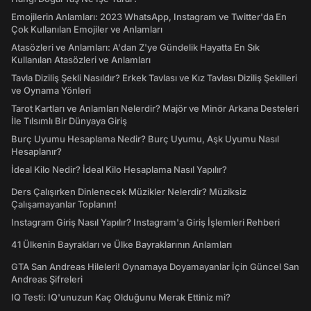
Emojilerin Anlamları: 2023 WhatsApp, Instagram ve Twitter'da En
Çok Kullanılan Emojiler ve Anlamları
Atasözleri ve Anlamları: A'dan Z'ye Gündelik Hayatta En Sık
Kullanılan Atasözleri ve Anlamları
Tavla Diziliş Şekli Nasıldır? Erkek Tavlası ve Kız Tavlası Diziliş Şekilleri
ve Oynama Yönleri
Tarot Kartları ve Anlamları Nelerdir? Majör ve Minör Arkana Desteleri
İle Tılsımlı Bir Dünyaya Giriş
Burç Uyumu Hesaplama Nedir? Burç Uyumu, Aşk Uyumu Nasıl
Hesaplanır?
İdeal Kilo Nedir? İdeal Kilo Hesaplama Nasıl Yapılır?
Ders Çalışırken Dinlenecek Müzikler Nelerdir? Müziksiz
Çalışamayanlar Toplanın!
Instagram Giriş Nasıl Yapılır? Instagram'a Giriş İşlemleri Rehberi
41 Ülkenin Bayrakları ve Ülke Bayraklarının Anlamları
GTA San Andreas Hileleri! Oynamaya Doyamayanlar İçin Güncel San
Andreas Şifreleri
IQ Testi: IQ'unuzun Kaç Olduğunu Merak Ettiniz mi?