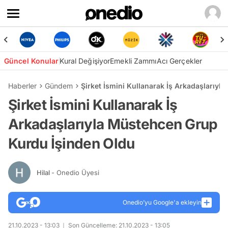
Güncel Konular
Kural Değişiyor
Emekli Zammı
Acı Gerçekler
Haberler
Gündem
Şirket İsmini Kullanarak İş Arkadaşlarıy
Şirket İsmini Kullanarak İş
Arkadaşlarıyla Müstehcen Grup
Kurdu İşinden Oldu
Hilal
- Onedio Üyesi
Onedio’yu Google'a ekleyin
21.10.2023 - 13:03
Son Güncelleme: 21.10.2023 - 13:05