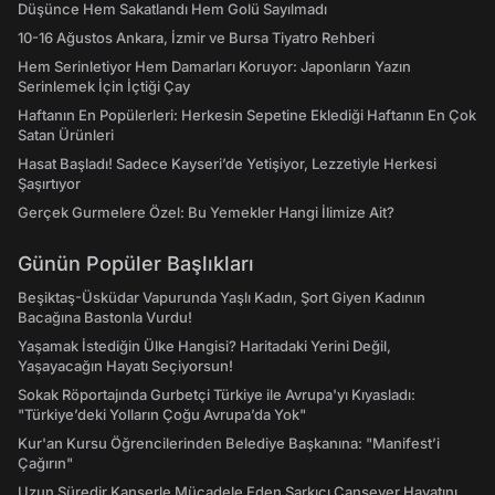
Düşünce Hem Sakatlandı Hem Golü Sayılmadı
10-16 Ağustos Ankara, İzmir ve Bursa Tiyatro Rehberi
Hem Serinletiyor Hem Damarları Koruyor: Japonların Yazın
Serinlemek İçin İçtiği Çay
Haftanın En Popülerleri: Herkesin Sepetine Eklediği Haftanın En Çok
Satan Ürünleri
Hasat Başladı! Sadece Kayseri’de Yetişiyor, Lezzetiyle Herkesi
Şaşırtıyor
Gerçek Gurmelere Özel: Bu Yemekler Hangi İlimize Ait?
Günün Popüler Başlıkları
Beşiktaş-Üsküdar Vapurunda Yaşlı Kadın, Şort Giyen Kadının
Bacağına Bastonla Vurdu!
Yaşamak İstediğin Ülke Hangisi? Haritadaki Yerini Değil,
Yaşayacağın Hayatı Seçiyorsun!
Sokak Röportajında Gurbetçi Türkiye ile Avrupa'yı Kıyasladı:
"Türkiye’deki Yolların Çoğu Avrupa’da Yok"
Kur'an Kursu Öğrencilerinden Belediye Başkanına: "Manifest’i
Çağırın"
Uzun Süredir Kanserle Mücadele Eden Şarkıcı Cansever Hayatını