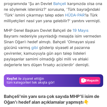
programında
'Şu an Devlet
Bahçeli
karşınızda olsa ona
ne söylemek istersiniz?'
sorusuna,
'Türk bayrağındaki
‘Türk’ ismini çıkarmayı talep eden
HÜDA-PAR
’la Türk
milliyetçileri nasıl yan yana gelebilir?'
yanıtını vermişti.
MHP Genel Başkanı Devlet Bahçeli de
19 Mayıs
Bayramı nedeniyle yayınladığı mesajda isim vermeden
Sinan Oğan’ı hedef almıştı. Bahçeli
'Olmayan siyasi
gücünü varmış
gibi
gösterip siyaseti at pazarına
çevirenler, kamuoyuyla gün aşırı talep listeleri
Video
paylaşanlar samimi olmadığı gibi milli ve ahlaki
değerlerle ters düşen fırsatçı acizlerdir'
demişti.
Test
Gündem
Keşfet
ile ziyaret ettiğin
Magazin
tüm kategorileri tek akışta gör!
Video
Bahçeli'nin yanı sıra çok sayıda MHP'li isim de
Test
Oğan'ı hedef alan açıklamalar yapmıştı👇