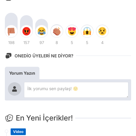
198
157
97
8
5
5
4
ONEDİO ÜYELERİ NE DİYOR?
Yorum Yazın
En Yeni İçerikler!
Video