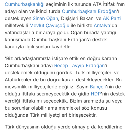
Cumhurbaşkanlığı
seçiminin ilk turunda ATA İttifakı'nın
adayı olan ve ikinci turda
Cumhurbaşkanı Erdoğan
'ı
destekleyen
Sinan Oğan
, Dışişleri Bakanı ve
AK Parti
milletvekili
Mevlüt Çavuşoğlu
ile birlikte
Antalya
'da
vatandaşlarla bir araya geldi. Oğan burada yaptığı
konuşmada Cumhurbaşkanı Erdoğan'a destek
kararıyla ilgili şunları kaydetti:
'Biz arkadaşlarımızla istişare ettik en doğru kararın
Cumhurbaşkanı adayı
Recep Tayyip Erdoğan
'ı
desteklemek olduğunu gördük. Türk milliyetçileri ve
Atatürkçüler de bu doğru kararı destekleyecekler. Biz
mevsimlik milliyetçilerle değiliz. Sayın
Bahçeli
'nin de
olduğu ittifakı seçmeyecektik de gidip
HDP
'nin destek
verdiği ittifakı mı seçecektik. Bizim aramızda şu veya
bu sorunlar olabilir ama memleket söz konusu
olduğunda Türk milliyetçileri birleşecektir.
Türk dünyasının olduğu yerde olmayıp da kendilerine