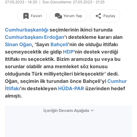
27.05.2023 - 14:20
Son Güncelleme: 27.05.2023 - 21:25
Favori
Yorum Yap
Paylaş
Cumhurbaşkanlığı
seçimlerinin ikinci turunda
Cumhurbaşkanı Erdoğan
'ı destekleme kararı alan
Sinan Oğan
, 'Sayın
Bahçeli
'nin de olduğu ittifakı
seçmeyecektik de gidip
HDP
'nin destek verdiği
ittifakı mı seçecektik. Bizim aramızda şu veya bu
sorunlar olabilir ama memleket söz konusu
olduğunda Türk milliyetçileri birleşecektir' dedi.
Oğan, seçimin ilk turundan önce Bahçeli'yi
Cumhur
İttifakı
'nı destekleyen
HÜDA-PAR
üzerinden hedef
almıştı.
İçeriğin Devamı Aşağıda