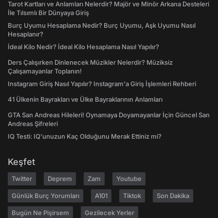
Tarot Kartları ve Anlamları Nelerdir? Majör ve Minör Arkana Desteleri
İle Tılsımlı Bir Dünyaya Giriş
Burç Uyumu Hesaplama Nedir? Burç Uyumu, Aşk Uyumu Nasıl
Hesaplanır?
İdeal Kilo Nedir? İdeal Kilo Hesaplama Nasıl Yapılır?
Ders Çalışırken Dinlenecek Müzikler Nelerdir? Müziksiz
Çalışamayanlar Toplanın!
Instagram Giriş Nasıl Yapılır? Instagram'a Giriş İşlemleri Rehberi
41 Ülkenin Bayrakları ve Ülke Bayraklarının Anlamları
GTA San Andreas Hileleri! Oynamaya Doyamayanlar İçin Güncel San
Andreas Şifreleri
IQ Testi: IQ'unuzun Kaç Olduğunu Merak Ettiniz mi?
Keşfet
Twitter
Deprem
Zam
Youtube
Günlük Burç Yorumları
A101
Tiktok
Son Dakika
Bugün Ne Pişirsem
Gezilecek Yerler