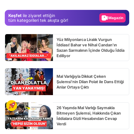
Gündem
Magazin
Keşfet
ile ziyaret ettiğin
tüm kategorileri tek akışta gör!
Video
Test
Yüz Milyonlarca Liralık Vurgun
İddiası! Bahar ve Nihal Candan'ın
Sazan Sarmalının İçinde Olduğu İddia
Ediliyor
Mal Varlığıyla Dikkat Çeken
Şulemsi'nin Dilan Polat ile Dans Ettiği
Anlar Ortaya Çıktı
26 Yaşında Mal Varlığı Saymakla
Bitmeyen Şulemsi, Hakkında Çıkan
İddialara Gizli Hesabından Cevap
Verdi