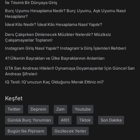
İle Tılsımlı Bir Dünyaya Giriş
Burç Uyumu Hesaplama Nedir? Burç Uyumu, Aşk Uyumu Nasıl
Hesaplanır?
İdeal Kilo Nedir? İdeal Kilo Hesaplama Nasıl Yapılır?
Ders Çalışırken Dinlenecek Müzikler Nelerdir? Müziksiz
Çalışamayanlar Toplanın!
Instagram Giriş Nasıl Yapılır? Instagram'a Giriş İşlemleri Rehberi
41 Ülkenin Bayrakları ve Ülke Bayraklarının Anlamları
GTA San Andreas Hileleri! Oynamaya Doyamayanlar İçin Güncel San
Andreas Şifreleri
IQ Testi: IQ'unuzun Kaç Olduğunu Merak Ettiniz mi?
Keşfet
Twitter
Deprem
Zam
Youtube
Günlük Burç Yorumları
A101
Tiktok
Son Dakika
Bugün Ne Pişirsem
Gezilecek Yerler