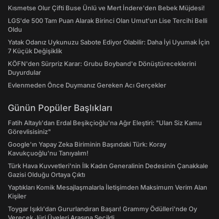
Kısmetse Olur Çifti Buse Ünlü ve Mert İndere'den Bebek Müjdesi!
LGS'de 500 Tam Puan Alarak Birinci Olan Umut'un Lise Tercihi Belli
Oldu
Yatak Odanız Uykunuzu Sabote Ediyor Olabilir: Daha İyi Uyumak İçin
7 Küçük Değişiklik
KÖFN'den Sürpriz Karar: Grubu Boyband'e Dönüştüreceklerini
Duyurdular
Evlenmeden Önce Duymanız Gereken Acı Gerçekler
Günün Popüler Başlıkları
Fatih Altaylı'dan Erdal Beşikçioğlu'na Ağır Eleştiri: "Ulan Siz Kamu
Görevlisisiniz"
Google'ın Yapay Zeka Biriminin Başındaki Türk: Koray
Kavukçuoğlu'nu Tanıyalım!
Türk Hava Kuvvetleri'nin İlk Kadın Generalinin Dedesinin Çanakkale
Gazisi Olduğu Ortaya Çıktı
Yaptıkları Komik Mesajlaşmalarla İletişimden Maksimum Verim Alan
Kişiler
Toygar Işıklı'dan Gururlandıran Başarı! Grammy Ödülleri'nde Oy
Verecek Jüri Üyeleri Arasına Seçildi