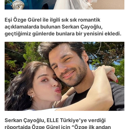
Eşi Özge Gürel ile ilgili sık sık romantik
açıklamalarda bulunan Serkan Çayoğlu,
geçtiğimiz günlerde bunlara bir yenisini ekledi.
Serkan Çayoğlu, ELLE Türkiye’ye verdiği
röportajda Özge Gürel için “Özge ilk andan