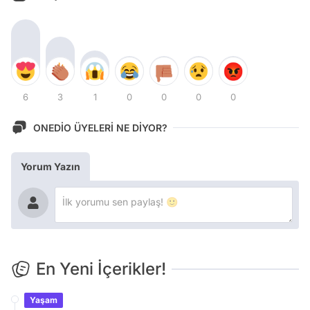
6
3
1
0
0
0
0
ONEDİO ÜYELERİ NE DİYOR?
Yorum Yazın
En Yeni İçerikler!
Yaşam