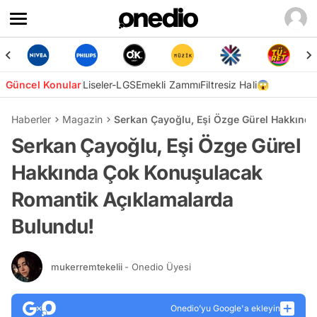
Güncel Konular
Liseler-LGS
Emekli Zammı
Filtresiz Hali😱
Haberler
Magazin
Serkan Çayoğlu, Eşi Özge Gürel Hakkınd
Serkan Çayoğlu, Eşi Özge Gürel
Hakkında Çok Konuşulacak
Romantik Açıklamalarda
Bulundu!
mukerremtekelii
- Onedio Üyesi
Onedio’yu Google'a ekleyin