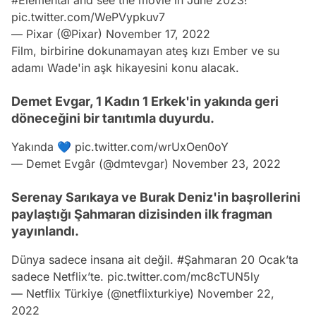
#Elemental
and see the movie in June 2023!
pic.twitter.com/WePVypkuv7
— Pixar (@Pixar)
November 17, 2022
Film
, birbirine dokunamayan ateş kızı Ember ve su
adamı Wade'in aşk hikayesini konu alacak.
Demet Evgar, 1 Kadın 1 Erkek'in yakında geri
döneceğini bir tanıtımla duyurdu.
Yakında 💙
pic.twitter.com/wrUxOen0oY
— Demet Evgâr (@dmtevgar)
November 23, 2022
Serenay Sarıkaya ve Burak Deniz'in başrollerini
paylaştığı Şahmaran dizisinden ilk fragman
yayınlandı.
Video
Dünya sadece insana ait değil.
#Şahmaran
20 Ocak’ta
Test
sadece Netflix’te.
pic.twitter.com/mc8cTUN5ly
Gündem
— Netflix Türkiye (@netflixturkiye)
November 22,
2022
Magazin