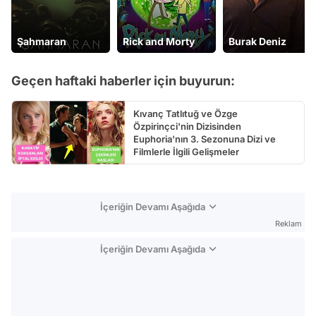
Şahmaran
Rick and Morty
Burak Deniz
Geçen haftaki haberler için buyurun:
Kıvanç Tatlıtuğ ve Özge
Özpirinçci'nin Dizisinden
Euphoria'nın 3. Sezonuna Dizi ve
Filmlerle İlgili Gelişmeler
İçeriğin Devamı Aşağıda
Reklam
İçeriğin Devamı Aşağıda