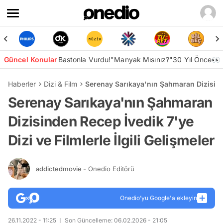
Güncel Konular
Bastonla Vurdu!
"Manyak Mısınız?"
30 Yıl Önce👀
Haberler
Dizi & Film
Serenay Sarıkaya'nın Şahmaran Dizisinden
Serenay Sarıkaya'nın Şahmaran
Dizisinden Recep İvedik 7'ye
Dizi ve Filmlerle İlgili Gelişmeler
addictedmovie
- Onedio Editörü
Onedio’yu Google'a ekleyin
26.11.2022 - 11:25
Son Güncelleme: 06.02.2026 - 21:05