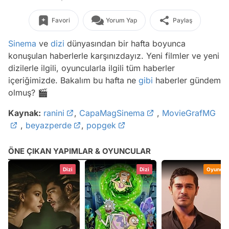
Favori
Yorum Yap
Paylaş
Sinema
ve
dizi
dünyasından bir hafta boyunca
konuşulan haberlerle karşınızdayız. Yeni filmler ve yeni
dizilerle ilgili, oyuncularla ilgili tüm haberler
içeriğimizde. Bakalım bu hafta ne
gibi
haberler gündem
olmuş? 🎬
Kaynak:
ranini
,
CapaMagSinema
,
MovieGrafMG
,
beyazperde
,
popgek
ÖNE ÇIKAN YAPIMLAR & OYUNCULAR
Dizi
Dizi
Oyuncu