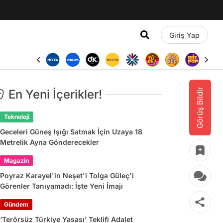
Giriş Yap
Görüş Bildir
En Yeni İçerikler!
Teknoloji
Geceleri Güneş Işığı Satmak İçin Uzaya 18
Metrelik Ayna Gönderecekler
Magazin
Poyraz Karayel'in Neşet'i Tolga Güleç'i
Görenler Tanıyamadı: İşte Yeni İmajı
Gündem
‘Terörsüz Türkiye Yasası’ Teklifi Adalet