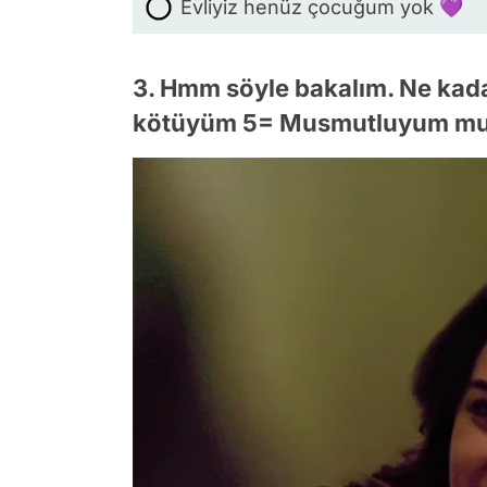
Evliyiz henüz çocuğum yok 💜
3. Hmm söyle bakalım. Ne kad
kötüyüm 5= Musmutluyum mu