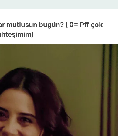
ar mutlusun bugün? ( 0= Pff çok
hteşimim)