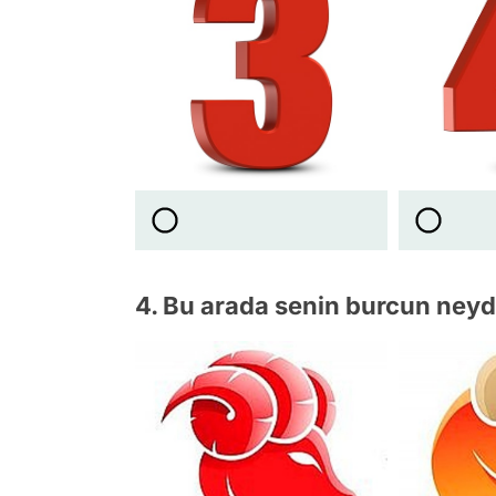
4. Bu arada senin burcun neyd