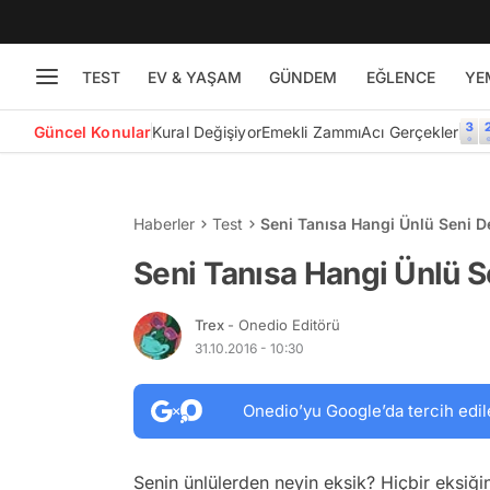
TEST
EV & YAŞAM
GÜNDEM
EĞLENCE
YE
Güncel Konular
Kural Değişiyor
Emekli Zammı
Acı Gerçekler
Haberler
Test
Seni Tanısa Hangi Ünlü Seni De
Seni Tanısa Hangi Ünlü Se
Trex
- Onedio Editörü
31.10.2016 - 10:30
Onedio’yu Google’da tercih edil
Senin ünlülerden neyin eksik? Hiçbir eksiğin