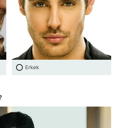
Erkek
?