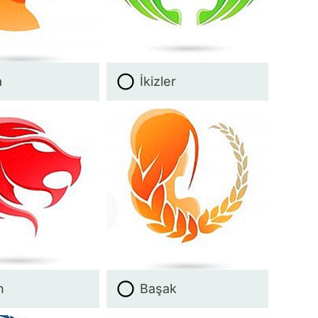
a
İkizler
n
Başak