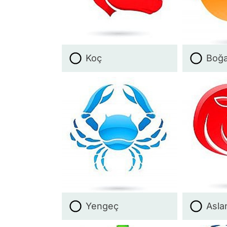
Koç
Boğ
Yengeç
Asla