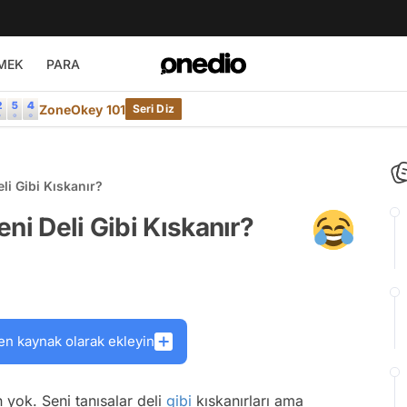
MEK
PARA
ZoneOkey 101
Seri Diz
li Gibi Kıskanır?
ni Deli Gibi Kıskanır?
en kaynak olarak ekleyin
 yok. Seni tanısalar deli
gibi
kıskanırları ama