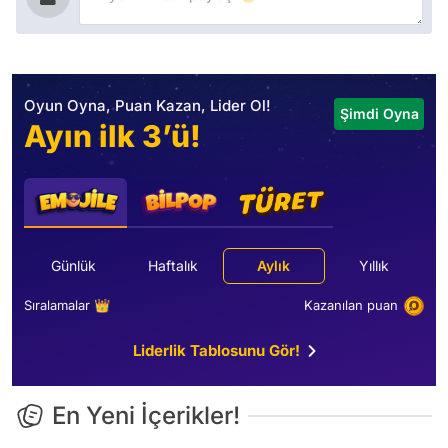
Oyun Oyna, Puan Kazan, Lider Ol!
Şimdi Oyna
Ayın ilk 3’ü!
Günlük
Haftalık
Aylık
Yıllık
Sıralamalar 👑
Kazanılan puan
Liderlik Tablosunu Gör!
En Yeni İçerikler!