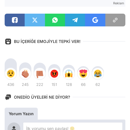
Reklam
BU İÇERİĞE EMOJİYLE TEPKİ VER!
436
245
222
151
128
66
62
ONEDİO ÜYELERİ NE DİYOR?
Yorum Yazın