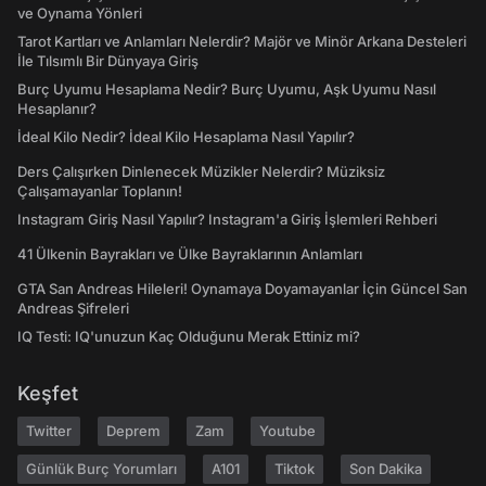
ve Oynama Yönleri
Tarot Kartları ve Anlamları Nelerdir? Majör ve Minör Arkana Desteleri
İle Tılsımlı Bir Dünyaya Giriş
Burç Uyumu Hesaplama Nedir? Burç Uyumu, Aşk Uyumu Nasıl
Hesaplanır?
İdeal Kilo Nedir? İdeal Kilo Hesaplama Nasıl Yapılır?
Ders Çalışırken Dinlenecek Müzikler Nelerdir? Müziksiz
Çalışamayanlar Toplanın!
Instagram Giriş Nasıl Yapılır? Instagram'a Giriş İşlemleri Rehberi
41 Ülkenin Bayrakları ve Ülke Bayraklarının Anlamları
GTA San Andreas Hileleri! Oynamaya Doyamayanlar İçin Güncel San
Andreas Şifreleri
IQ Testi: IQ'unuzun Kaç Olduğunu Merak Ettiniz mi?
Keşfet
Twitter
Deprem
Zam
Youtube
Günlük Burç Yorumları
A101
Tiktok
Son Dakika