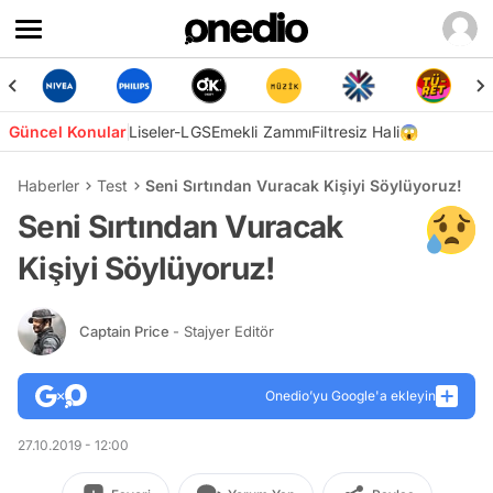
Güncel Konular
Liseler-LGS
Emekli Zammı
Filtresiz Hali😱
Haberler
Test
Seni Sırtından Vuracak Kişiyi Söylüyoruz!
Seni Sırtından Vuracak
Kişiyi Söylüyoruz!
Captain Price
- Stajyer Editör
Onedio’yu Google'a ekleyin
27.10.2019 - 12:00