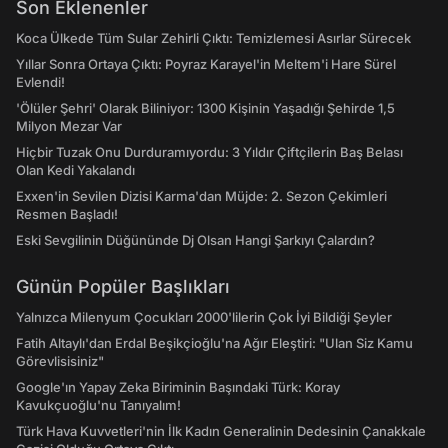
Son Eklenenler
Koca Ülkede Tüm Sular Zehirli Çıktı: Temizlemesi Asırlar Sürecek
Yıllar Sonra Ortaya Çıktı: Poyraz Karayel'in Meltem'i Hare Sürel
Evlendi!
'Ölüler Şehri' Olarak Biliniyor: 1300 Kişinin Yaşadığı Şehirde 1,5
Milyon Mezar Var
Hiçbir Tuzak Onu Durduramıyordu: 3 Yıldır Çiftçilerin Baş Belası
Olan Kedi Yakalandı
Exxen'in Sevilen Dizisi Karma'dan Müjde: 2. Sezon Çekimleri
Resmen Başladı!
Eski Sevgilinin Düğününde Dj Olsan Hangi Şarkıyı Çalardın?
Günün Popüler Başlıkları
Yalnızca Milenyum Çocukları 2000'lilerin Çok İyi Bildiği Şeyler
Fatih Altaylı'dan Erdal Beşikçioğlu'na Ağır Eleştiri: "Ulan Siz Kamu
Görevlisisiniz"
Google'ın Yapay Zeka Biriminin Başındaki Türk: Koray
Kavukçuoğlu'nu Tanıyalım!
Türk Hava Kuvvetleri'nin İlk Kadın Generalinin Dedesinin Çanakkale