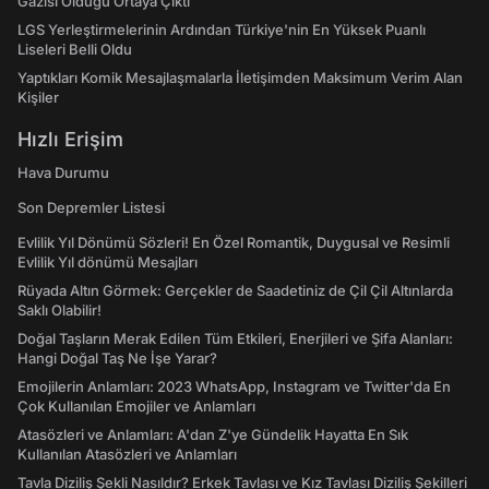
Gazisi Olduğu Ortaya Çıktı
LGS Yerleştirmelerinin Ardından Türkiye'nin En Yüksek Puanlı
Liseleri Belli Oldu
Yaptıkları Komik Mesajlaşmalarla İletişimden Maksimum Verim Alan
Kişiler
Hızlı Erişim
Hava Durumu
Son Depremler Listesi
Evlilik Yıl Dönümü Sözleri! En Özel Romantik, Duygusal ve Resimli
Evlilik Yıl dönümü Mesajları
Rüyada Altın Görmek: Gerçekler de Saadetiniz de Çil Çil Altınlarda
Saklı Olabilir!
Doğal Taşların Merak Edilen Tüm Etkileri, Enerjileri ve Şifa Alanları:
Hangi Doğal Taş Ne İşe Yarar?
Emojilerin Anlamları: 2023 WhatsApp, Instagram ve Twitter'da En
Çok Kullanılan Emojiler ve Anlamları
Atasözleri ve Anlamları: A'dan Z'ye Gündelik Hayatta En Sık
Kullanılan Atasözleri ve Anlamları
Tavla Diziliş Şekli Nasıldır? Erkek Tavlası ve Kız Tavlası Diziliş Şekilleri