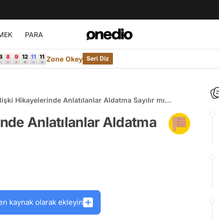
MEK
PARA
Zone Okey
Seri Diz
lişki Hikayelerinde Anlatılanlar Aldatma Sayılır mı
mı?
inde Anlatılanlar Aldatma
en kaynak olarak ekleyin