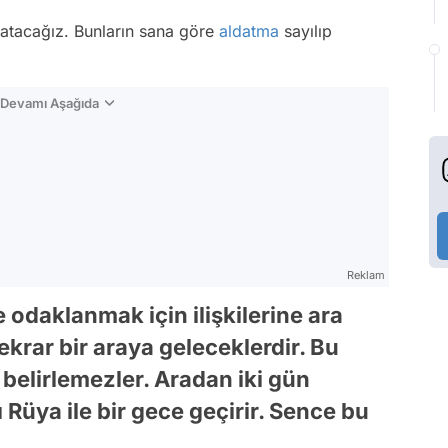
latacağız. Bunların sana göre
aldatma
sayılıp
n Devamı Aşağıda
Reklam
e odaklanmak için ilişkilerine ara
ekrar bir araya geleceklerdir. Bu
l belirlemezler. Aradan iki gün
 Rüya ile bir gece geçirir. Sence bu