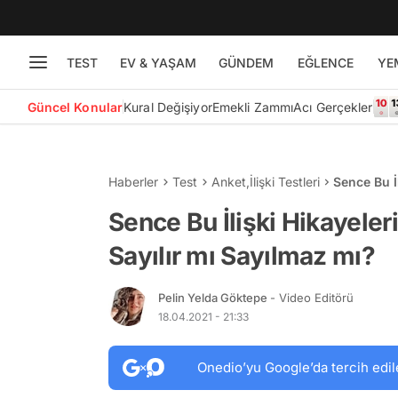
TEST
EV & YAŞAM
GÜNDEM
EĞLENCE
YE
Güncel Konular
Kural Değişiyor
Emekli Zammı
Acı Gerçekler
Haberler
Test
Anket
,
İlişki Testleri
Sence Bu İ
Sayılmaz 
Sence Bu İlişki Hikayeler
Sayılır mı Sayılmaz mı?
Pelin Yelda Göktepe
- Video Editörü
18.04.2021 - 21:33
Onedio’yu Google’da tercih edil