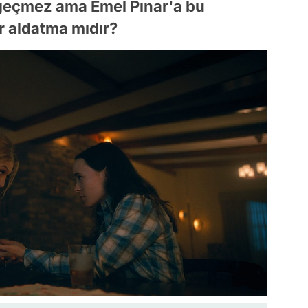
y geçmez ama Emel Pınar'a bu
 aldatma mıdır?