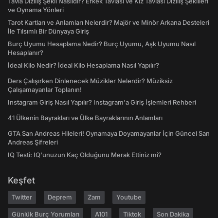
Tavla Diziliş Şekli Nasıldır? Erkek Tavlası ve Kız Tavlası Diziliş Şekilleri
ve Oynama Yönleri
Tarot Kartları ve Anlamları Nelerdir? Majör ve Minör Arkana Desteleri
İle Tılsımlı Bir Dünyaya Giriş
Burç Uyumu Hesaplama Nedir? Burç Uyumu, Aşk Uyumu Nasıl
Hesaplanır?
İdeal Kilo Nedir? İdeal Kilo Hesaplama Nasıl Yapılır?
Ders Çalışırken Dinlenecek Müzikler Nelerdir? Müziksiz
Çalışamayanlar Toplanın!
Instagram Giriş Nasıl Yapılır? Instagram'a Giriş İşlemleri Rehberi
41 Ülkenin Bayrakları ve Ülke Bayraklarının Anlamları
GTA San Andreas Hileleri! Oynamaya Doyamayanlar İçin Güncel San
Andreas Şifreleri
IQ Testi: IQ'unuzun Kaç Olduğunu Merak Ettiniz mi?
Keşfet
Twitter
Deprem
Zam
Youtube
Günlük Burç Yorumları
A101
Tiktok
Son Dakika