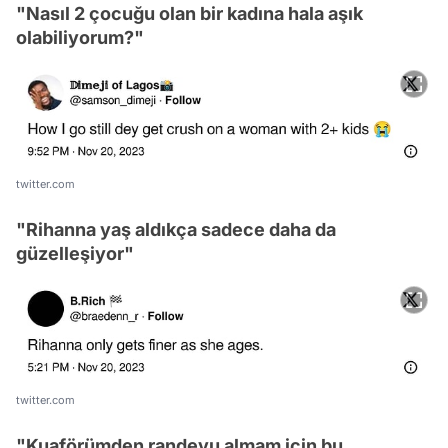
"Nasıl 2 çocuğu olan bir kadına hala aşık
olabiliyorum?"
twitter.com
"Rihanna yaş aldıkça sadece daha da
güzelleşiyor"
twitter.com
"Kuaförümden randevu almam için bu