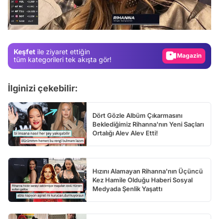
Test
Gündem
Magazin
Keşfet
ile ziyaret ettiğin
Video
tüm kategorileri tek akışta gör!
Test
İlginizi çekebilir:
Dört Gözle Albüm Çıkarmasını
Beklediğimiz Rihanna'nın Yeni Saçları
Ortalığı Alev Alev Etti!
Hızını Alamayan Rihanna'nın Üçüncü
Kez Hamile Olduğu Haberi Sosyal
Medyada Şenlik Yaşattı