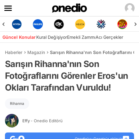
Güncel Konular
Kural Değişiyor
Emekli Zammı
Acı Gerçekler
Haberler
Magazin
Sarışın Rihanna'nın Son Fotoğraflarını Gö
Sarışın Rihanna'nın Son
Fotoğraflarını Görenler Eros'un
Okları Tarafından Vuruldu!
Rihanna
Effy
- Onedio Editörü
Onedio’yu Google'a ekleyin