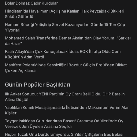
Dolar Dolmaz Çadır Kurdular
Hindistan’da Havalimanı Açılışına Katılan Halk Peyzajdaki Bitkileri
Söküp Götürdü
Hamam Böceği Yetiştirip Servet Kazanıyorlar: Günde 15 Ton Çöp
Yiyorlar!
Mohamed Salah Transferine Demet Akalın'dan Olay Yorum: "Şarkısı
da Hazır"
Fatih Altaylı’dan Çok Konuşulacak İddia: ROK İtirafçı Oldu Cem
Küçük’ün Adını Verdi
Manifest Polemiğinde Sessizliğini Bozdu: Gülçin Ergül'den Dikkat
Çeken Açıklama
Günün Popüler Başlıkları
İlk Anket Sonucu: YENİ Parti'nin Oy Oranı Belli Oldu, CHP Barajın
Altına Düştü!
Yaptıkları Komik Mesajlaşmalarla İletişimden Maksimum Verim Alan
Kişiler
Toygar Işıklı'dan Gururlandıran Başarı! Grammy Ödülleri'nde Oy
Verecek Jüri Üyeleri Arasına Seçildi
Hiçbir Tuzak Onu Durduramıyordu: 3 Yıldır Çiftçilerin Baş Belası