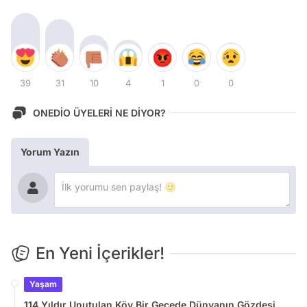
39
31
10
4
1
0
0
ONEDİO ÜYELERİ NE DİYOR?
Yorum Yazın
En Yeni İçerikler!
Yaşam
114 Yıldır Unutulan Köy Bir Gecede Dünyanın Gözdesi