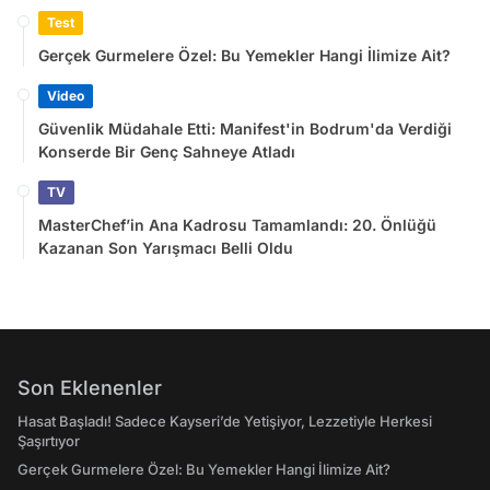
Test
Gerçek Gurmelere Özel: Bu Yemekler Hangi İlimize Ait?
Video
Güvenlik Müdahale Etti: Manifest'in Bodrum'da Verdiği
Konserde Bir Genç Sahneye Atladı
TV
MasterChef’in Ana Kadrosu Tamamlandı: 20. Önlüğü
Kazanan Son Yarışmacı Belli Oldu
Son Eklenenler
Hasat Başladı! Sadece Kayseri’de Yetişiyor, Lezzetiyle Herkesi
Şaşırtıyor
Gerçek Gurmelere Özel: Bu Yemekler Hangi İlimize Ait?