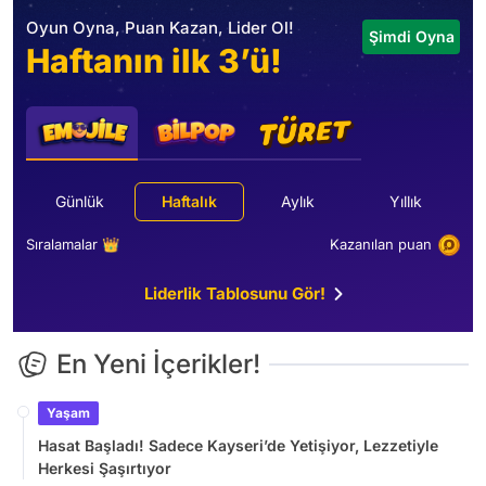
Oyun Oyna, Puan Kazan, Lider Ol!
Şimdi Oyna
Haftanın ilk 3’ü!
Günlük
Haftalık
Aylık
Yıllık
Sıralamalar 👑
Kazanılan puan
Liderlik Tablosunu Gör!
En Yeni İçerikler!
Yaşam
Hasat Başladı! Sadece Kayseri’de Yetişiyor, Lezzetiyle
Herkesi Şaşırtıyor