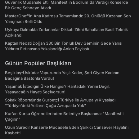
Güvenlik Müdahale Etti: Manifest'in Bodrum'da Verdiği Konserde
Bir Genç Sahneye Atladı
MasterChef’in Ana Kadrosu Tamamlandı: 20. Önlüğü Kazanan Son
Yarışmacı Belli Oldu
Uykuya Dalmakta Zorlananlar Dikkat: Zihni Rahatlatan Basit Teknik
Açıklandı
Kaptan Necati Doğan 330 Bin Tonluk Dev Geminin Gece Yarısı
Yıldırım Fırtınasına Yakalandığı Anları Paylaştı
Günün Popüler Başlıkları
Beşiktaş-Üsküdar Vapurunda Yaşlı Kadın, Şort Giyen Kadının
Bacağına Bastonla Vurdu!
Yaşamak İstediğin Ülke Hangisi? Haritadaki Yerini Değil,
Yaşayacağın Hayatı Seçiyorsun!
Sokak Röportajında Gurbetçi Türkiye ile Avrupa'yı Kıyasladı:
"Türkiye’deki Yolların Çoğu Avrupa’da Yok"
Kur'an Kursu Öğrencilerinden Belediye Başkanına: "Manifest’i
Çağırın"
Uzun Süredir Kanserle Mücadele Eden Şarkıcı Cansever Hayatını
Kaybetti