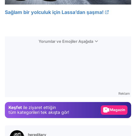
Sağlam bir yolculuk için Lassa’dan şaşma!
Yorumlar ve Emojiler Aşağıda
Video
Test
Reklam
Gündem
Keşfet
ile ziyaret ettiğin
Magazin
tüm kategorileri tek akışta gör!
Video
Test
hereditary