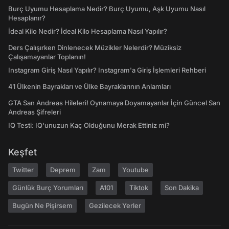
Burç Uyumu Hesaplama Nedir? Burç Uyumu, Aşk Uyumu Nasıl
Hesaplanır?
İdeal Kilo Nedir? İdeal Kilo Hesaplama Nasıl Yapılır?
Ders Çalışırken Dinlenecek Müzikler Nelerdir? Müziksiz
Çalışamayanlar Toplanın!
Instagram Giriş Nasıl Yapılır? Instagram'a Giriş İşlemleri Rehberi
41 Ülkenin Bayrakları ve Ülke Bayraklarının Anlamları
GTA San Andreas Hileleri! Oynamaya Doyamayanlar İçin Güncel San
Andreas Şifreleri
IQ Testi: IQ'unuzun Kaç Olduğunu Merak Ettiniz mi?
Keşfet
Twitter
Deprem
Zam
Youtube
Günlük Burç Yorumları
A101
Tiktok
Son Dakika
Bugün Ne Pişirsem
Gezilecek Yerler