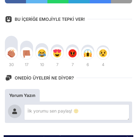
BU İÇERİĞE EMOJİYLE TEPKİ VER!
30
17
10
7
7
6
4
ONEDİO ÜYELERİ NE DİYOR?
Yorum Yazın