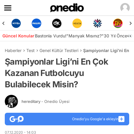
Güncel Konular
Bastonla Vurdu!
"Manyak Mısınız?"
30 Yıl Önce👀
Haberler
Test
Genel Kültür Testleri
Şampiyonlar Ligi’ni En 
Şampiyonlar Ligi’ni En Çok
Kazanan Futbolcuyu
Bulabilecek Misin?
hereditary
- Onedio Üyesi
Onedio’yu Google'a ekleyin
07.12.2020 - 14:03