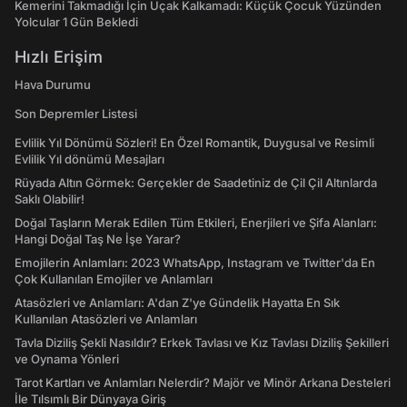
Kemerini Takmadığı İçin Uçak Kalkamadı: Küçük Çocuk Yüzünden
Yolcular 1 Gün Bekledi
Hızlı Erişim
Hava Durumu
Son Depremler Listesi
Evlilik Yıl Dönümü Sözleri! En Özel Romantik, Duygusal ve Resimli
Evlilik Yıl dönümü Mesajları
Rüyada Altın Görmek: Gerçekler de Saadetiniz de Çil Çil Altınlarda
Saklı Olabilir!
Doğal Taşların Merak Edilen Tüm Etkileri, Enerjileri ve Şifa Alanları:
Hangi Doğal Taş Ne İşe Yarar?
Emojilerin Anlamları: 2023 WhatsApp, Instagram ve Twitter'da En
Çok Kullanılan Emojiler ve Anlamları
Atasözleri ve Anlamları: A'dan Z'ye Gündelik Hayatta En Sık
Kullanılan Atasözleri ve Anlamları
Tavla Diziliş Şekli Nasıldır? Erkek Tavlası ve Kız Tavlası Diziliş Şekilleri
ve Oynama Yönleri
Tarot Kartları ve Anlamları Nelerdir? Majör ve Minör Arkana Desteleri
İle Tılsımlı Bir Dünyaya Giriş