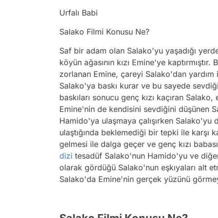
Urfalı Babi
Salako Filmi Konusu Ne?
Saf bir adam olan Salako'yu yaşadığı yer
köyün ağasının kızı Emine'ye kaptırmıştır. 
zorlanan Emine, çareyi Salako'dan yardım i
Salako'ya baskı kurar ve bu sayede sevdiğ
baskıları sonucu genç kızı kaçıran Salako, 
Emine'nin de kendisini sevdiğini düşünen Sa
Hamido'ya ulaşmaya çalışırken Salako'yu d
ulaştığında beklemediği bir tepki ile karşı 
gelmesi ile dalga geçer ve genç kızı babası
dizi
tesadüf Salako'nun Hamido'yu ve diğer 
olarak gördüğü Salako'nun eşkıyaları alt et
Salako'da Emine'nin gerçek yüzünü görmey