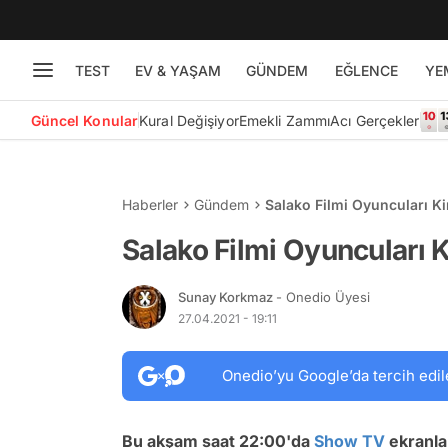
TEST
EV & YAŞAM
GÜNDEM
EĞLENCE
YE
Güncel Konular
Kural Değişiyor
Emekli Zammı
Acı Gerçekler
Haberler
Gündem
Salako Filmi Oyuncuları K
Salako Filmi Oyuncuları
Sunay Korkmaz
- Onedio Üyesi
27.04.2021 - 19:11
Onedio’yu Google’da tercih edil
Bu akşam saat 22:00'da
Show TV
ekranlar