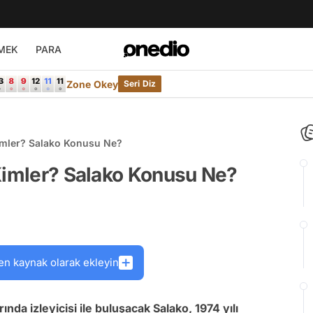
MEK
PARA
Zone Okey
Seri Diz
imler? Salako Konusu Ne?
 Kimler? Salako Konusu Ne?
en kaynak olarak ekleyin
ında izleyicisi ile buluşacak Salako, 1974 yılı