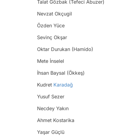
Talat Gözbak (Tefeci Abuzer)
Nevzat Okçugil
Özden Yüce
Sevinç Okşar
Oktar Durukan (Hamido)
Mete İnselel
İhsan Baysal (Ökkeş)
Kudret
Karadağ
Yusuf Sezer
Necdey Yakın
Ahmet Kostarika
Yaşar Güçlü