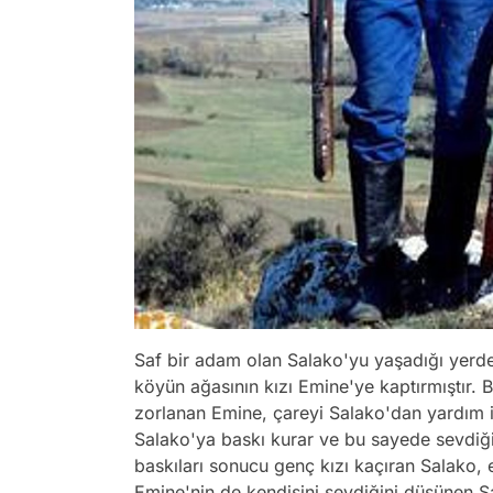
Saf bir adam olan Salako'yu yaşadığı yer
köyün ağasının kızı Emine'ye kaptırmıştır. 
zorlanan Emine, çareyi Salako'dan yardım i
Salako'ya baskı kurar ve bu sayede sevdiğ
baskıları sonucu genç kızı kaçıran Salako, 
Emine'nin de kendisini sevdiğini düşünen Sa