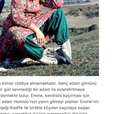
de kimse ciddiye almamaktadır. Genç adam gönlünü
Bir gün sevmediği bir adam ile evlendirilmeye
stemekte bulur. Emine, kendisini kaçırması için
i adam Hamido'nun yanın gitmeyi planlar. Emine'nin
eşeği Kadife ile birlikte köyden kaçmaya başlar.
lako, gerçekten ikisinin evleneceğini düşünür.