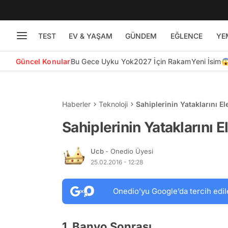
TEST
EV & YAŞAM
GÜNDEM
EĞLENCE
YE
Güncel Konular
Bu Gece Uyku Yok
2027 İçin Rakam
Yeni İsim
Haberler
Teknoloji
Sahiplerinin Yataklarını E
Sahiplerinin Yataklarını 
Ucb
- Onedio Üyesi
25.02.2016 - 12:28
Onedio’yu Google’da tercih edil
1. Banyo Sonrası...