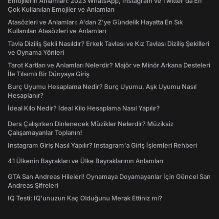
Emojilerin Anlamları: 2023 WhatsApp, Instagram ve Twitter'da En
Çok Kullanılan Emojiler ve Anlamları
Atasözleri ve Anlamları: A'dan Z'ye Gündelik Hayatta En Sık
Kullanılan Atasözleri ve Anlamları
Tavla Diziliş Şekli Nasıldır? Erkek Tavlası ve Kız Tavlası Diziliş Şekilleri
ve Oynama Yönleri
Tarot Kartları ve Anlamları Nelerdir? Majör ve Minör Arkana Desteleri
İle Tılsımlı Bir Dünyaya Giriş
Burç Uyumu Hesaplama Nedir? Burç Uyumu, Aşk Uyumu Nasıl
Hesaplanır?
İdeal Kilo Nedir? İdeal Kilo Hesaplama Nasıl Yapılır?
Ders Çalışırken Dinlenecek Müzikler Nelerdir? Müziksiz
Çalışamayanlar Toplanın!
Instagram Giriş Nasıl Yapılır? Instagram'a Giriş İşlemleri Rehberi
41 Ülkenin Bayrakları ve Ülke Bayraklarının Anlamları
GTA San Andreas Hileleri! Oynamaya Doyamayanlar İçin Güncel San
Andreas Şifreleri
IQ Testi: IQ'unuzun Kaç Olduğunu Merak Ettiniz mi?