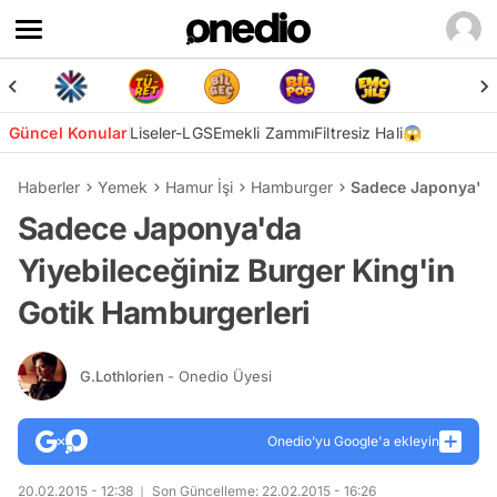
Güncel Konular
Liseler-LGS
Emekli Zammı
Filtresiz Hali😱
Haberler
Yemek
Hamur İşi
Hamburger
Sadece Japonya'da 
Sadece Japonya'da
Yiyebileceğiniz Burger King'in
Gotik Hamburgerleri
G.Lothlorien
- Onedio Üyesi
Onedio’yu Google'a ekleyin
20.02.2015 - 12:38
Son Güncelleme: 22.02.2015 - 16:26