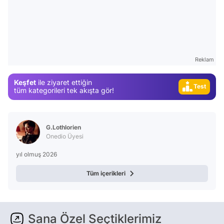
Video
Test
Gündem
Magazin
Reklam
Video
Keşfet
ile ziyaret ettiğin
Test
tüm kategorileri tek akışta gör!
G.Lothlorien
Onedio Üyesi
yıl olmuş 2026
Tüm içerikleri
Sana Özel Seçtiklerimiz