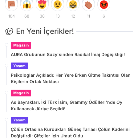
104
68
38
13
12
11
6
En Yeni İçerikler!
Magazin
AURA Grubunun Suzy'sinden Radikal İmaj Değişikliği!
Yaşam
Psikologlar Açıkladı: Her Yere Erken Gitme Takıntısı Olan
Kişilerin Ortak Noktası
Magazin
As Bayrakları: İki Türk İsim, Grammy Ödülleri'nde Oy
Kullanacak Jüriye Seçildi!
Yaşam
Çölün Ortasına Kurdukları Güneş Tarlası Çölün Kaderini
Değiştirdi: Çiftçiler İçin Umut Oldu