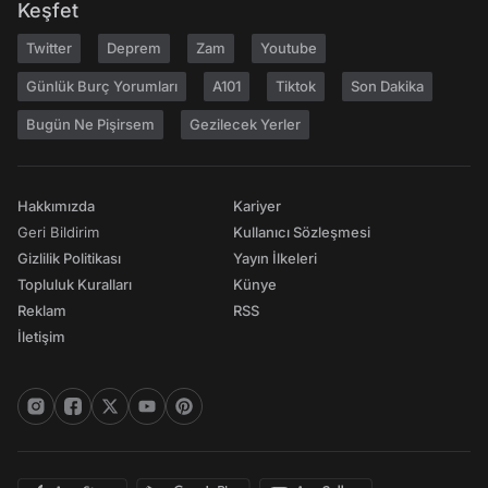
Keşfet
Twitter
Deprem
Zam
Youtube
Günlük Burç Yorumları
A101
Tiktok
Son Dakika
Bugün Ne Pişirsem
Gezilecek Yerler
Hakkımızda
Kariyer
Geri Bildirim
Kullanıcı Sözleşmesi
Gizlilik Politikası
Yayın İlkeleri
Topluluk Kuralları
Künye
Reklam
RSS
İletişim