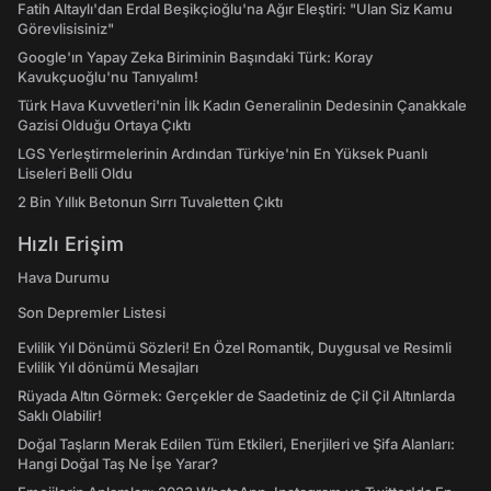
Fatih Altaylı'dan Erdal Beşikçioğlu'na Ağır Eleştiri: "Ulan Siz Kamu
Görevlisisiniz"
Google'ın Yapay Zeka Biriminin Başındaki Türk: Koray
Kavukçuoğlu'nu Tanıyalım!
Türk Hava Kuvvetleri'nin İlk Kadın Generalinin Dedesinin Çanakkale
Gazisi Olduğu Ortaya Çıktı
LGS Yerleştirmelerinin Ardından Türkiye'nin En Yüksek Puanlı
Liseleri Belli Oldu
2 Bin Yıllık Betonun Sırrı Tuvaletten Çıktı
Hızlı Erişim
Hava Durumu
Son Depremler Listesi
Evlilik Yıl Dönümü Sözleri! En Özel Romantik, Duygusal ve Resimli
Evlilik Yıl dönümü Mesajları
Rüyada Altın Görmek: Gerçekler de Saadetiniz de Çil Çil Altınlarda
Saklı Olabilir!
Doğal Taşların Merak Edilen Tüm Etkileri, Enerjileri ve Şifa Alanları:
Hangi Doğal Taş Ne İşe Yarar?