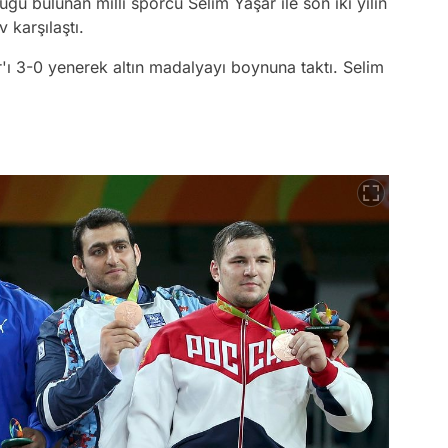
ğü bulunan milli sporcu Selim Yaşar ile son iki yılın
karşılaştı.
ı 3-0 yenerek altın madalyayı boynuna taktı. Selim