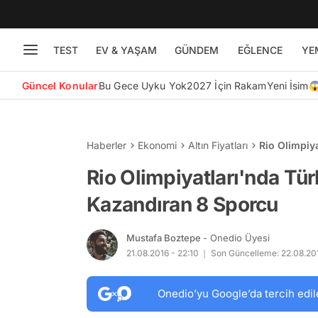
TEST
EV & YAŞAM
GÜNDEM
EĞLENCE
YE
Güncel Konular
Bu Gece Uyku Yok
2027 İçin Rakam
Yeni İsim
Haberler
Ekonomi
Altın Fiyatları
Rio Olimpiy
Rio Olimpiyatları'nda Tü
Kazandıran 8 Sporcu
Mustafa Boztepe
- Onedio Üyesi
21.08.2016 - 22:10
Son Güncelleme: 22.08.201
Onedio’yu Google’da tercih edil