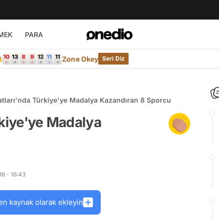
MEK
PARA

Zone Okey
Seri Diz
atları'nda Türkiye'ye Madalya Kazandıran 8 Sporcu
rkiye'ye Madalya
6 - 16:43
en kaynak olarak ekleyin