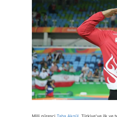
Milli güreşçi
Taha Akgül
, Türkiye'ye ilk ve 