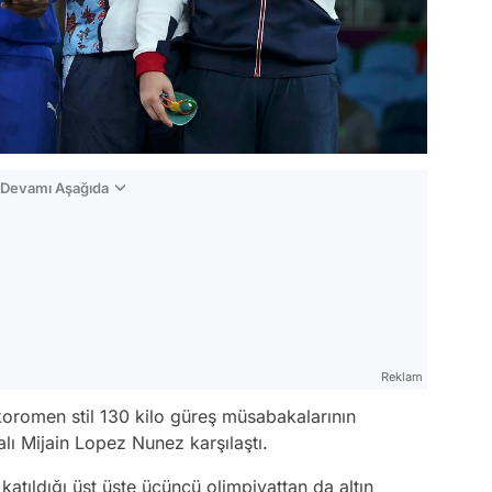
n Devamı Aşağıda
Reklam
oromen stil 130 kilo güreş müsabakalarının
alı Mijain Lopez Nunez karşılaştı.
atıldığı üst üste üçüncü olimpiyattan da altın