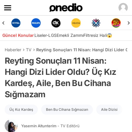
Güncel Konular
Liseler-LGS
Emekli Zammı
Filtresiz Hali😱
Haberler
TV
Reyting Sonuçları 11 Nisan: Hangi Dizi Lider O
Reyting Sonuçları 11 Nisan:
Hangi Dizi Lider Oldu? Üç Kız
Kardeş, Aile, Ben Bu Cihana
Sığmazam
Üç Kız Kardeş
Ben Bu Cihana Sığmazan
Aile Dizisi
Yasemin Altunterim
- TV Editörü