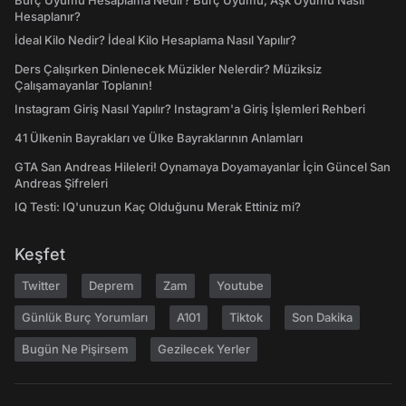
Burç Uyumu Hesaplama Nedir? Burç Uyumu, Aşk Uyumu Nasıl
Hesaplanır?
İdeal Kilo Nedir? İdeal Kilo Hesaplama Nasıl Yapılır?
Ders Çalışırken Dinlenecek Müzikler Nelerdir? Müziksiz
Çalışamayanlar Toplanın!
Instagram Giriş Nasıl Yapılır? Instagram'a Giriş İşlemleri Rehberi
41 Ülkenin Bayrakları ve Ülke Bayraklarının Anlamları
GTA San Andreas Hileleri! Oynamaya Doyamayanlar İçin Güncel San
Andreas Şifreleri
IQ Testi: IQ'unuzun Kaç Olduğunu Merak Ettiniz mi?
Keşfet
Twitter
Deprem
Zam
Youtube
Günlük Burç Yorumları
A101
Tiktok
Son Dakika
Bugün Ne Pişirsem
Gezilecek Yerler