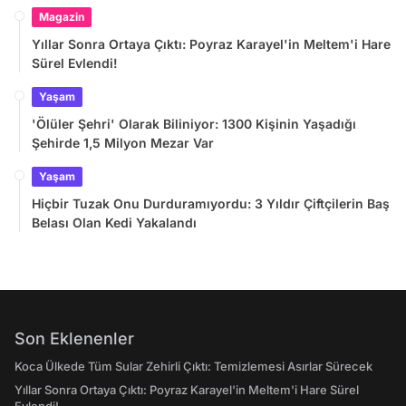
Magazin
Yıllar Sonra Ortaya Çıktı: Poyraz Karayel'in Meltem'i Hare
Sürel Evlendi!
Yaşam
'Ölüler Şehri' Olarak Biliniyor: 1300 Kişinin Yaşadığı
Şehirde 1,5 Milyon Mezar Var
Yaşam
Hiçbir Tuzak Onu Durduramıyordu: 3 Yıldır Çiftçilerin Baş
Belası Olan Kedi Yakalandı
Son Eklenenler
Koca Ülkede Tüm Sular Zehirli Çıktı: Temizlemesi Asırlar Sürecek
Yıllar Sonra Ortaya Çıktı: Poyraz Karayel'in Meltem'i Hare Sürel