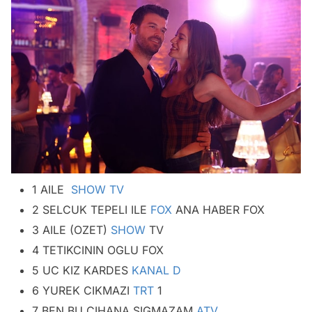
1 AILE
SHOW TV
2 SELCUK TEPELI ILE
FOX
ANA HABER FOX
3 AILE (OZET)
SHOW
TV
4 TETIKCININ OGLU FOX
5 UC KIZ KARDES
KANAL D
6 YUREK CIKMAZI
TRT
1
7 BEN BU CIHANA SIGMAZAM
ATV