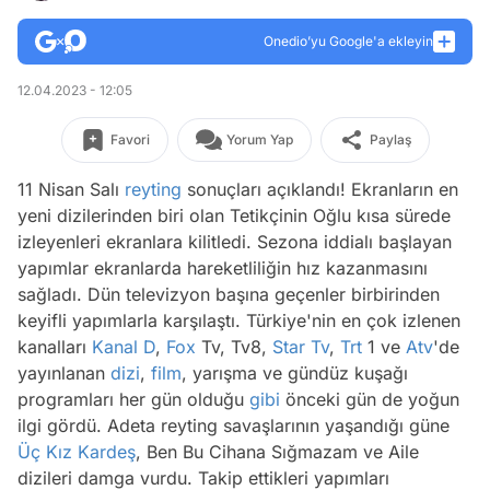
Onedio’yu Google'a ekleyin
12.04.2023 - 12:05
Favori
Yorum Yap
Paylaş
11 Nisan Salı
reyting
sonuçları açıklandı! Ekranların en
yeni dizilerinden biri olan Tetikçinin Oğlu kısa sürede
izleyenleri ekranlara kilitledi. Sezona iddialı başlayan
yapımlar ekranlarda hareketliliğin hız kazanmasını
sağladı. Dün televizyon başına geçenler birbirinden
keyifli yapımlarla karşılaştı. Türkiye'nin en çok izlenen
kanalları
Kanal D
,
Fox
Tv, Tv8,
Star Tv
,
Trt
1 ve
Atv
'de
yayınlanan
dizi
,
film
, yarışma ve gündüz kuşağı
programları her gün olduğu
gibi
önceki gün de yoğun
ilgi gördü. Adeta reyting savaşlarının yaşandığı güne
Üç Kız Kardeş
, Ben Bu Cihana Sığmazam ve Aile
dizileri damga vurdu. Takip ettikleri yapımları