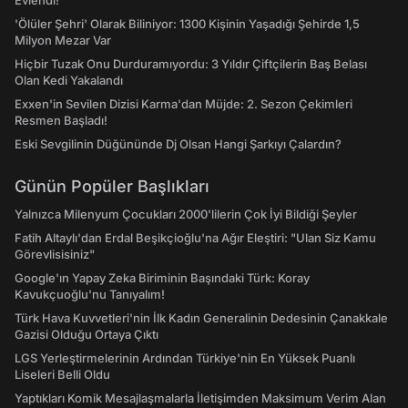
Evlendi!
'Ölüler Şehri' Olarak Biliniyor: 1300 Kişinin Yaşadığı Şehirde 1,5
Milyon Mezar Var
Hiçbir Tuzak Onu Durduramıyordu: 3 Yıldır Çiftçilerin Baş Belası
Olan Kedi Yakalandı
Exxen'in Sevilen Dizisi Karma'dan Müjde: 2. Sezon Çekimleri
Resmen Başladı!
Eski Sevgilinin Düğününde Dj Olsan Hangi Şarkıyı Çalardın?
Günün Popüler Başlıkları
Yalnızca Milenyum Çocukları 2000'lilerin Çok İyi Bildiği Şeyler
Fatih Altaylı'dan Erdal Beşikçioğlu'na Ağır Eleştiri: "Ulan Siz Kamu
Görevlisisiniz"
Google'ın Yapay Zeka Biriminin Başındaki Türk: Koray
Kavukçuoğlu'nu Tanıyalım!
Türk Hava Kuvvetleri'nin İlk Kadın Generalinin Dedesinin Çanakkale
Gazisi Olduğu Ortaya Çıktı
LGS Yerleştirmelerinin Ardından Türkiye'nin En Yüksek Puanlı
Liseleri Belli Oldu
Yaptıkları Komik Mesajlaşmalarla İletişimden Maksimum Verim Alan