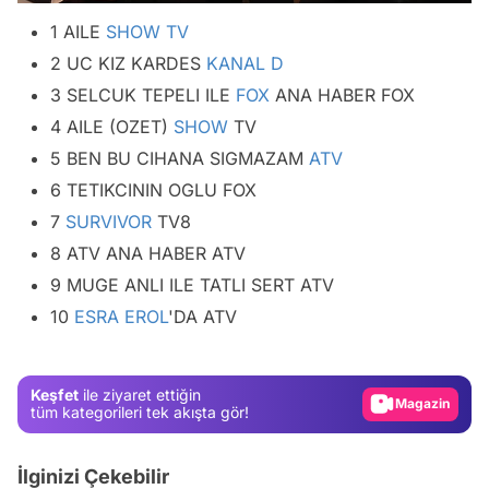
1 AILE
SHOW TV
2 UC KIZ KARDES
KANAL D
3 SELCUK TEPELI ILE
FOX
ANA HABER FOX
4 AILE (OZET)
SHOW
TV
5 BEN BU CIHANA SIGMAZAM
ATV
6 TETIKCININ OGLU FOX
7
SURVIVOR
TV8
8 ATV ANA HABER ATV
Video
9 MUGE ANLI ILE TATLI SERT ATV
Test
10
ESRA EROL
'DA ATV
Gündem
Magazin
Keşfet
ile ziyaret ettiğin
Video
tüm kategorileri tek akışta gör!
Test
İlginizi Çekebilir