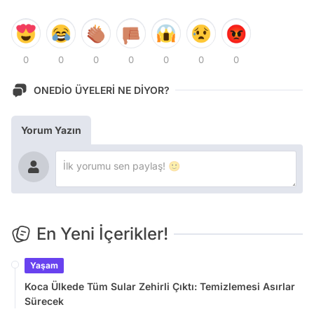
0
0
0
0
0
0
0
ONEDİO ÜYELERİ NE DİYOR?
Yorum Yazın
En Yeni İçerikler!
Yaşam
Koca Ülkede Tüm Sular Zehirli Çıktı: Temizlemesi Asırlar
Sürecek