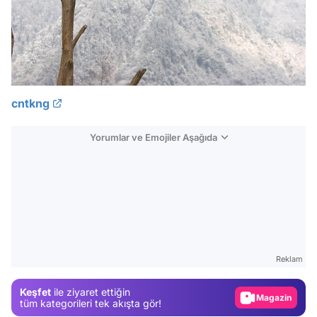
cntkng
Yorumlar ve Emojiler Aşağıda
Video
Test
Gündem
Reklam
Magazin
Keşfet
ile ziyaret ettiğin
Video
tüm kategorileri tek akışta gör!