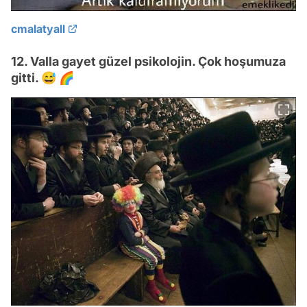
cmalatyall
12. Valla gayet güzel psikolojin. Çok hoşumuza
gitti. 😅 🌈