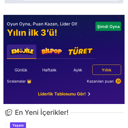
Oyun Oyna, Puan Kazan, Lider Ol!
Şimdi Oyna
Yılın ilk 3’ü!
Günlük
Haftalık
Aylık
Yıllık
Sıralamalar 👑
Kazanılan puan
Liderlik Tablosunu Gör!
En Yeni İçerikler!
Yaşam