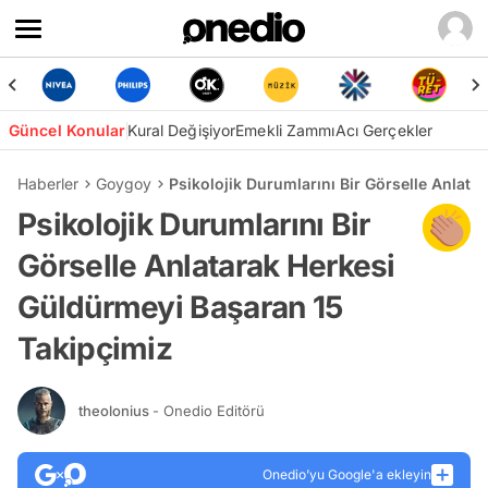
Güncel Konular
Kural Değişiyor
Emekli Zammı
Acı Gerçekler
Haberler
Goygoy
Psikolojik Durumlarını Bir Görselle Anlat
Psikolojik Durumlarını Bir
Görselle Anlatarak Herkesi
Güldürmeyi Başaran 15
Takipçimiz
theolonius
- Onedio Editörü
Onedio’yu Google'a ekleyin