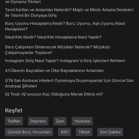
ve Oynama Yönleri
Tarot Kartları ve Anlamları Nelerdir? Majör ve Minör Arkana Desteleri
İle Tılsımlı Bir Dünyaya Giriş
Burç Uyumu Hesaplama Nedir? Burç Uyumu, Aşk Uyumu Nasıl
Hesaplanır?
İdeal Kilo Nedir? İdeal Kilo Hesaplama Nasıl Yapılır?
Ders Çalışırken Dinlenecek Müzikler Nelerdir? Müziksiz
Çalışamayanlar Toplanın!
Instagram Giriş Nasıl Yapılır? Instagram'a Giriş İşlemleri Rehberi
41 Ülkenin Bayrakları ve Ülke Bayraklarının Anlamları
GTA San Andreas Hileleri! Oynamaya Doyamayanlar İçin Güncel San
Andreas Şifreleri
IQ Testi: IQ'unuzun Kaç Olduğunu Merak Ettiniz mi?
Keşfet
Twitter
Deprem
Zam
Youtube
Günlük Burç Yorumları
A101
Tiktok
Son Dakika