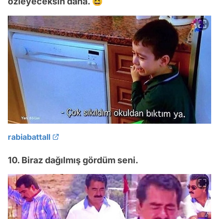
özleyeceksin daha. 😆
rabiabattall
10. Biraz dağılmış gördüm seni.