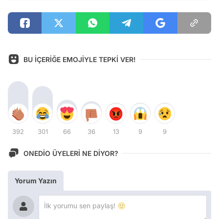
BU İÇERİĞE EMOJİYLE TEPKİ VER!
392
301
66
36
13
9
9
ONEDİO ÜYELERİ NE DİYOR?
Yorum Yazın