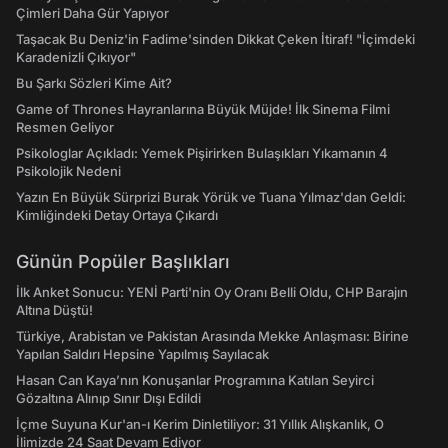
Çimleri Daha Gür Yapıyor
Taşacak Bu Deniz'in Fadime'sinden Dikkat Çeken İtiraf! "İçimdeki
Karadenizli Çıkıyor"
Bu Şarkı Sözleri Kime Ait?
Game of Thrones Hayranlarına Büyük Müjde! İlk Sinema Filmi
Resmen Geliyor
Psikologlar Açıkladı: Yemek Pişirirken Bulaşıkları Yıkamanın 4
Psikolojik Nedeni
Yazın En Büyük Sürprizi Burak Yörük ve Tuana Yılmaz'dan Geldi:
Kimliğindeki Detay Ortaya Çıkardı
Günün Popüler Başlıkları
İlk Anket Sonucu: YENİ Parti'nin Oy Oranı Belli Oldu, CHP Barajın
Altına Düştü!
Türkiye, Arabistan ve Pakistan Arasında Mekke Anlaşması: Birine
Yapılan Saldırı Hepsine Yapılmış Sayılacak
Hasan Can Kaya’nın Konuşanlar Programına Katılan Seyirci
Gözaltına Alınıp Sınır Dışı Edildi
İçme Suyuna Kur'an-ı Kerim Dinletiliyor: 31 Yıllık Alışkanlık, O
İlimizde 24 Saat Devam Ediyor