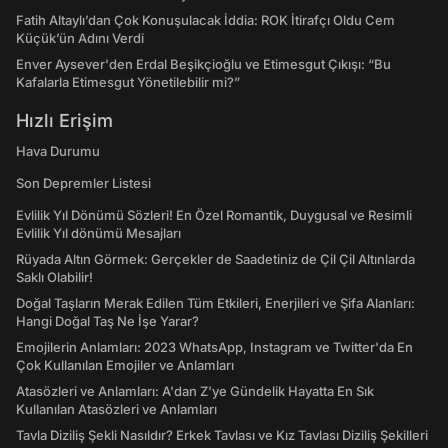
Fatih Altaylı’dan Çok Konuşulacak İddia: ROK İtirafçı Oldu Cem
Küçük’ün Adını Verdi
Enver Aysever'den Erdal Beşikçioğlu ve Etimesgut Çıkışı: “Bu
Kafalarla Etimesgut Yönetilebilir mi?”
Hızlı Erişim
Hava Durumu
Son Depremler Listesi
Evlilik Yıl Dönümü Sözleri! En Özel Romantik, Duygusal ve Resimli
Evlilik Yıl dönümü Mesajları
Rüyada Altın Görmek: Gerçekler de Saadetiniz de Çil Çil Altınlarda
Saklı Olabilir!
Doğal Taşların Merak Edilen Tüm Etkileri, Enerjileri ve Şifa Alanları:
Hangi Doğal Taş Ne İşe Yarar?
Emojilerin Anlamları: 2023 WhatsApp, Instagram ve Twitter'da En
Çok Kullanılan Emojiler ve Anlamları
Atasözleri ve Anlamları: A'dan Z'ye Gündelik Hayatta En Sık
Kullanılan Atasözleri ve Anlamları
Tavla Diziliş Şekli Nasıldır? Erkek Tavlası ve Kız Tavlası Diziliş Şekilleri