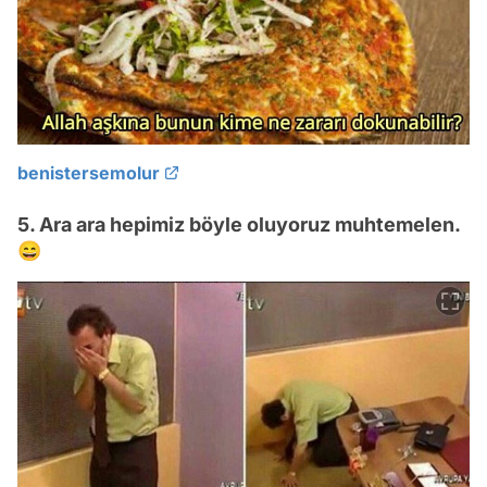
benistersemolur
5. Ara ara hepimiz böyle oluyoruz muhtemelen.
😄