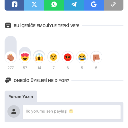
BU İÇERİĞE EMOJİYLE TEPKİ VER!
277
57
14
7
6
5
5
ONEDİO ÜYELERİ NE DİYOR?
Yorum Yazın