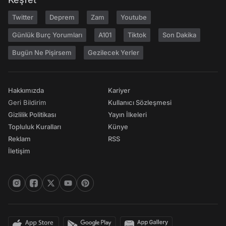
Twitter
Deprem
Zam
Youtube
Günlük Burç Yorumları
A101
Tiktok
Son Dakika
Bugün Ne Pişirsem
Gezilecek Yerler
Hakkımızda
Kariyer
Geri Bildirim
Kullanıcı Sözleşmesi
Gizlilik Politikası
Yayın İlkeleri
Topluluk Kuralları
Künye
Reklam
RSS
İletişim