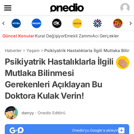
Güncel Konular
Kural Değişiyor
Emekli Zammı
Acı Gerçekler
Haberler
Yaşam
Psikiyatrik Hastalıklarla İlgili Mutlaka Bil
Psikiyatrik Hastalıklarla İlgili
Mutlaka Bilinmesi
Gerekenleri Açıklayan Bu
Doktora Kulak Verin!
damyy
- Onedio Editörü
Onedio’yu Google'a ekleyin