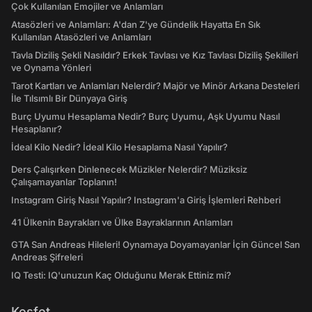
Çok Kullanılan Emojiler ve Anlamları
Atasözleri ve Anlamları: A'dan Z'ye Gündelik Hayatta En Sık
Kullanılan Atasözleri ve Anlamları
Tavla Diziliş Şekli Nasıldır? Erkek Tavlası ve Kız Tavlası Diziliş Şekilleri
ve Oynama Yönleri
Tarot Kartları ve Anlamları Nelerdir? Majör ve Minör Arkana Desteleri
İle Tılsımlı Bir Dünyaya Giriş
Burç Uyumu Hesaplama Nedir? Burç Uyumu, Aşk Uyumu Nasıl
Hesaplanır?
İdeal Kilo Nedir? İdeal Kilo Hesaplama Nasıl Yapılır?
Ders Çalışırken Dinlenecek Müzikler Nelerdir? Müziksiz
Çalışamayanlar Toplanın!
Instagram Giriş Nasıl Yapılır? Instagram'a Giriş İşlemleri Rehberi
41 Ülkenin Bayrakları ve Ülke Bayraklarının Anlamları
GTA San Andreas Hileleri! Oynamaya Doyamayanlar İçin Güncel San
Andreas Şifreleri
IQ Testi: IQ'unuzun Kaç Olduğunu Merak Ettiniz mi?
Keşfet