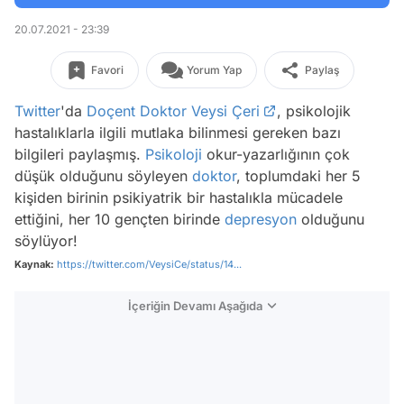
20.07.2021 - 23:39
Favori
Yorum Yap
Paylaş
Twitter
'da
Doçent Doktor Veysi Çeri
, psikolojik
hastalıklarla ilgili mutlaka bilinmesi gereken bazı
bilgileri paylaşmış.
Psikoloji
okur-yazarlığının çok
düşük olduğunu söyleyen
doktor
, toplumdaki her 5
kişiden birinin psikiyatrik bir hastalıkla mücadele
ettiğini, her 10 gençten birinde
depresyon
olduğunu
söylüyor!
Kaynak:
https://twitter.com/VeysiCe/status/14...
İçeriğin Devamı Aşağıda