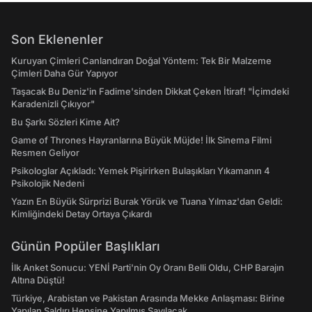
Son Eklenenler
Kuruyan Çimleri Canlandıran Doğal Yöntem: Tek Bir Malzeme
Çimleri Daha Gür Yapıyor
Taşacak Bu Deniz'in Fadime'sinden Dikkat Çeken İtiraf! "İçimdeki
Karadenizli Çıkıyor"
Bu Şarkı Sözleri Kime Ait?
Game of Thrones Hayranlarına Büyük Müjde! İlk Sinema Filmi
Resmen Geliyor
Psikologlar Açıkladı: Yemek Pişirirken Bulaşıkları Yıkamanın 4
Psikolojik Nedeni
Yazın En Büyük Sürprizi Burak Yörük ve Tuana Yılmaz'dan Geldi:
Kimliğindeki Detay Ortaya Çıkardı
Günün Popüler Başlıkları
İlk Anket Sonucu: YENİ Parti'nin Oy Oranı Belli Oldu, CHP Barajın
Altına Düştü!
Türkiye, Arabistan ve Pakistan Arasında Mekke Anlaşması: Birine
Yapılan Saldırı Hepsine Yapılmış Sayılacak