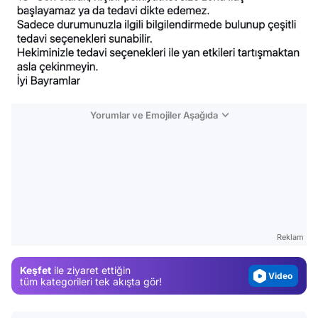
Yorumlar ve Emojiler Aşağıda
Video
Test
Gündem
Reklam
Magazin
Keşfet
ile ziyaret ettiğin
Video
tüm kategorileri tek akışta gör!
Test