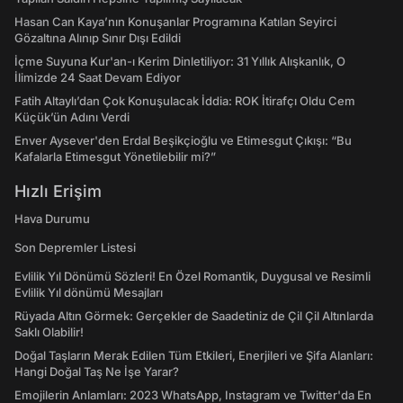
Hasan Can Kaya’nın Konuşanlar Programına Katılan Seyirci
Gözaltına Alınıp Sınır Dışı Edildi
İçme Suyuna Kur'an-ı Kerim Dinletiliyor: 31 Yıllık Alışkanlık, O
İlimizde 24 Saat Devam Ediyor
Fatih Altaylı’dan Çok Konuşulacak İddia: ROK İtirafçı Oldu Cem
Küçük’ün Adını Verdi
Enver Aysever'den Erdal Beşikçioğlu ve Etimesgut Çıkışı: “Bu
Kafalarla Etimesgut Yönetilebilir mi?”
Hızlı Erişim
Hava Durumu
Son Depremler Listesi
Evlilik Yıl Dönümü Sözleri! En Özel Romantik, Duygusal ve Resimli
Evlilik Yıl dönümü Mesajları
Rüyada Altın Görmek: Gerçekler de Saadetiniz de Çil Çil Altınlarda
Saklı Olabilir!
Doğal Taşların Merak Edilen Tüm Etkileri, Enerjileri ve Şifa Alanları:
Hangi Doğal Taş Ne İşe Yarar?
Emojilerin Anlamları: 2023 WhatsApp, Instagram ve Twitter'da En