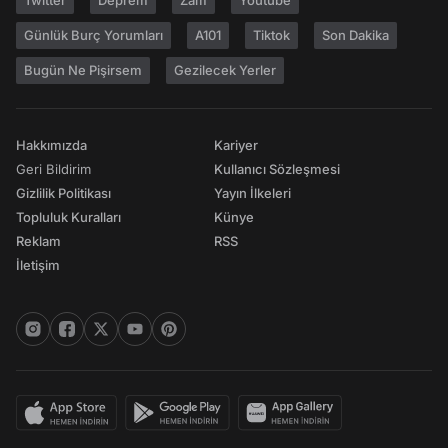
Twitter
Deprem
Zam
Youtube
Günlük Burç Yorumları
A101
Tiktok
Son Dakika
Bugün Ne Pişirsem
Gezilecek Yerler
Hakkımızda
Kariyer
Geri Bildirim
Kullanıcı Sözleşmesi
Gizlilik Politikası
Yayın İlkeleri
Topluluk Kuralları
Künye
Reklam
RSS
İletişim