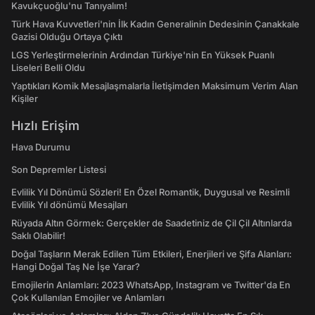
Kavukçuoğlu'nu Tanıyalım!
Türk Hava Kuvvetleri'nin İlk Kadın Generalinin Dedesinin Çanakkale
Gazisi Olduğu Ortaya Çıktı
LGS Yerleştirmelerinin Ardından Türkiye'nin En Yüksek Puanlı
Liseleri Belli Oldu
Yaptıkları Komik Mesajlaşmalarla İletişimden Maksimum Verim Alan
Kişiler
Hızlı Erişim
Hava Durumu
Son Depremler Listesi
Evlilik Yıl Dönümü Sözleri! En Özel Romantik, Duygusal ve Resimli
Evlilik Yıl dönümü Mesajları
Rüyada Altın Görmek: Gerçekler de Saadetiniz de Çil Çil Altınlarda
Saklı Olabilir!
Doğal Taşların Merak Edilen Tüm Etkileri, Enerjileri ve Şifa Alanları:
Hangi Doğal Taş Ne İşe Yarar?
Emojilerin Anlamları: 2023 WhatsApp, Instagram ve Twitter'da En
Çok Kullanılan Emojiler ve Anlamları