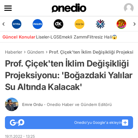
Güncel Konular
Liseler-LGS
Emekli Zammı
Filtresiz Hali😱
Haberler
Gündem
Prof. Çiçek'ten İklim Değişikliği Projeksi
Prof. Çiçek'ten İklim Değişikliği
Projeksiyonu: 'Boğazdaki Yalılar
Su Altında Kalacak'
Emre Ordu
- Onedio Haber ve Gündem Editörü
Onedio’yu Google'a ekleyin
19.11.2022 - 13:25