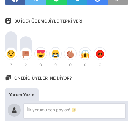
BU İÇERİĞE EMOJİYLE TEPKİ VER!
3
2
0
0
0
0
0
ONEDİO ÜYELERİ NE DİYOR?
Yorum Yazın