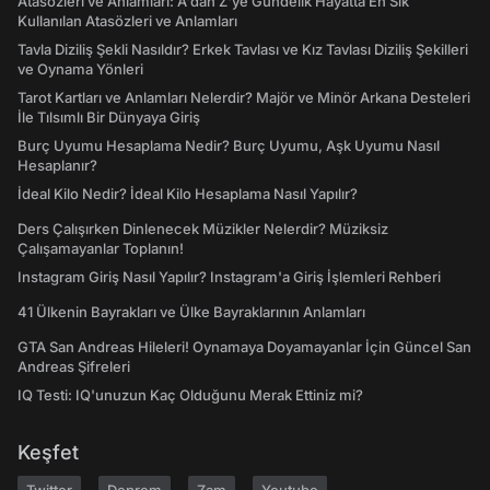
Atasözleri ve Anlamları: A'dan Z'ye Gündelik Hayatta En Sık
Kullanılan Atasözleri ve Anlamları
Tavla Diziliş Şekli Nasıldır? Erkek Tavlası ve Kız Tavlası Diziliş Şekilleri
ve Oynama Yönleri
Tarot Kartları ve Anlamları Nelerdir? Majör ve Minör Arkana Desteleri
İle Tılsımlı Bir Dünyaya Giriş
Burç Uyumu Hesaplama Nedir? Burç Uyumu, Aşk Uyumu Nasıl
Hesaplanır?
İdeal Kilo Nedir? İdeal Kilo Hesaplama Nasıl Yapılır?
Ders Çalışırken Dinlenecek Müzikler Nelerdir? Müziksiz
Çalışamayanlar Toplanın!
Instagram Giriş Nasıl Yapılır? Instagram'a Giriş İşlemleri Rehberi
41 Ülkenin Bayrakları ve Ülke Bayraklarının Anlamları
GTA San Andreas Hileleri! Oynamaya Doyamayanlar İçin Güncel San
Andreas Şifreleri
IQ Testi: IQ'unuzun Kaç Olduğunu Merak Ettiniz mi?
Keşfet