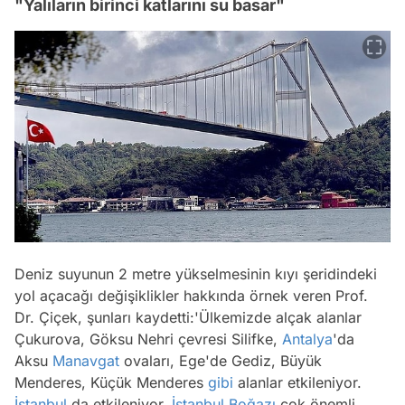
"Yalıların birinci katlarını su basar"
Deniz suyunun 2 metre yükselmesinin kıyı şeridindeki
yol açacağı değişiklikler hakkında örnek veren Prof.
Dr. Çiçek, şunları kaydetti:
'Ülkemizde alçak alanlar
Çukurova, Göksu Nehri çevresi Silifke,
Antalya
'da
Aksu
Manavgat
ovaları, Ege'de Gediz, Büyük
Menderes, Küçük Menderes
gibi
alanlar etkileniyor.
İstanbul
da etkileniyor.
İstanbul Boğazı
çok önemli