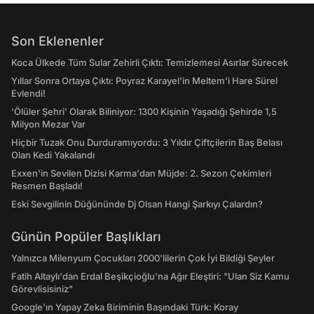
Son Eklenenler
Koca Ülkede Tüm Sular Zehirli Çıktı: Temizlemesi Asırlar Sürecek
Yıllar Sonra Ortaya Çıktı: Poyraz Karayel'in Meltem'i Hare Sürel
Evlendi!
'Ölüler Şehri' Olarak Biliniyor: 1300 Kişinin Yaşadığı Şehirde 1,5
Milyon Mezar Var
Hiçbir Tuzak Onu Durduramıyordu: 3 Yıldır Çiftçilerin Baş Belası
Olan Kedi Yakalandı
Exxen'in Sevilen Dizisi Karma'dan Müjde: 2. Sezon Çekimleri
Resmen Başladı!
Eski Sevgilinin Düğününde Dj Olsan Hangi Şarkıyı Çalardın?
Günün Popüler Başlıkları
Yalnızca Milenyum Çocukları 2000'lilerin Çok İyi Bildiği Şeyler
Fatih Altaylı'dan Erdal Beşikçioğlu'na Ağır Eleştiri: "Ulan Siz Kamu
Görevlisisiniz"
Google'ın Yapay Zeka Biriminin Başındaki Türk: Koray