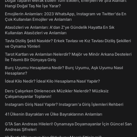
Doğal Taşların Merak Edilen Tüm Etkileri, Enerjileri ve Şifa Alanları:
Hangi Doğal Taş Ne İşe Yarar?
Emojilerin Anlamları: 2023 WhatsApp, Instagram ve Twitter'da En
Çok Kullanılan Emojiler ve Anlamları
Atasözleri ve Anlamları: A'dan Z'ye Gündelik Hayatta En Sık
Kullanılan Atasözleri ve Anlamları
Tavla Diziliş Şekli Nasıldır? Erkek Tavlası ve Kız Tavlası Diziliş Şekilleri
ve Oynama Yönleri
Tarot Kartları ve Anlamları Nelerdir? Majör ve Minör Arkana Desteleri
İle Tılsımlı Bir Dünyaya Giriş
Burç Uyumu Hesaplama Nedir? Burç Uyumu, Aşk Uyumu Nasıl
Hesaplanır?
İdeal Kilo Nedir? İdeal Kilo Hesaplama Nasıl Yapılır?
Ders Çalışırken Dinlenecek Müzikler Nelerdir? Müziksiz
Çalışamayanlar Toplanın!
Instagram Giriş Nasıl Yapılır? Instagram'a Giriş İşlemleri Rehberi
41 Ülkenin Bayrakları ve Ülke Bayraklarının Anlamları
GTA San Andreas Hileleri! Oynamaya Doyamayanlar İçin Güncel San
Andreas Şifreleri