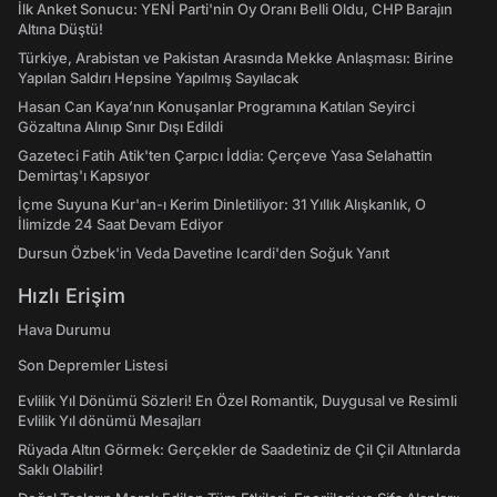
İlk Anket Sonucu: YENİ Parti'nin Oy Oranı Belli Oldu, CHP Barajın
Altına Düştü!
Türkiye, Arabistan ve Pakistan Arasında Mekke Anlaşması: Birine
Yapılan Saldırı Hepsine Yapılmış Sayılacak
Hasan Can Kaya’nın Konuşanlar Programına Katılan Seyirci
Gözaltına Alınıp Sınır Dışı Edildi
Gazeteci Fatih Atik'ten Çarpıcı İddia: Çerçeve Yasa Selahattin
Demirtaş'ı Kapsıyor
İçme Suyuna Kur'an-ı Kerim Dinletiliyor: 31 Yıllık Alışkanlık, O
İlimizde 24 Saat Devam Ediyor
Dursun Özbek'in Veda Davetine Icardi'den Soğuk Yanıt
Hızlı Erişim
Hava Durumu
Son Depremler Listesi
Evlilik Yıl Dönümü Sözleri! En Özel Romantik, Duygusal ve Resimli
Evlilik Yıl dönümü Mesajları
Rüyada Altın Görmek: Gerçekler de Saadetiniz de Çil Çil Altınlarda
Saklı Olabilir!