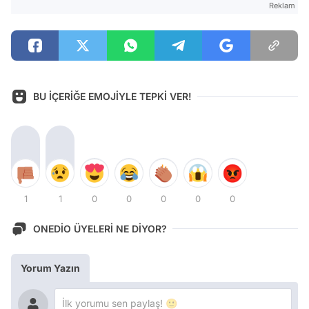
Reklam
BU İÇERİĞE EMOJİYLE TEPKİ VER!
1
1
0
0
0
0
0
ONEDİO ÜYELERİ NE DİYOR?
Yorum Yazın