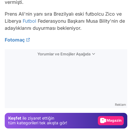
vermişti.
Prens Ali'nin yanı sıra Brezilyalı eski futbolcu Zico ve
Liberya
Futbol
Federasyonu Başkanı Musa Bility'nin de
adaylıklarını duyurması bekleniyor.
Fotomaç
Yorumlar ve Emojiler Aşağıda
Video
Test
Reklam
Gündem
Keşfet
ile ziyaret ettiğin
Magazin
tüm kategorileri tek akışta gör!
Video