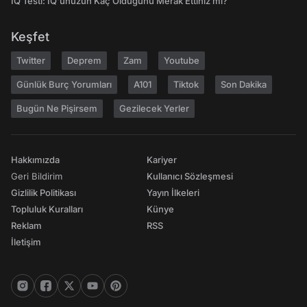
IQ Testi: IQ'unuzun Kaç Olduğunu Merak Ettiniz mi?
Keşfet
Twitter
Deprem
Zam
Youtube
Günlük Burç Yorumları
A101
Tiktok
Son Dakika
Bugün Ne Pişirsem
Gezilecek Yerler
Hakkımızda
Kariyer
Geri Bildirim
Kullanıcı Sözleşmesi
Gizlilik Politikası
Yayın İlkeleri
Topluluk Kuralları
Künye
Reklam
RSS
İletişim