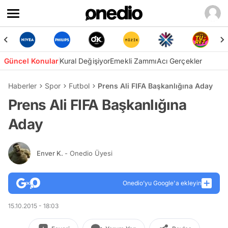
Güncel Konular
Kural Değişiyor
Emekli Zammı
Acı Gerçekler
Haberler
Spor
Futbol
Prens Ali FIFA Başkanlığına Aday
Prens Ali FIFA Başkanlığına
Aday
Enver K.
- Onedio Üyesi
Onedio’yu Google'a ekleyin
15.10.2015 - 18:03