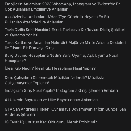
Emojilerin Anlamları: 2023 WhatsApp, Instagram ve Twitter'da En
Çok Kullanılan Emojiler ve Anlamları
Atasözleri ve Anlamları: A'dan Z'ye Gündelik Hayatta En Sık
Kullanılan Atasözleri ve Anlamları
Tavla Diziliş Şekli Nasıldır? Erkek Tavlası ve Kız Tavlası Diziliş Şekilleri
ve Oynama Yönleri
Tarot Kartları ve Anlamları Nelerdir? Majör ve Minör Arkana Desteleri
İle Tılsımlı Bir Dünyaya Giriş
Burç Uyumu Hesaplama Nedir? Burç Uyumu, Aşk Uyumu Nasıl
Hesaplanır?
İdeal Kilo Nedir? İdeal Kilo Hesaplama Nasıl Yapılır?
Ders Çalışırken Dinlenecek Müzikler Nelerdir? Müziksiz
Çalışamayanlar Toplanın!
Instagram Giriş Nasıl Yapılır? Instagram'a Giriş İşlemleri Rehberi
41 Ülkenin Bayrakları ve Ülke Bayraklarının Anlamları
GTA San Andreas Hileleri! Oynamaya Doyamayanlar İçin Güncel San
Andreas Şifreleri
IQ Testi: IQ'unuzun Kaç Olduğunu Merak Ettiniz mi?