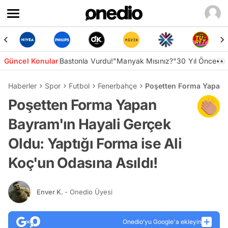
Güncel Konular
Bastonla Vurdu!
"Manyak Mısınız?"
30 Yıl Önce👀
Haberler
Spor
Futbol
Fenerbahçe
Poşetten Forma Yapan B
Poşetten Forma Yapan
Bayram'ın Hayali Gerçek
Oldu: Yaptığı Forma ise Ali
Koç'un Odasına Asıldı!
Enver K.
- Onedio Üyesi
Onedio’yu Google'a ekleyin