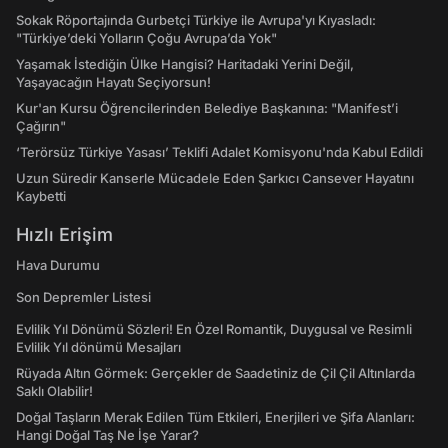
Sokak Röportajında Gurbetçi Türkiye ile Avrupa'yı Kıyasladı:
"Türkiye’deki Yolların Çoğu Avrupa’da Yok"
Yaşamak İstediğin Ülke Hangisi? Haritadaki Yerini Değil,
Yaşayacağın Hayatı Seçiyorsun!
Kur'an Kursu Öğrencilerinden Belediye Başkanına: "Manifest’i
Çağırın"
‘Terörsüz Türkiye Yasası’ Teklifi Adalet Komisyonu'nda Kabul Edildi
Uzun Süredir Kanserle Mücadele Eden Şarkıcı Cansever Hayatını
Kaybetti
Hızlı Erişim
Hava Durumu
Son Depremler Listesi
Evlilik Yıl Dönümü Sözleri! En Özel Romantik, Duygusal ve Resimli
Evlilik Yıl dönümü Mesajları
Rüyada Altın Görmek: Gerçekler de Saadetiniz de Çil Çil Altınlarda
Saklı Olabilir!
Doğal Taşların Merak Edilen Tüm Etkileri, Enerjileri ve Şifa Alanları:
Hangi Doğal Taş Ne İşe Yarar?