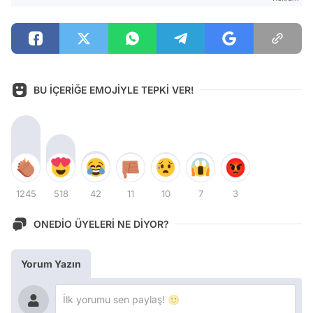
BU İÇERİĞE EMOJİYLE TEPKİ VER!
1245
518
42
11
10
7
3
ONEDİO ÜYELERİ NE DİYOR?
Yorum Yazın