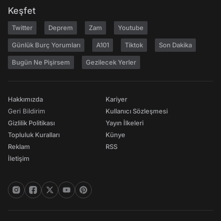
Keşfet
Twitter
Deprem
Zam
Youtube
Günlük Burç Yorumları
A101
Tiktok
Son Dakika
Bugün Ne Pişirsem
Gezilecek Yerler
Hakkımızda
Kariyer
Geri Bildirim
Kullanıcı Sözleşmesi
Gizlilik Politikası
Yayın İlkeleri
Topluluk Kuralları
Künye
Reklam
RSS
İletişim