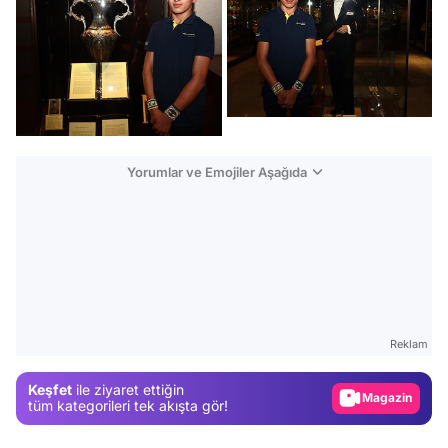
Yorumlar ve Emojiler Aşağıda
Video
Test
Gündem
Reklam
Magazin
Keşfet
ile ziyaret ettiğin
Video
tüm kategorileri tek akışta gör!
Test