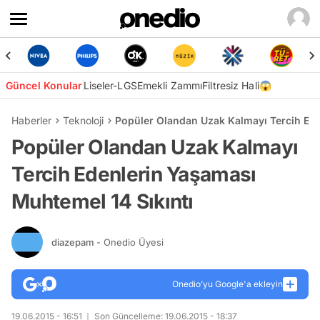
Güncel Konular
Liseler-LGS
Emekli Zammı
Filtresiz Hali😱
Haberler
Teknoloji
Popüler Olandan Uzak Kalmayı Tercih Ede
Popüler Olandan Uzak Kalmayı
Tercih Edenlerin Yaşaması
Muhtemel 14 Sıkıntı
diazepam
- Onedio Üyesi
Onedio’yu Google'a ekleyin
19.06.2015 - 16:51
Son Güncelleme: 19.06.2015 - 18:37