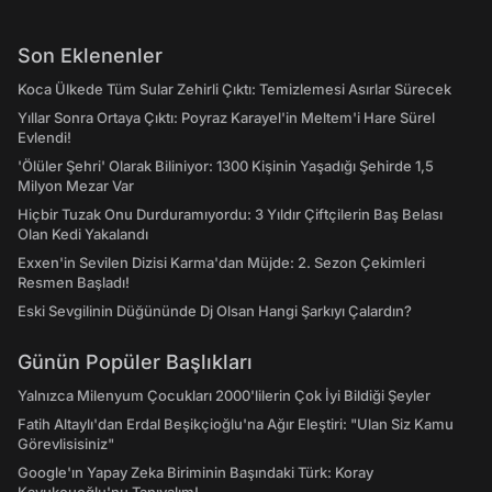
Son Eklenenler
Koca Ülkede Tüm Sular Zehirli Çıktı: Temizlemesi Asırlar Sürecek
Yıllar Sonra Ortaya Çıktı: Poyraz Karayel'in Meltem'i Hare Sürel
Evlendi!
'Ölüler Şehri' Olarak Biliniyor: 1300 Kişinin Yaşadığı Şehirde 1,5
Milyon Mezar Var
Hiçbir Tuzak Onu Durduramıyordu: 3 Yıldır Çiftçilerin Baş Belası
Olan Kedi Yakalandı
Exxen'in Sevilen Dizisi Karma'dan Müjde: 2. Sezon Çekimleri
Resmen Başladı!
Eski Sevgilinin Düğününde Dj Olsan Hangi Şarkıyı Çalardın?
Günün Popüler Başlıkları
Yalnızca Milenyum Çocukları 2000'lilerin Çok İyi Bildiği Şeyler
Fatih Altaylı'dan Erdal Beşikçioğlu'na Ağır Eleştiri: "Ulan Siz Kamu
Görevlisisiniz"
Google'ın Yapay Zeka Biriminin Başındaki Türk: Koray