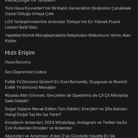
Kavukçuoğlu'nu Tanıyalım!
Türk Hava Kuvvetleri'nin İlk Kadın Generalinin Dedesinin Çanakkale
Gazisi Olduğu Ortaya Çıktı
LGS Yerleştirmelerinin Ardından Türkiye'nin En Yüksek Puanlı
Liseleri Belli Oldu
Yaptıkları Komik Mesajlaşmalarla İletişimden Maksimum Verim Alan
Kişiler
Hızlı Erişim
Hava Durumu
Son Depremler Listesi
Evlilik Yıl Dönümü Sözleri! En Özel Romantik, Duygusal ve Resimli
Evlilik Yıl dönümü Mesajları
Rüyada Altın Görmek: Gerçekler de Saadetiniz de Çil Çil Altınlarda
Saklı Olabilir!
Doğal Taşların Merak Edilen Tüm Etkileri, Enerjileri ve Şifa Alanları:
Hangi Doğal Taş Ne İşe Yarar?
Emojilerin Anlamları: 2023 WhatsApp, Instagram ve Twitter'da En
Çok Kullanılan Emojiler ve Anlamları
Atasözleri ve Anlamları: A'dan Z'ye Gündelik Hayatta En Sık