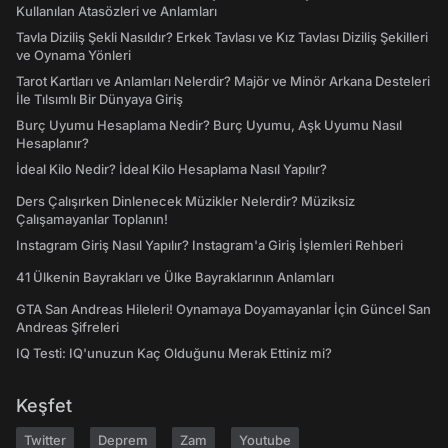
Kullanılan Atasözleri ve Anlamları
Tavla Diziliş Şekli Nasıldır? Erkek Tavlası ve Kız Tavlası Diziliş Şekilleri
ve Oynama Yönleri
Tarot Kartları ve Anlamları Nelerdir? Majör ve Minör Arkana Desteleri
İle Tılsımlı Bir Dünyaya Giriş
Burç Uyumu Hesaplama Nedir? Burç Uyumu, Aşk Uyumu Nasıl
Hesaplanır?
İdeal Kilo Nedir? İdeal Kilo Hesaplama Nasıl Yapılır?
Ders Çalışırken Dinlenecek Müzikler Nelerdir? Müziksiz
Çalışamayanlar Toplanın!
Instagram Giriş Nasıl Yapılır? Instagram'a Giriş İşlemleri Rehberi
41 Ülkenin Bayrakları ve Ülke Bayraklarının Anlamları
GTA San Andreas Hileleri! Oynamaya Doyamayanlar İçin Güncel San
Andreas Şifreleri
IQ Testi: IQ'unuzun Kaç Olduğunu Merak Ettiniz mi?
Keşfet
Twitter
Deprem
Zam
Youtube