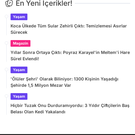
En Yeni İçerikler!
Yaşam
Koca Ülkede Tüm Sular Zehirli Çıktı: Temizlemesi Asırlar
Sürecek
Magazin
Yıllar Sonra Ortaya Çıktı: Poyraz Karayel'in Meltem'i Hare
Sürel Evlendi!
Yaşam
'Ölüler Şehri' Olarak Biliniyor: 1300 Kişinin Yaşadığı
Şehirde 1,5 Milyon Mezar Var
Yaşam
Hiçbir Tuzak Onu Durduramıyordu: 3 Yıldır Çiftçilerin Baş
Belası Olan Kedi Yakalandı