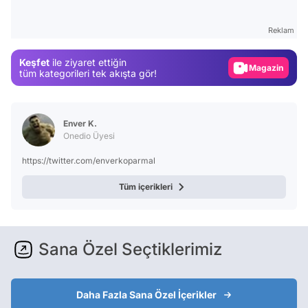
Test
Reklam
Gündem
Keşfet
ile ziyaret ettiğin
Magazin
tüm kategorileri tek akışta gör!
Video
Test
Enver K.
Onedio Üyesi
https://twitter.com/enverkoparmal
Tüm içerikleri
Sana Özel Seçtiklerimiz
Daha Fazla Sana Özel İçerikler