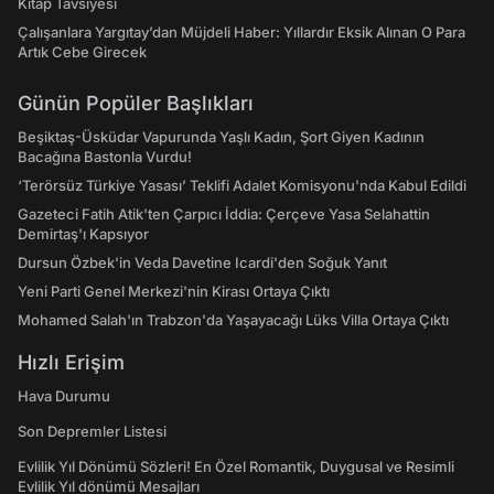
Kitap Tavsiyesi
Çalışanlara Yargıtay’dan Müjdeli Haber: Yıllardır Eksik Alınan O Para
Artık Cebe Girecek
Günün Popüler Başlıkları
Beşiktaş-Üsküdar Vapurunda Yaşlı Kadın, Şort Giyen Kadının
Bacağına Bastonla Vurdu!
‘Terörsüz Türkiye Yasası’ Teklifi Adalet Komisyonu'nda Kabul Edildi
Gazeteci Fatih Atik'ten Çarpıcı İddia: Çerçeve Yasa Selahattin
Demirtaş'ı Kapsıyor
Dursun Özbek'in Veda Davetine Icardi'den Soğuk Yanıt
Yeni Parti Genel Merkezi'nin Kirası Ortaya Çıktı
Mohamed Salah'ın Trabzon'da Yaşayacağı Lüks Villa Ortaya Çıktı
Hızlı Erişim
Hava Durumu
Son Depremler Listesi
Evlilik Yıl Dönümü Sözleri! En Özel Romantik, Duygusal ve Resimli
Evlilik Yıl dönümü Mesajları