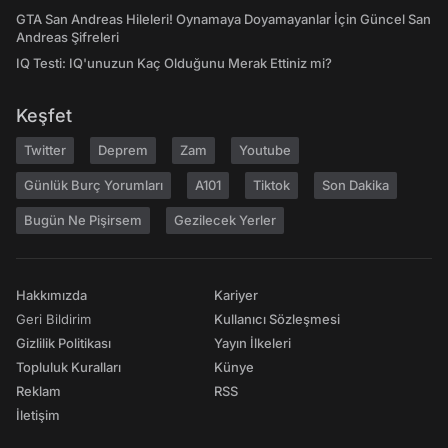
GTA San Andreas Hileleri! Oynamaya Doyamayanlar İçin Güncel San
Andreas Şifreleri
IQ Testi: IQ'unuzun Kaç Olduğunu Merak Ettiniz mi?
Keşfet
Twitter
Deprem
Zam
Youtube
Günlük Burç Yorumları
A101
Tiktok
Son Dakika
Bugün Ne Pişirsem
Gezilecek Yerler
Hakkımızda
Kariyer
Geri Bildirim
Kullanıcı Sözleşmesi
Gizlilik Politikası
Yayın İlkeleri
Topluluk Kuralları
Künye
Reklam
RSS
İletişim