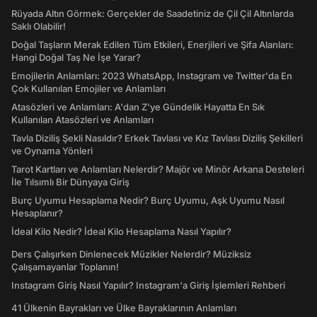
Rüyada Altın Görmek: Gerçekler de Saadetiniz de Çil Çil Altınlarda
Saklı Olabilir!
Doğal Taşların Merak Edilen Tüm Etkileri, Enerjileri ve Şifa Alanları:
Hangi Doğal Taş Ne İşe Yarar?
Emojilerin Anlamları: 2023 WhatsApp, Instagram ve Twitter'da En
Çok Kullanılan Emojiler ve Anlamları
Atasözleri ve Anlamları: A'dan Z'ye Gündelik Hayatta En Sık
Kullanılan Atasözleri ve Anlamları
Tavla Diziliş Şekli Nasıldır? Erkek Tavlası ve Kız Tavlası Diziliş Şekilleri
ve Oynama Yönleri
Tarot Kartları ve Anlamları Nelerdir? Majör ve Minör Arkana Desteleri
İle Tılsımlı Bir Dünyaya Giriş
Burç Uyumu Hesaplama Nedir? Burç Uyumu, Aşk Uyumu Nasıl
Hesaplanır?
İdeal Kilo Nedir? İdeal Kilo Hesaplama Nasıl Yapılır?
Ders Çalışırken Dinlenecek Müzikler Nelerdir? Müziksiz
Çalışamayanlar Toplanın!
Instagram Giriş Nasıl Yapılır? Instagram'a Giriş İşlemleri Rehberi
41 Ülkenin Bayrakları ve Ülke Bayraklarının Anlamları