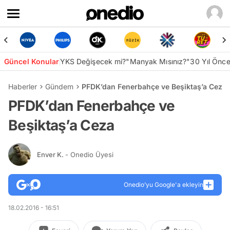
Güncel Konular
YKS Değişecek mi?
"Manyak Mısınız?"
30 Yıl Önc
Haberler
Gündem
PFDK’dan Fenerbahçe ve Beşiktaş’a Ceza
PFDK’dan Fenerbahçe ve
Beşiktaş’a Ceza
Enver K.
- Onedio Üyesi
Onedio’yu Google'a ekleyin
18.02.2016 - 16:51