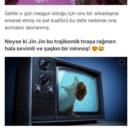
Sahibi o gün meşgul olduğu için onu bir arkadaşına
emanet etmiş ve pet kuaförü bu defa nedense ona
acımasız davranmış.
Neyse ki Jin Jin bu trajikomik tıraşa rağmen
hala sevimli ve şaşkın bir minnoş! 😍😂