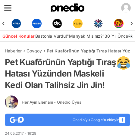
Güncel Konular
Bastonla Vurdu!
"Manyak Mısınız?"
30 Yıl Önce👀
Haberler
Goygoy
Pet Kuaförünün Yaptığı Tıraş Hatası Yüzün
Pet Kuaförünün Yaptığı Tıraş
Hatası Yüzünden Maskeli
Kedi Olan Talihsiz Jin Jin!
Her Ayın Elemanı
- Onedio Üyesi
Onedio’yu Google'a ekleyin
24.05.2017 - 16:28