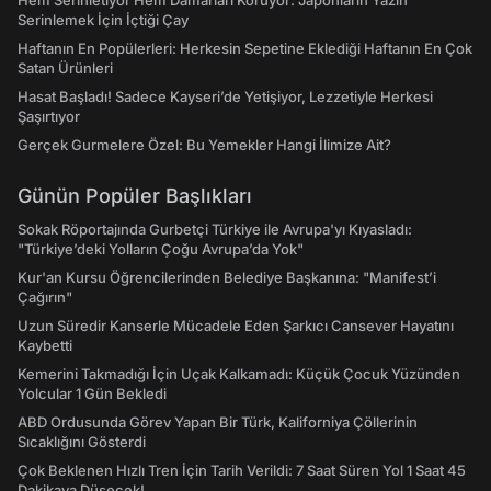
Hem Serinletiyor Hem Damarları Koruyor: Japonların Yazın
Serinlemek İçin İçtiği Çay
Haftanın En Popülerleri: Herkesin Sepetine Eklediği Haftanın En Çok
Satan Ürünleri
Hasat Başladı! Sadece Kayseri’de Yetişiyor, Lezzetiyle Herkesi
Şaşırtıyor
Gerçek Gurmelere Özel: Bu Yemekler Hangi İlimize Ait?
Günün Popüler Başlıkları
Sokak Röportajında Gurbetçi Türkiye ile Avrupa'yı Kıyasladı:
"Türkiye’deki Yolların Çoğu Avrupa’da Yok"
Kur'an Kursu Öğrencilerinden Belediye Başkanına: "Manifest’i
Çağırın"
Uzun Süredir Kanserle Mücadele Eden Şarkıcı Cansever Hayatını
Kaybetti
Kemerini Takmadığı İçin Uçak Kalkamadı: Küçük Çocuk Yüzünden
Yolcular 1 Gün Bekledi
ABD Ordusunda Görev Yapan Bir Türk, Kaliforniya Çöllerinin
Sıcaklığını Gösterdi
Çok Beklenen Hızlı Tren İçin Tarih Verildi: 7 Saat Süren Yol 1 Saat 45
Dakikaya Düşecek!