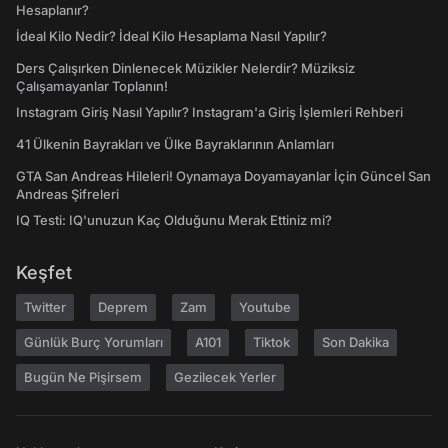
Hesaplanır?
İdeal Kilo Nedir? İdeal Kilo Hesaplama Nasıl Yapılır?
Ders Çalışırken Dinlenecek Müzikler Nelerdir? Müziksiz
Çalışamayanlar Toplanın!
Instagram Giriş Nasıl Yapılır? Instagram'a Giriş İşlemleri Rehberi
41 Ülkenin Bayrakları ve Ülke Bayraklarının Anlamları
GTA San Andreas Hileleri! Oynamaya Doyamayanlar İçin Güncel San
Andreas Şifreleri
IQ Testi: IQ'unuzun Kaç Olduğunu Merak Ettiniz mi?
Keşfet
Twitter
Deprem
Zam
Youtube
Günlük Burç Yorumları
A101
Tiktok
Son Dakika
Bugün Ne Pişirsem
Gezilecek Yerler