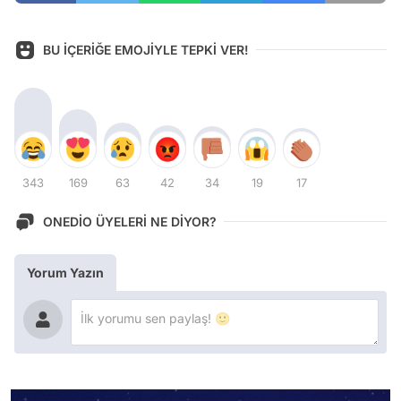
BU İÇERİĞE EMOJİYLE TEPKİ VER!
343
169
63
42
34
19
17
ONEDİO ÜYELERİ NE DİYOR?
Yorum Yazın