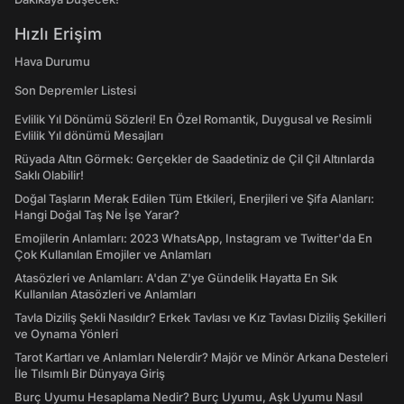
Hızlı Erişim
Hava Durumu
Son Depremler Listesi
Evlilik Yıl Dönümü Sözleri! En Özel Romantik, Duygusal ve Resimli
Evlilik Yıl dönümü Mesajları
Rüyada Altın Görmek: Gerçekler de Saadetiniz de Çil Çil Altınlarda
Saklı Olabilir!
Doğal Taşların Merak Edilen Tüm Etkileri, Enerjileri ve Şifa Alanları:
Hangi Doğal Taş Ne İşe Yarar?
Emojilerin Anlamları: 2023 WhatsApp, Instagram ve Twitter'da En
Çok Kullanılan Emojiler ve Anlamları
Atasözleri ve Anlamları: A'dan Z'ye Gündelik Hayatta En Sık
Kullanılan Atasözleri ve Anlamları
Tavla Diziliş Şekli Nasıldır? Erkek Tavlası ve Kız Tavlası Diziliş Şekilleri
ve Oynama Yönleri
Tarot Kartları ve Anlamları Nelerdir? Majör ve Minör Arkana Desteleri
İle Tılsımlı Bir Dünyaya Giriş
Burç Uyumu Hesaplama Nedir? Burç Uyumu, Aşk Uyumu Nasıl