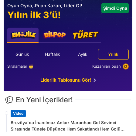
Oyun Oyna, Puan Kazan, Lider Ol!
Şimdi Oyna
Yılın ilk 3’ü!
Günlük
Haftalık
Aylık
Yıllık
Sıralamalar 👑
Kazanılan puan
Liderlik Tablosunu Gör!
En Yeni İçerikler!
Video
Brezilya'da İnanılmaz Anlar: Maranhao Gol Sevinci
Sırasında Tünele Düşünce Hem Sakatlandı Hem Golü
Sayılmadı