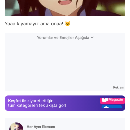
Yaaa kıyamayız ama onaa! 🐱
Yorumlar ve Emojiler Aşağıda
Video
Test
Gündem
Reklam
Magazin
Keşfet
ile ziyaret ettiğin
Video
tüm kategorileri tek akışta gör!
Test
Her Ayın Elemanı