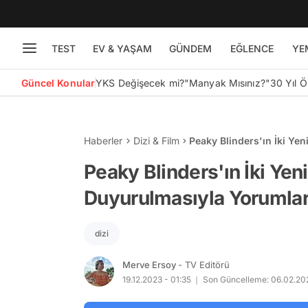
TEST
EV & YAŞAM
GÜNDEM
EĞLENCE
YE
Güncel Konular
YKS Değişecek mi?
"Manyak Mısınız?"
30 Yıl 
Haberler
Dizi & Film
Peaky Blinders'ın İki Ye
Havada Uçuştu!
Peaky Blinders'ın İki Yen
Duyurulmasıyla Yorumla
dizi
Merve Ersoy
- TV Editörü
19.12.2023 - 01:35
Son Güncelleme: 06.02.202