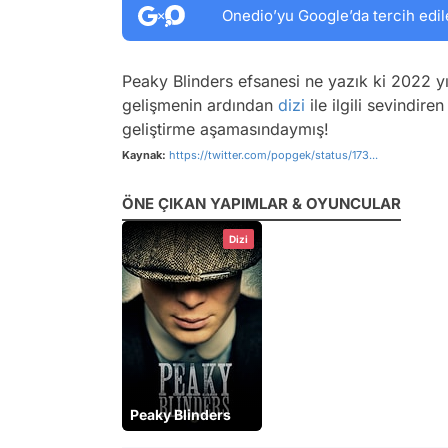
Onedio’yu Google’da tercih edil
Peaky Blinders efsanesi ne yazık ki 2022 y
gelişmenin ardından
dizi
ile ilgili sevindire
geliştirme aşamasındaymış!
Kaynak:
https://twitter.com/popgek/status/173...
ÖNE ÇIKAN YAPIMLAR & OYUNCULAR
Dizi
Peaky Blinders