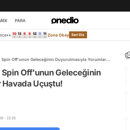
MEK
PARA
Önce👀
Zone Okey
Seri Diz
ni Spin Off'unun Geleceğinin Duyurulmasıyla Yorumlar
i Spin Off'unun Geleceğinin
r Havada Uçuştu!
6 - 22:25