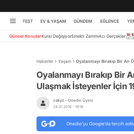
TEST
EV & YAŞAM
GÜNDEM
EĞLENCE
YE
Güncel Konular
Kural Değişiyor
Emekli Zammı
Acı Gerçekler
Haberler
Yaşam
Oyalanmayı Bırakıp Bir An Ö
Olmaz
Oyalanmayı Bırakıp Bir 
Ulaşmak İsteyenler İçin
cakyz
- Onedio Üyesi
24.01.2016 - 19:18
Onedio’yu Google’da tercih edil